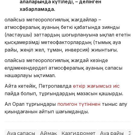
қалаларында күтіледі, – делінген
хабарламада.
Қолайсыз метеорологиялық жағдайлар –
атмосфералық ауаның беткі қабатында зиянды
(ластаушы) заттардың шоғырлануына ықпал ететін
қысқамерзімді метеофакторлардың (тымық ауа
райы, жеңіл жел, тұман, инверсия) жиынтығы.
Қолайсыз метеорологиялық жағдай кезінде
елдімекендердегі атмосфералық ауаның сапасы
нашарлауы ықтимал.
Айта кетейік, Петропавлда
өткір жағымсыз иіс
пайда болып, тұрғындардың мазасын қашырды.
Ал Орал тұрғындары
полигон түтінінен
тыныс алу
қиындағанын айтып шағымданды.
Ауа сапасы
Аймақ
Қазгидромет
Ауа райы
Эк