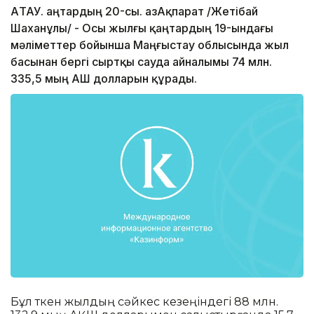
АҚТАУ. Қаңтардың 20-сы. ҚазАқпарат /Жетібай
Шаханұлы/ - Осы жылғы қаңтардың 19-ындағы
мәліметтер бойынша Маңғыстау облысында жыл
басынан бергі сыртқы сауда айналымы 74 млн.
335,5 мың АҚШ долларын құрады.
Бұл өткен жылдың сәйкес кезеңіндегі 88 млн.