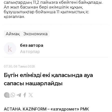
салықтардың 11,2 пайызға көбейгені байқалады.
Ал жыл басынан бері әкімшілік құқық
бұзушылықтар бойынша 11 қылмыстық іс
қозғалған.
Аймақ
Экономика
без автора
Авторлар
07:30, 06 Тамыз 2026
Бүгін еліміздің екі қаласында ауа
сапасы нашарлайды
АСТАНА. KAZINFORM – «Қазгидромет» РМК