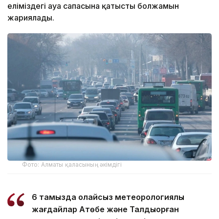
еліміздегі ауа сапасына қатысты болжамын
жариялады.
Фото: Алматы қаласының әкімдігі
6 тамызда қолайсыз метеорологиялық
жағдайлар Ақтөбе және Талдықорған