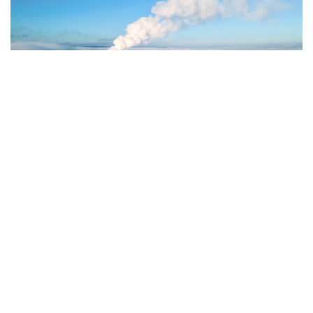
Фото: Magnific.com
5 тамызда қолайсыз метеорологиялық
жағдайлар Ақтөбе қалаласында күтіледі, –
делінген хабарламада.
Қолайсыз метеорологиялық жағдайлар –
атмосфералық ауаның беткі қабатында зиянды
(ластаушы) заттардың шоғырлануына ықпал ететін
қысқамерзімді метеофакторлардың (тымық ауа
райы, жеңіл жел, тұман, инверсия) жиынтығы.