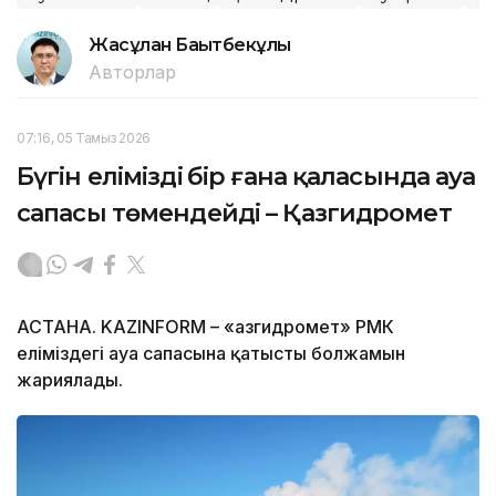
Жасұлан Бақытбекұлы
Авторлар
07:16, 05 Тамыз 2026
Бүгін еліміздің бір ғана қаласында ауа
сапасы төмендейді – Қазгидромет
АСТАНА. KAZINFORM – «Қазгидромет» РМК
еліміздегі ауа сапасына қатысты болжамын
жариялады.