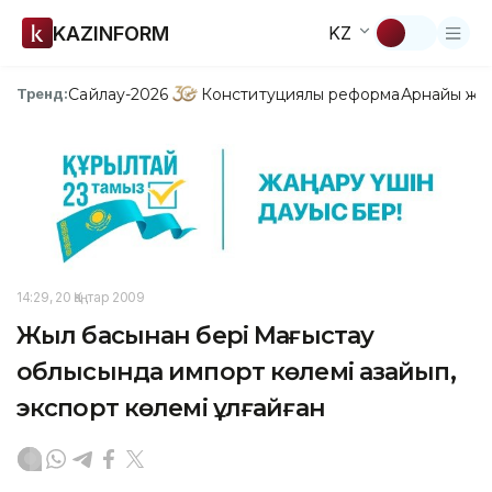
KAZINFORM
KZ
Сайлау-2026
Конституциялық реформа
Арнайы жо
Тренд:
14:29, 20 Қаңтар 2009
Жыл басынан бері Маңғыстау
облысында импорт көлемі азайып,
экспорт көлемі ұлғайған