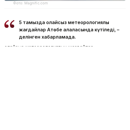
Фото: Magnific.com
5 тамызда қолайсыз метеорологиялық
жағдайлар Ақтөбе қалаласында күтіледі, –
делінген хабарламада.
Қолайсыз метеорологиялық жағдайлар –
атмосфералық ауаның беткі қабатында зиянды
(ластаушы) заттардың шоғырлануына ықпал ететін
қысқамерзімді метеофакторлардың (тымық ауа
райы, жеңіл жел, тұман, инверсия) жиынтығы.
Қолайсыз метеорологиялық жағдай кезінде
елдімекендердегі атмосфералық ауаның сапасы
нашарлауы ықтимал.
Айта кетейік, Петропавлда
өткір жағымсыз иіс
пайда болып, тұрғындардың мазасын қашырды.
Ал Орал тұрғындары
полигон түтінінен
тыныс алу