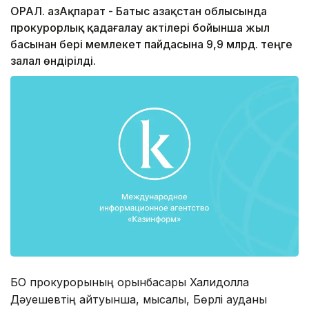
ОРАЛ. ҚазАқпарат - Батыс Қазақстан облысында
прокурорлық қадағалау актілері бойынша жыл
басынан бері мемлекет пайдасына 9,9 млрд. теңге
залал өндірілді.
БҚО прокурорының орынбасары Халидолла
Дәуешевтің айтуынша, мысалы, Бөрлі ауданы