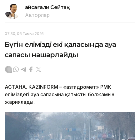
Ғайсағали Сейтақ
Авторлар
07:30, 06 Тамыз 2026
Бүгін еліміздің екі қаласында ауа
сапасы нашарлайды
АСТАНА. KAZINFORM – «Қазгидромет» РМК
еліміздегі ауа сапасына қатысты болжамын
жариялады.