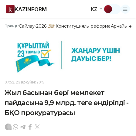
KAZINFORM
KZ
Сайлау-2026
Конституциялық реформа
Арнайы жо
Тренд:
07:52, 23 Қыркүйек 2015
Жыл басынан бері мемлекет
пайдасына 9,9 млрд. теңге өндірілді -
БҚО прокуратурасы