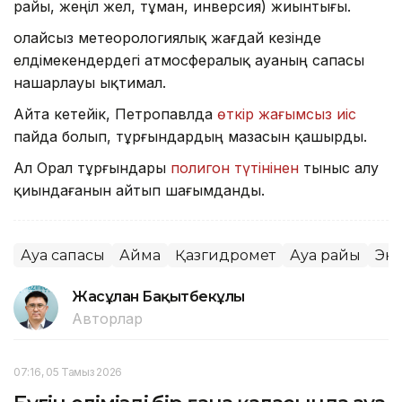
райы, жеңіл жел, тұман, инверсия) жиынтығы.
Қолайсыз метеорологиялық жағдай кезінде
елдімекендердегі атмосфералық ауаның сапасы
нашарлауы ықтимал.
Айта кетейік, Петропавлда
өткір жағымсыз иіс
пайда болып, тұрғындардың мазасын қашырды.
Ал Орал тұрғындары
полигон түтінінен
тыныс алу
қиындағанын айтып шағымданды.
Ауа сапасы
Аймақ
Қазгидромет
Ауа райы
Эк
Жасұлан Бақытбекұлы
Авторлар
07:16, 05 Тамыз 2026