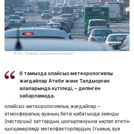
Фото: Алматы қаласының әкімдігі
6 тамызда қолайсыз метеорологиялық
жағдайлар Ақтөбе және Талдықорған
қалаларында күтіледі, – делінген
хабарламада.
Қолайсыз метеорологиялық жағдайлар –
атмосфералық ауаның беткі қабатында зиянды
(ластаушы) заттардың шоғырлануына ықпал ететін
қысқамерзімді метеофакторлардың (тымық ауа