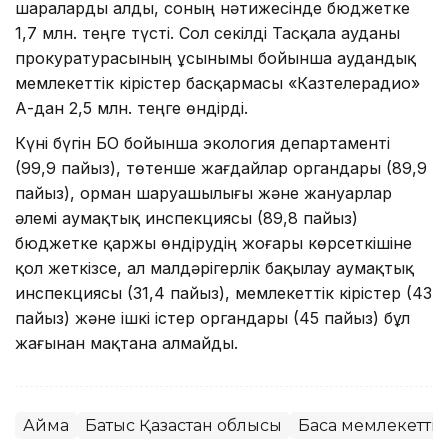
шараларды алды, соның нәтижесінде бюджетке
1,7 млн. теңге түсті. Сол секілді Тасқала ауданы
прокуратурасының ұсынымы бойынша аудандық
мемлекеттік кірістер басқармасы «Казтелерадио»
АҚ-дан 2,5 млн. теңге өндірді.
Күні бүгін БҚО бойынша экология департаменті
(99,9 пайыз), төтенше жағдайлар органдары (89,9
пайыз), орман шаруашылығы және жануарлар
әлемі аумақтық инспекциясы (89,8 пайыз)
бюджетке қаржы өндірудің жоғары көрсеткішіне
қол жеткізсе, ал малдәрігерлік бақылау аумақтық
инспекциясы (31,4 пайыз), мемлекеттік кірістер (43
пайыз) және ішкі істер органдары (45 пайыз) бұл
жағынан мақтана алмайды.
Аймақ
Батыс Қазақстан облысы
Басқа мемлекетті