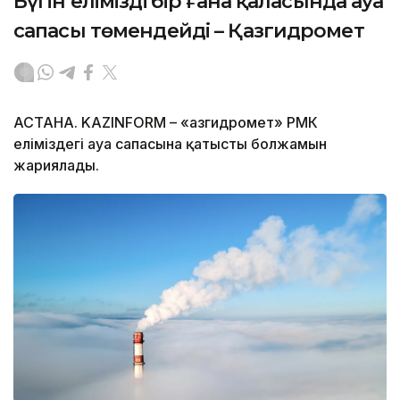
Бүгін еліміздің бір ғана қаласында ауа
сапасы төмендейді – Қазгидромет
АСТАНА. KAZINFORM – «Қазгидромет» РМК
еліміздегі ауа сапасына қатысты болжамын
жариялады.