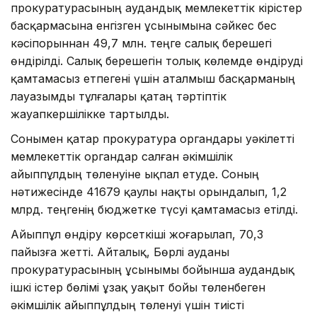
прокуратурасының аудандық мемлекеттік кірістер
басқармасына енгізген ұсынымына сәйкес бес
кәсіпорыннан 49,7 млн. теңге салық берешегі
өндірілді. Салық берешегін толық көлемде өндіруді
қамтамасыз етпегені үшін аталмыш басқарманың
лауазымды тұлғалары қатаң тәртіптік
жауапкершілікке тартылды.
Сонымен қатар прокуратура органдары уәкілетті
мемлекеттік органдар салған әкімшілік
айыппұлдың төленуіне ықпал етуде. Соның
нәтижесінде 41679 қаулы нақты орындалып, 1,2
млрд. теңгенің бюджетке түсуі қамтамасыз етілді.
Айыппұл өндіру көрсеткіші жоғарылап, 70,3
пайызға жетті. Айталық, Бөрлі ауданы
прокуратурасының ұсынымы бойынша аудандық
ішкі істер бөлімі ұзақ уақыт бойы төленбеген
әкімшілік айыппұлдың төленуі үшін тиісті