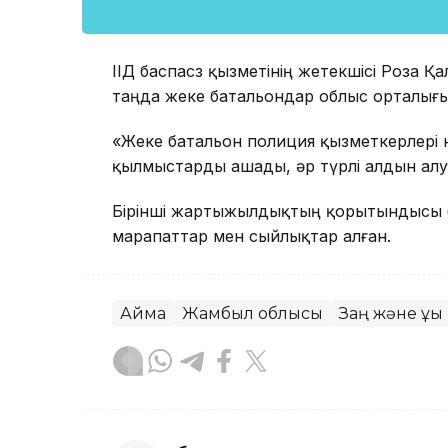
ІІД баспасөз қызметінің жетекшісі Роза Қ
таңда жеке батальондар облыс орталығы
«Жеке батальон полиция қызметкерлері н
қылмыстарды ашады, әр түрлі алдын алу 
Бірінші жартыжылдықтың қорытындысы бо
марапаттар мен сыйлықтар алған.
Аймақ
Жамбыл облысы
Заң және құқық