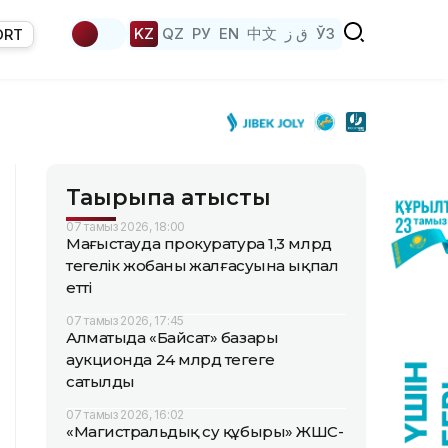
KZ
QZ
РУ
EN
中文
ق ز
ЎЗ
ORT
Тақырыпқа қатысты
07 тамыз 2026, 18:00
Маңғыстауда прокуратура 1,3 млрд
теңгелік жобаның жалғасуына ықпал
етті
07 тамыз 2026, 17:45
Алматыда «Байсат» базары
аукционда 24 млрд теңгеге
сатылды
07 тамыз 2026, 16:02
«Магистральдық су құбыры» ЖШС-