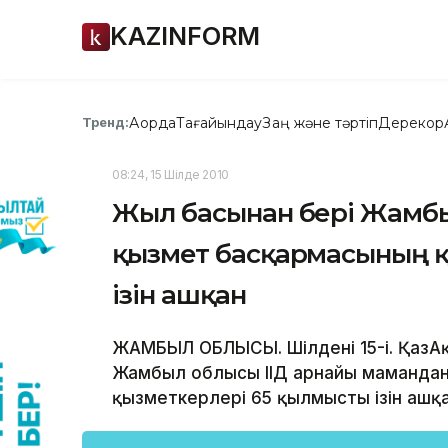
KAZINFORM
Ақорда
Тағайындау
Заң және тәртіп
Дерекқор
Тренд:
08:24, 15 Шілде 2010
Жыл басынан бері Жамбыл
қызмет басқармасының 
ізін ашқан
ЖАМБЫЛ ОБЛЫСЫ. Шілденің 15-і. ҚазАқ
Жамбыл облысы ІІД арнайы мамандан
қызметкерлері 65 қылмыстың ізін ашқа