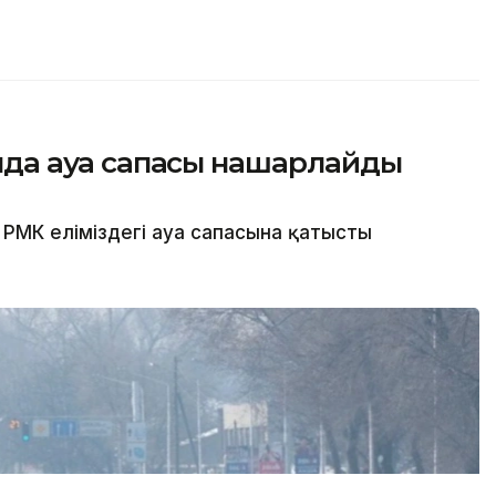
сында ауа сапасы нашарлайды
РМК еліміздегі ауа сапасына қатысты