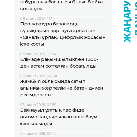
нің бұрынғы басшысы 6 жыл 8 айға
сотталды
06 тамыз 2026, 11:16
Прокуратура балалардың
құқықтарын қорғауға арналған
«Саналы ұрпақ» цифрлық жобасын
іске қосты
05 тамыз 2026, 13:54
Елімізде рақымшылықпен 1 300-
ден астам сотталған босатылды
05 тамыз 2026, 04:34
Жамбыл облысында сатып
алынған жер теліміне бөтен дүкен
рәсімделген
05 тамыз 2026, 02:59
Баянауыл ұлттық паркінде
автоматтандырылған шлагбаум
іске қосылды
05 тамыз 2026, 02:45