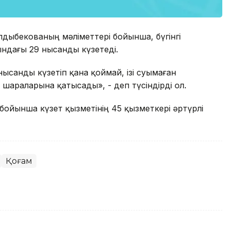
алдыбекованың мәліметтері бойынша, бүгінгі
ндағы 29 нысанды күзетеді.
ысанды күзетіп қана қоймай, ізі суымаған
шараларына қатысады», - деп түсіндірді ол.
йынша күзет қызметінің 45 қызметкері әртүрлі
Қоғам