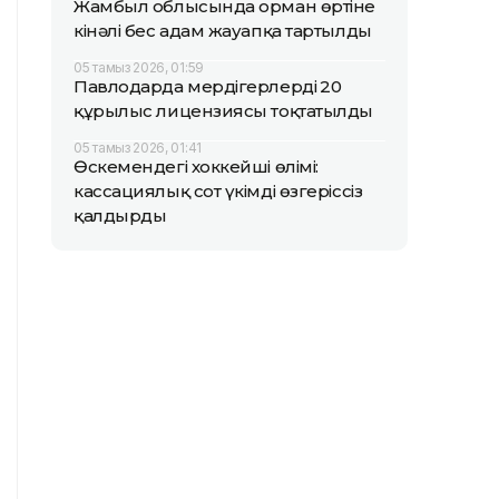
Жамбыл облысында орман өртіне
кінәлі бес адам жауапқа тартылды
05 тамыз 2026, 01:59
Павлодарда мердігерлердің 20
құрылыс лицензиясы тоқтатылды
05 тамыз 2026, 01:41
Өскемендегі хоккейші өлімі:
кассациялық сот үкімді өзгеріссіз
қалдырды