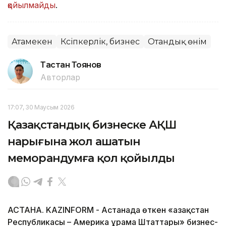
қойылмайды
.
Атамекен
Кәсіпкерлік, бизнес
Отандық өнім
Тастан Тоянов
Авторлар
17:07, 30 Маусым 2026
Қазақстандық бизнеске АҚШ
нарығына жол ашатын
меморандумға қол қойылды
АСТАНА. KAZINFORM - Астанада өткен «Қазақстан
Республикасы – Америка Құрама Штаттары» бизнес-