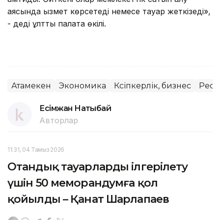
аясында қызмет көрсетеді немесе тауар жеткізеді»,
- деді ұлттық палата өкілі.
Атамекен
Экономика
Кәсіпкерлік, бизнес
Рес
Есімжан Нақтыбай
Авторлар
11:31, 04 Тамыз 2026
Отандық тауарларды ілгерілету
үшін 50 меморандумға қол
қойылды – Қанат Шарлапаев