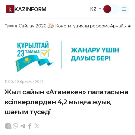
KAZINFORM
KZ
Сайлау-2026
Конституциялық реформа
Арнайы жо
Тренд:
11:00, 29 Қыркүйек 2022
Жыл сайын «Атамекен» палатасына
кәсіпкерлерден 4,2 мыңға жуық
шағым түседі