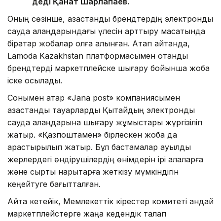
деді Қанат Шарлапаев.
Оның сөзінше, қазақстандық брендтердің электрондық
сауда алаңдарындағы үлесін арттыру мақсатында
бірқатар жобалар қолға алынған. Атап айтқанда,
Lamoda Kazakhstan платформасымен отандық
брендтерді маркетплейске шығару бойынша жоба
іске қосылады.
Сонымен қатар «Jana post» компаниясымен
қазақстандық тауарларды Қытайдың электрондық
сауда алаңдарына шығару жұмыстары жүргізіліп
жатыр. «Қазпоштамен» бірлескен жоба да
қарастырылып жатыр. Бұл бастамалар ауылдық
жерлердегі өндірушілердің өнімдерін ірі қалаларға
және сыртқы нарықтарға жеткізу мүмкіндігін
кеңейтуге бағытталған.
Айта кетейік, Мемлекеттік кірестер комитеті қандай
маркетплейстерге жаңа кедендік талап