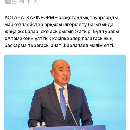
АСТАНА. KAZINFORM – Қазақстандық тауарларды
маркетплейстер арқылы ілгерілету бағытында
жаңа жобалар іске асырылып жатыр. Бұл туралы
«Атамекен» ұлттық кәсіпкерлер палатасының
басқарма төрағасы Қанат Шарлапаев мәлім етті.