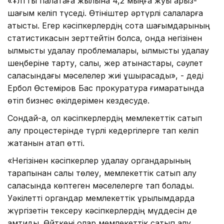
«Ұлттық палатаға жылына 4,2 мыңға жуық арыз-
шағым келіп түседі. Өтініштер әртүрлі салаларға
қатысты. Егер кәсіпкерлердің сотқа шағымдарының
статистикасын зерттейтін болсақ, онда негізінен
қылмыстық қудалау проблемалары, қылмыстық қудалау
шеңберіне тарту, салық, жер қатынастары, сәулет
саласындағы мәселелер жиі ұшырасады», - деді
Ербол Өстеміров Бас прокуратура ғимаратында
өтіп бизнес өкілдерімен кездесуде.
Сондай-ақ, ол кәсіпкерлердің мемлекеттік сатып
алу процестерінде түрлі кедергілерге тап келіп
жатқанын атап өтті.
«Негізінен кәсіпкерлер қудалау органдарының
тарапынан салық төлеу, мемлекеттік сатып алу
саласында көптеген мәселелерге тап болады.
Уәкілетті органдар мемлекеттік құрылымдарда
жүргізетін тексеру кәсіпкерлердің мүддесін де
қамтиды. Өйткені олар мемлекеттік сатып алу