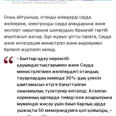
Фото: Виктор Федюнин/ Kazinform
Оның айтуынша, отандық өнімдерді сауда
желілеріне, электрондық сауда алаңдарына және
экспорт нарықтарына шығарудың бірыңғай тәртібі
қалыптасып жатыр. Бұл жұмыс ұлттық палата, Сауда
және интеграция министрлігі және өңірлермен
бірлесіп жүргізіліп келеді.
– Былтыр өңдеу өнеркәсібі
қауымдастықтарымен және Сауда
министрлігімен желілердегі отандық
тауарлардың кемінде 30%-дық үлесін
қамтамасыз етуге бағытталған
заңнамалық түзетулер енгізілді. Аталған
норманың өңірлерде тиімді іске асырылуына
мүмкіндік жасау үшін биыл барлық өңірде
үшжақты 50 меморандумға қол қойылды, –