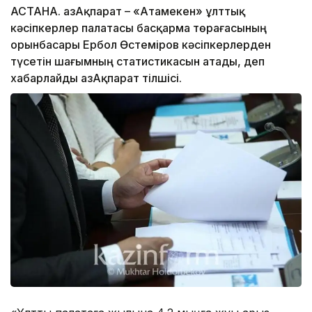
АСТАНА. ҚазАқпарат – «Атамекен» ұлттық
кәсіпкерлер палатасы басқарма төрағасының
орынбасары Ербол Өстеміров кәсіпкерлерден
түсетін шағымның статистикасын атады, деп
хабарлайды ҚазАқпарат тілшісі.