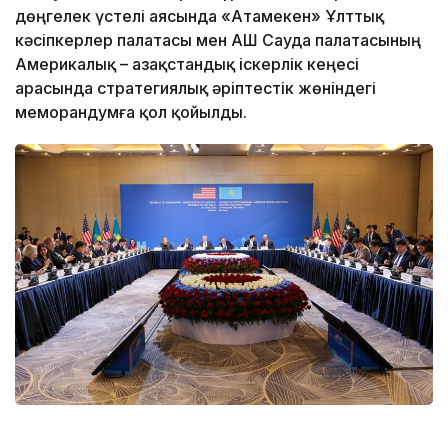
дөңгелек үстелі аясында «Атамекен» Ұлттық
кәсіпкерлер палатасы мен АҚШ Сауда палатасының
Америкалық – Қазақстандық іскерлік кеңесі
арасында стратегиялық әріптестік жөніндегі
меморандумға қол қойылды.
Фото: Виктор Федюнин / Kazinform