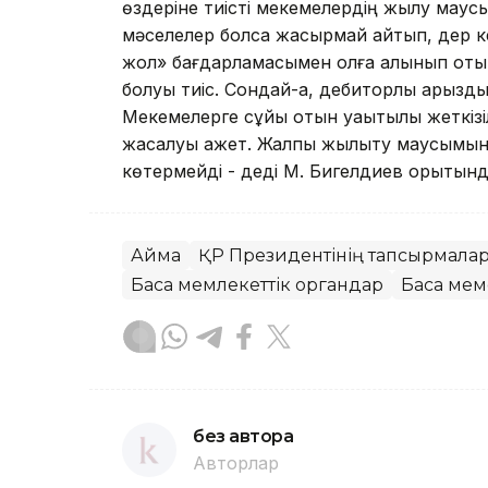
өздеріне тиісті мекемелердің жылу маусы
мәселелер болса жасырмай айтып, дер к
жол» бағдарламасымен қолға алынып от
болуы тиіс. Сондай-ақ, дебиторлық қарызд
Мекемелерге сұйық отын уақытылы жеткізі
жасалуы қажет. Жалпы жылыту маусымына
көтермейді - деді М. Бигелдиев қорытынд
Аймақ
ҚР Президентінің тапсырмалары
Басқа мемлекеттік органдар
Басқа ме
без автора
Авторлар