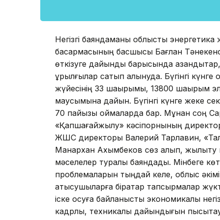
Негізгі баяндаманы облыстық энергетик
басқармасының басшысы Бағлан Тәнеке
өткізуге дайындық барысында қазандықтар,
құрылғылар сатып алынуда. Бүгінгі күнге 
жүйесінің 33 шақырымы, 13800 шақырым э
маусымына дайын. Бүгінгі күнге жеке се
70 пайызы қоймаларда бар. Мұнан соң Са
«Қапшағайжылу» кәсіпорнының директо
ЖШС директоры Валерий Тарлавин, «Та
Манархан Ахымбеков сөз алып, жылыту м
мәселелер туралы баяндады. Мінбеге кө
проблемаларын тыңдай келе, облыс әкімі
қатысушыларға бірқатар тапсырмалар жүкт
іске қосуға байланысты экономикалық нег
кадрлық, техникалық дайындығын пысықтау