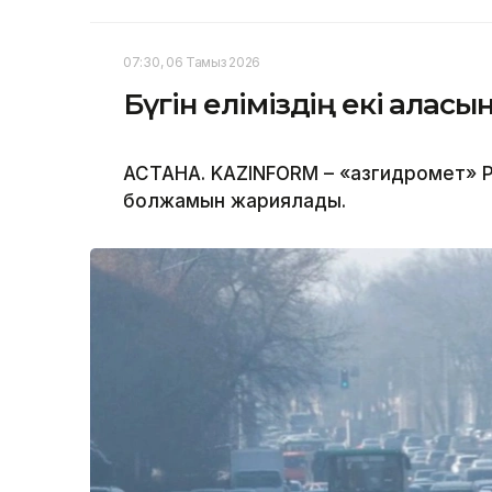
07:30, 06 Тамыз 2026
Бүгін еліміздің екі қала
АСТАНА. KAZINFORM – «Қазгидромет» Р
болжамын жариялады.