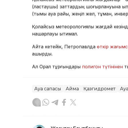
(ластаушы) заттардың шоғырлануына ықпа
(тымық ауа райы, жеңіл жел, тұман, инве
Қолайсыз метеорологиялық жағдай кезінд
нашарлауы ықтимал.
Айта кетейік, Петропавлда
өткір жағымс
қашырды.
Ал Орал тұрғындары
полигон түтінінен
т
Ауа сапасы
Аймақ
Қазгидромет
Ау