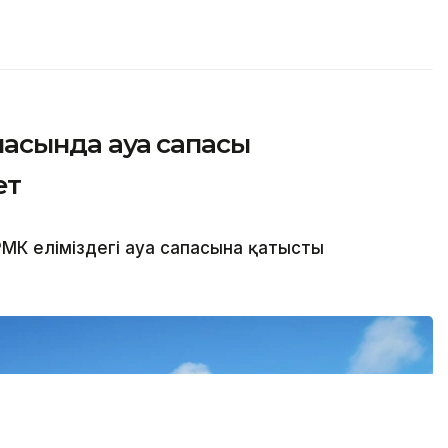
қаласында ауа сапасы
ет
МК еліміздегі ауа сапасына қатысты