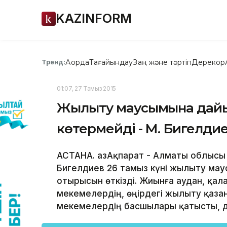
KAZINFORM
Ақорда
Тағайындау
Заң және тәртіп
Дерекқор
Тренд:
01:07, 27 Тамыз 2015
Жылыту маусымына дайы
көтермейді - М. Бигелди
АСТАНА. ҚазАқпарат - Алматы облысы 
Бигелдиев 26 тамыз күні жылыту ма
отырысын өткізді. Жиынға аудан, қал
мекемелердің, өңірдегі жылыту қаза
мекемелердің басшылары қатысты, де