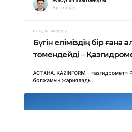
Жасұлан Бақытбекұлы
Авторлар
07:16, 05 Тамыз 2026
Бүгін еліміздің бір ғана 
төмендейді – Қазгидром
АСТАНА. KAZINFORM – «Қазгидромет» Р
болжамын жариялады.