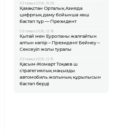
03 тамыз 2026, 15:05
Қазақстан Орталық Азияда
цифрлық даму бойынша көш
бастап тұр — Президент
03 тамыз 2026, 12:18
Қытай мен Еуропаны жалғайтын
алтын көпір – Президент Бейнеу –
Сексеуіл жолы туралы
03 тамыз 2026, 12:15
Қасым-Жомарт Тоқаев үш
стратегиялық маңызды
автомобиль жолының құрылысын
бастап берді