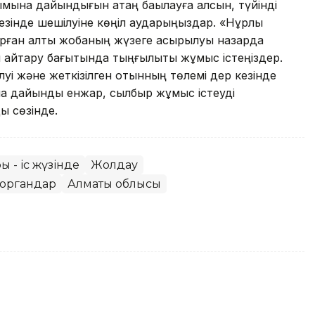
мына дайындығын қатаң бақылауға алсын, түйінді
езінде шешілуіне көңіл аударыңыздар. «Нұрлы
ырған алты жобаның жүзеге асырылуы назарда
ы қайтару бағытында тыңғылықты жұмыс істеңіздер.
луі және жеткізілген отынның төлемі дер кезінде
 дайындық енжар, сылбыр жұмыс істеуді
ы сөзінде.
 - іс жүзінде
Жолдау
моргандар
Алматы облысы