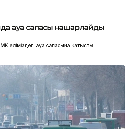
сында ауа сапасы нашарлайды
МК еліміздегі ауа сапасына қатысты