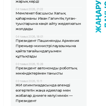
жарық көрді
04 тамыз 2026, 21:22
Мемлекет басшысы Халық
қаһарманы Иван Гапичтің туған-
туыстарына көңіл айту жеделхатын
жолдады
04 тамыз 2026, 18:01
Президент Пашинянды Армения
Премьер-министрі лауазымына
қайта тағайындалуымен
құттықтады
03 тамыз 2026, 15:28
Президент автономды роботтың
мүмкіндіктерімен танысты
03 тамыз 2026, 15:11
ЖИ олимпиадасында әлемді
өзгертетін жаңа идеялар мен
жобалар дүниеге келуі мүмкін —
Президент