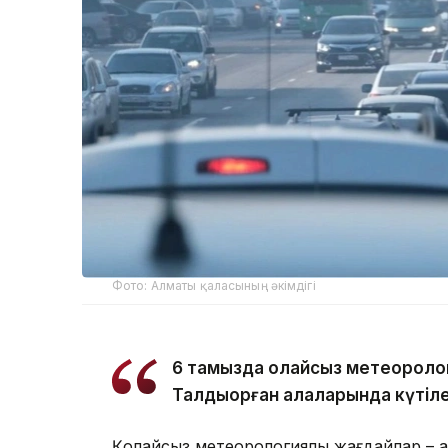
Фото: Алматы қаласының әкімдігі
6 тамызда қолайсыз метеороло
Талдықорған қалаларында күтіле
Қолайсыз метеорологиялық жағдайлар – а