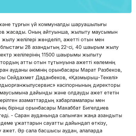
а және тұрғын үй коммуналдық шаруашылығы
нов жасады. Оның айтуынша, жылыту маусымын
 жылу желілері жөнделіп, қажетті отын мен
облыстағы 28 қазандықтың 22-сі, 40 шақырым жылу
лектр желілерінің 11500 шақырымы жылыту
ктордың қатты отын тұтынуына қажетті көлемнің
рқан ауданы әкімінің орынбасары Марат Разбеков,
ры Сейдахмет Даданбеков, «Қазмырыш-Текелі»
лдықорғанжылусервис» кәсіпорнының директоры
аусымына дайындық және қолдауды қажет ететін
терілген азаматтардың хабарламалары мен
нің бірінші орынбасары Махаббат Бигелдиев
еді. - Сарқан ауданында салынған жаңа қазандықты
іздеме құжаттарын сауатты дайындап өткізу,
 қажет. Әр сала басшысы аудан, қалаларда