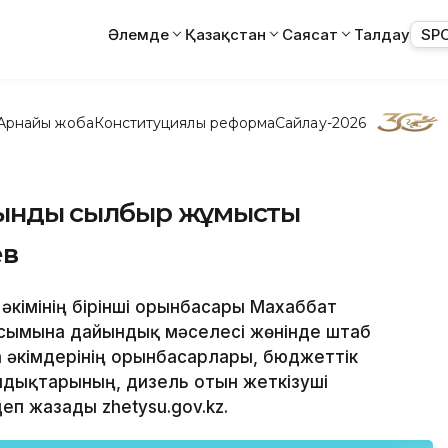
Әлемде
Қазақстан
Саясат
Талдау
SP
Арнайы жоба
Конституциялық реформа
Сайлау-2026
ндық сылбыр жұмысты
ев
әкімінің бірінші орынбасары Махаббат
усымына дайындық мәселесі жөнінде штаб
а әкімдерінің орынбасарлары, бюджеттік
ндықтарының, дизель отын жеткізуші
п жазады zhetysu.gov.kz.