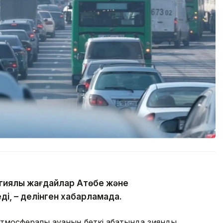
гиялық жағдайлар Ақтөбе және
ді, – делінген хабарламада.
тмосфералық ауаның беткі қабатында зиянды