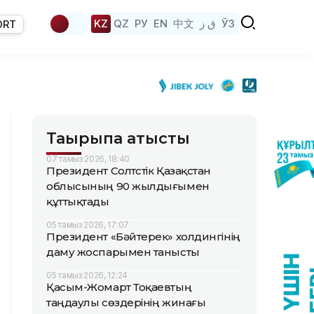
KZ
QZ
РУ
EN
中文
ق ز
ЎЗ
ORT
Тақырыпқа қатысты
07 тамыз 2026, 18:40
Президент Солтүстік Қазақстан
облысының 90 жылдығымен
құттықтады
05 тамыз 2026, 17:07
Президент «Бәйтерек» холдингінің
даму жоспарымен танысты
05 тамыз 2026, 12:24
Қасым-Жомарт Тоқаевтың
таңдаулы сөздерінің жинағы