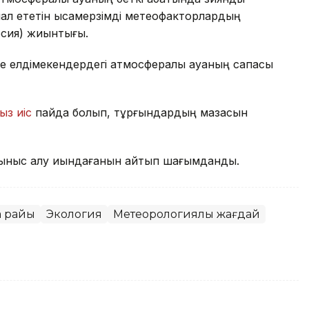
л ететін қысқамерзімді метеофакторлардың
рсия) жиынтығы.
е елдімекендердегі атмосфералық ауаның сапасы
ыз иіс
пайда болып, тұрғындардың мазасын
ыныс алу қиындағанын айтып шағымданды.
а райы
Экология
Метеорологиялық жағдай