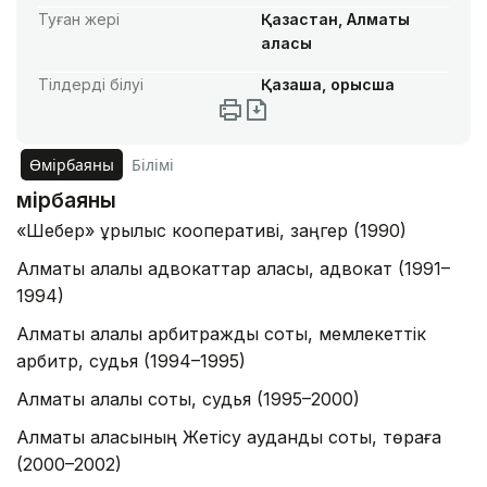
Туған жері
Қазақстан, Алматы
қаласы
Тілдерді білуі
Қазақша, орысша
Өмірбаяны
Білімі
Өмірбаяны
«Шебер» құрылыс кооперативі, заңгер (1990)
Алматы қалалық адвокаттар алқасы, адвокат (1991–
1994)
Алматы қалалық арбитраждық соты, мемлекеттік
арбитр, судья (1994–1995)
Алматы қалалық соты, судья (1995–2000)
Алматы қаласының Жетісу аудандық соты, төраға
(2000–2002)