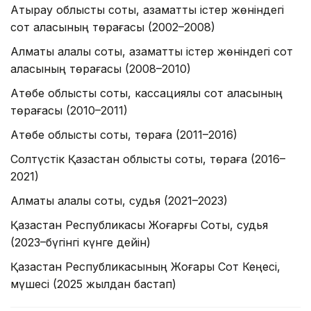
Атырау облыстық соты, азаматтық істер жөніндегі
сот алқасының төрағасы (2002–2008)
Алматы қалалық соты, азаматтық істер жөніндегі сот
алқасының төрағасы (2008–2010)
Ақтөбе облыстық соты, кассациялық сот алқасының
төрағасы (2010–2011)
Ақтөбе облыстық соты, төраға (2011–2016)
Солтүстік Қазақстан облыстық соты, төраға (2016–
2021)
Алматы қалалық соты, судья (2021–2023)
Қазақстан Республикасы Жоғарғы Соты, судья
(2023–бүгінгі күнге дейін)
Қазақстан Республикасының Жоғары Сот Кеңесі,
мүшесі (2025 жылдан бастап)