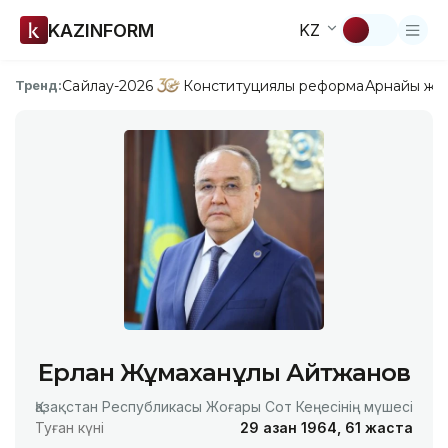
KAZINFORM
KZ
Сайлау-2026
Конституциялық реформа
Арнайы жо
Тренд:
Ерлан Жұмаханұлы Айтжанов
Қазақстан Республикасы Жоғары Сот Кеңесінің мүшесі
Туған күні
29 қазан 1964, 61 жаста