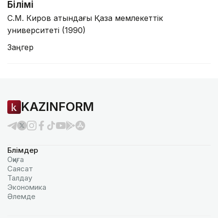
Білімі
С.М. Киров атындағы Қазақ мемлекеттік
университеті (1990)
Заңгер
KAZINFORM
Бөлімдер
Оқиға
Саясат
Талдау
Экономика
Әлемде