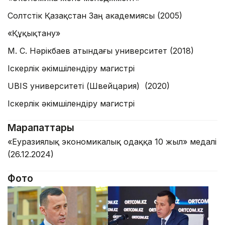
Солтүстік Қазақстан Заң академиясы
(2005)
«Құқықтану»
М. С. Нәрікбаев атындағы университет
(2018)
Іскерлік әкімшілендіру магистрі
UBIS университеті
(Швейцария)
(2020)
Іскерлік әкімшілендіру магистрі
Марапаттары
«Еуразиялық экономикалық одаққа 10 жыл» медалі
(26.12.2024)
Фото