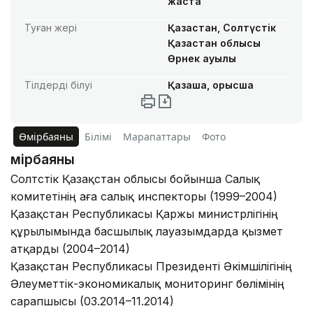
жаста
Туған жері
Қазақстан, Солтүстік
Қазақстан облысы
Өрнек ауылы
Тілдерді білуі
Қазақша, орысша
Өмірбаяны
Білімі
Марапаттары
Фото
Өмірбаяны
Солтүстік Қазақстан облысы бойынша Салық
комитетінің аға салық инспекторы (1999–2004)
Қазақстан Республикасы Қаржы министрлігінің
құрылымында басшылық лауазымдарда қызмет
атқарды (2004–2014)
Қазақстан Республикасы Президенті Әкімшілігінің
Әлеуметтік-экономикалық мониторинг бөлімінің
сарапшысы (03.2014–11.2014)