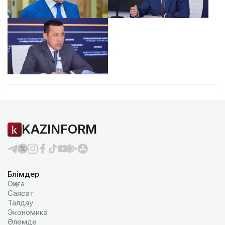
KAZINFORM
Бөлімдер
Оқиға
Саясат
Талдау
Экономика
Әлемде