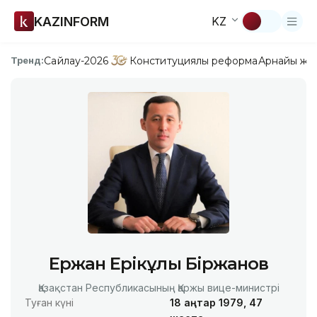
KAZINFORM
KZ
Сайлау-2026
Конституциялық реформа
Арнайы жо
Тренд:
Ержан Ерікұлы Біржанов
Қазақстан Республикасының Қаржы вице-министрі
Туған күні
18 қаңтар 1979, 47