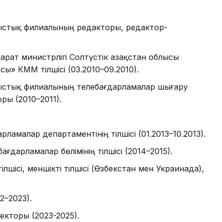
блыстық филиалының редакторы, редактор-
рат министрлігі Солтүстік Қазақстан облысы
ы» КММ тілшісі (03.2010–09.2010).
облыстық филиалының телебағдарламалар шығару
ы (2010–2011).
малар департаментінің тілшісі (01.2013–10.2013).
дарламалар бөлімінің тілшісі (2014–2015).
ілшісі, меншікті тілшісі (Өзбекстан мен Украинада),
–2023).
екторы (2023-2025).