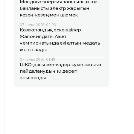
Молдова энергия тапшылығына
байланысты электр жарығын
кезең-кезеңімен өшірмек
07 тамыз 2026, 02:03
Қазақстандық ескекшілер
Жапониядағы Азия
чемпионатында екі алтын медаль
жеңіп алды
07 тамыз 2026, 01:49
ШҚО-дағы өзен-көлдер суын заңсыз
пайдаланудың 10 дерегі
анықталды