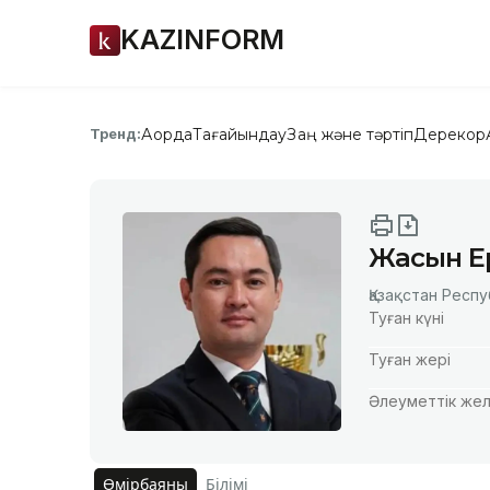
KAZINFORM
Ақорда
Тағайындау
Заң және тәртіп
Дерекқор
Тренд:
Жасын Е
Қазақстан Респ
Туған күні
Туған жері
Әлеуметтік жел
Өмірбаяны
Білімі