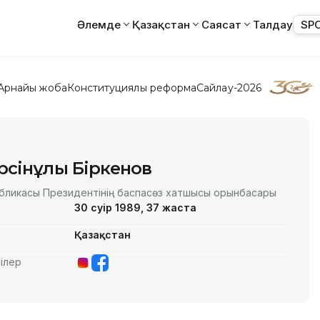
Әлемде
Қазақстан
Саясат
Талдау
SP
Арнайы жоба
Конституциялық реформа
Сайлау-2026
рсінұлы Біркенов
убликасы Президентінің баспасөз хатшысы орынбасары
30 сәуір 1989, 37 жаста
Қазақстан
ілер