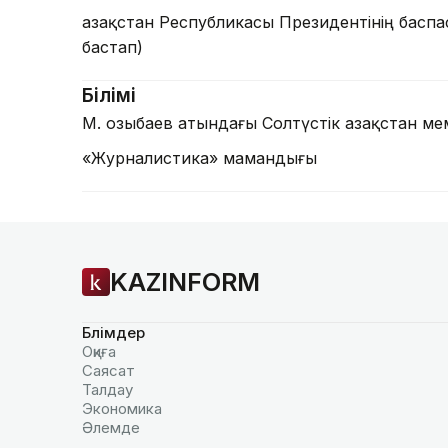
Қазақстан Республикасы Президентінің басп
бастап)
Білімі
М. Қозыбаев атындағы Солтүстік Қазақстан ме
«Журналистика» мамандығы
KAZINFORM
Бөлімдер
Оқиға
Саясат
Талдау
Экономика
Әлемде