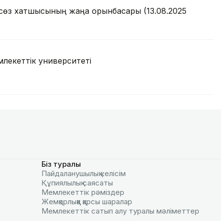
асөз хатшысының жаңа орынбасары (13.08.2025
млекеттік университеті
Біз туралы
Пайдаланушылық келiciм
Құпиялылық саясаты
Мемлекеттік рәміздер
Жемқорлыққа қарсы шаралар
Мемлекеттік сатып алу туралы мәлiметтер