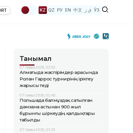
KZ
QZ
РУ
EN
中文
ق ز
ЎЗ
ORT
Танымал
07 тамыз 2026, 02:53
Алматыда жаөспірімдер арасында
Ролан Гаррос турнирінің іріктеу
жарысы өтеді
07 тамыз 2026, 02:40
Польшада балмұздақ сатылған
дәмхана астынан 900 жыл
бұрынғы шіркеудің қалдықтары
табылды
07 тамыз 2026, 02:20