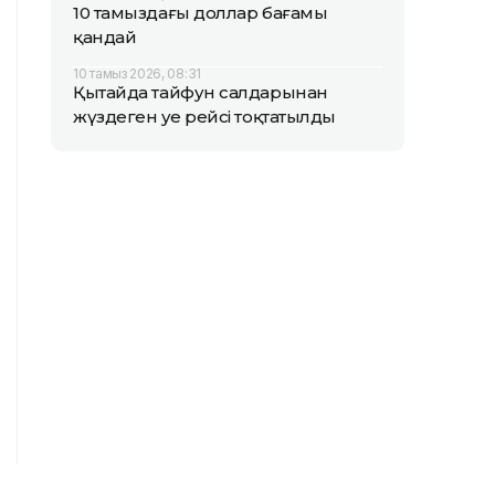
10 тамыздағы доллар бағамы
қандай
10 тамыз 2026, 08:31
Қытайда тайфун салдарынан
жүздеген әуе рейсі тоқтатылды