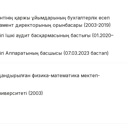
ентінің қаржы ұйымдарының бухгалтерлік есеп
амент директорының орынбасары (2003-2019)
ігі Ішкі аудит басқармасының бастығы (01.2020–
ігі Аппаратының басшысы (07.03.2023 бастап)
дандырылған физика-математика мектеп-
иверситеті (
2003)