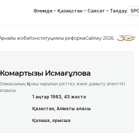
Әлемде
Қазақстан
Саясат
Талдау
SP
Арнайы жоба
Конституциялық реформа
Сайлау-2026
Жомартқызы Исмағұлова
убликасының Қаржы нарығын реттеу және дамыту агенттігі
асшысы
1 қаңтар 1983, 43 жаста
Қазақстан, Алматы қаласы
Қазақша, орысша