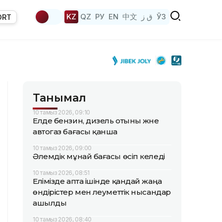
KZ
QZ
РУ
EN
中文
ق ز
ЎЗ
ORT
Танымал
10 тамыз 2026, 09:10
Елде бензин, дизель отыны және
автогаз бағасы қанша
10 тамыз 2026, 09:00
Әлемдік мұнай бағасы өсіп келеді
10 тамыз 2026, 08:51
Елімізде апта ішінде қандай жаңа
өндірістер мен әлеуметтік нысандар
ашылды
10 тамыз 2026, 08:40