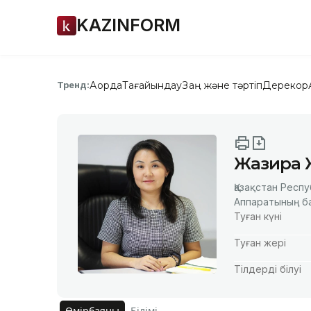
KAZINFORM
Ақорда
Тағайындау
Заң және тәртіп
Дерекқор
Тренд:
Жазира 
Қазақстан Респ
Аппаратының б
Туған күні
Туған жері
Тілдерді білуі
Өмірбаяны
Білімі