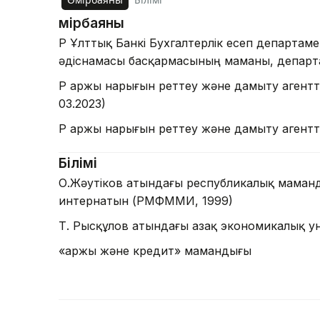
Өмірбаяны
ҚР Ұлттық Банкі Бухгалтерлік есеп департам
әдіснамасы басқармасының маманы, департ
ҚР Қаржы нарығын реттеу және дамыту агентт
03.2023)
ҚР Қаржы нарығын реттеу және дамыту агентт
Білімі
О.Жәутіков атындағы республикалық маман
интернатын (РМФММИ, 1999)
Т. Рысқұлов атындағы Қазақ экономикалық ун
«Қаржы және кредит» мамандығы