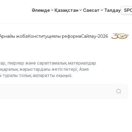
Әлемде
Қазақстан
Саясат
Талдау
SP
Арнайы жоба
Конституциялық реформа
Сайлау-2026
ар, пікірлер және сараптамалық материалдар
қаралық жарыстардағы жетістіктері, Азия
 туралы толық ақпаратты оқыңыз.