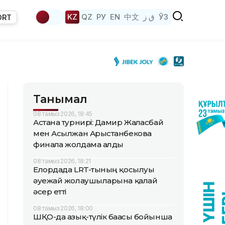
KZ
QZ
РУ
EN
中文
ق ز
ЎЗ
ORT
Танымал
08 тамыз 2026, 18:45
Астана турнирі: Дамир Жалғасбай
мен Асылжан Арыстанбекова
финалға жолдама алды
08 тамыз 2026, 18:21
Елордада LRT-тының қосылуы
әуежай жолаушыларына қалай
әсер етті
08 тамыз 2026, 18:00
ШҚО-да азық-түлік бағасы бойынша