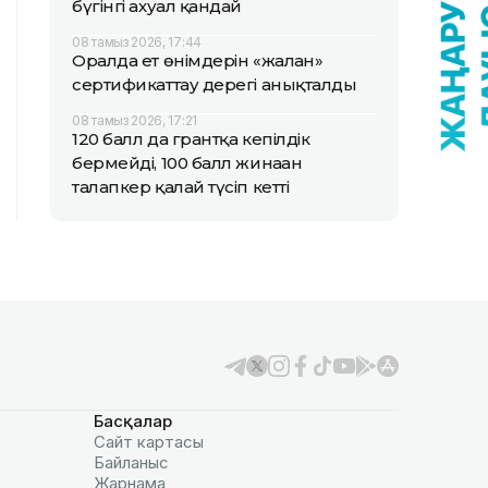
бүгінгі ахуал қандай
08 тамыз 2026, 17:44
Оралда ет өнімдерін «жалған»
сертификаттау дерегі анықталды
08 тамыз 2026, 17:21
120 балл да грантқа кепілдік
бермейді, 100 балл жинаған
талапкер қалай түсіп кетті
Басқалар
Сайт картасы
Байланыс
Жарнама