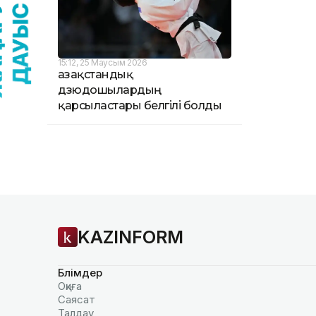
15:12, 25 Маусым 2026
Қазақстандық
дзюдошылардың
қарсыластары белгілі болды
KAZINFORM
Бөлімдер
Оқиға
Саясат
Талдау