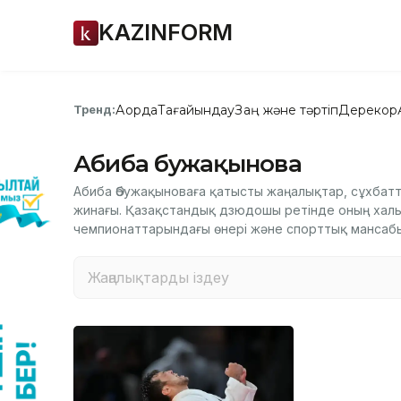
KAZINFORM
Ақорда
Тағайындау
Заң және тәртіп
Дерекқор
Тренд:
Абиба Әбужақынова
Абиба Әбужақыноваға қатысты жаңалықтар, сұхбатт
жинағы. Қазақстандық дзюдошы ретінде оның халы
чемпионаттарындағы өнері және спорттық мансабы