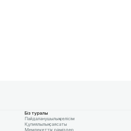
Біз туралы
Пайдаланушылық келiciм
Құпиялылық саясаты
Мемлекеттік рәміздер