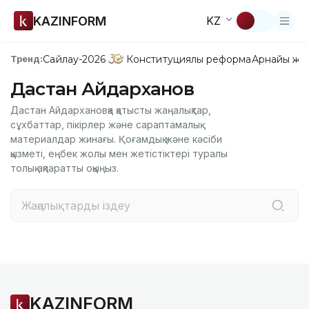
KAZINFORM
KZ
Сайлау-2026
Конституциялық реформа
Арнайы жо
Тренд:
Дастан Айдарханов
Дастан Айдархановқа қатысты жаңалықтар,
сұхбаттар, пікірлер және сараптамалық
материалдар жинағы. Қоғамдық және кәсіби
қызметі, еңбек жолы мен жетістіктері туралы
толық ақпаратты оқыңыз.
KAZINFORM