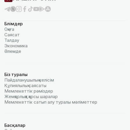
Бөлімдер
Оқиға
Саясат
Талдау
Экономика
Әлемде
Біз туралы
Пайдаланушылық келiciм
Құпиялылық саясаты
Мемлекеттік рәміздер
Жемқорлыққа қарсы шаралар
Мемлекеттік сатып алу туралы мәлiметтер
Басқалар