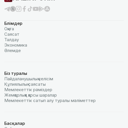
Бөлімдер
Оқиға
Саясат
Талдау
Экономика
Әлемде
Біз туралы
Пайдаланушылық келiciм
Құпиялылық саясаты
Мемлекеттік рәміздер
Жемқорлыққа қарсы шаралар
Мемлекеттік сатып алу туралы мәлiметтер
Басқалар