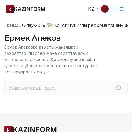
KAZINFORM
KZ
Сайлау-2026
Конституциялық реформа
Арнайы жо
Тренд:
Ермек Апеков
Ермек Апековке қатысты жаңалықтар,
сұхбаттар, пікірлер және сараптамалық
материалдар жинағы. Қоғамдық және кәсіби
қызметі, еңбек жолы мен жетістіктері туралы
толық ақпаратты оқыңыз.
KAZINFORM