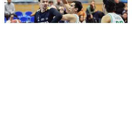
Фото: astanabasket.kz
Спорт және дене шынықтыру істері комитетінің
төрағасы Руслан Есеналиннің мәліметінше соңғы
жылдары клубтың халықаралық аренадағы
нәтижелері алға қойған міндеттері мен күткен
нәтижелерге сәйкес келмеді.
— ВТБ Бірыңғай лигасының өткен маусымының
қорытындысы бойынша «Астана»
баскетбол клубы соңғы 12-орынға