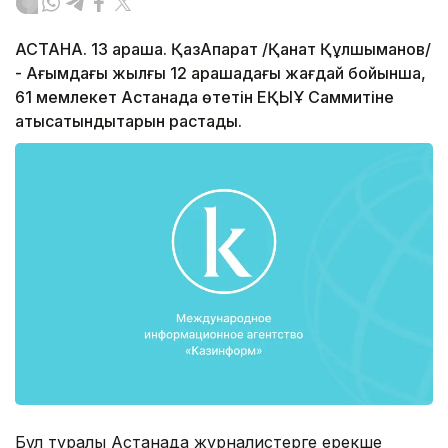
АСТАНА. 13 қараша. ҚазАқпарат /Қанат Құлшыманов/
- Ағымдағы жылғы 12 қарашадағы жағдай бойынша,
61 мемлекет Астанада өтетін ЕҚЫҰ Саммитіне
қатысатындықтарын растады.
Бұл туралы Астанада журналистерге ерекше