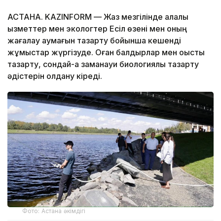
АСТАНА. KAZINFORM — Жаз мезгілінде қалалық
қызметтер мен экологтер Есіл өзені мен оның
жағалау аумағын тазарту бойынша кешенді
жұмыстар жүргізуде. Оған балдырлар мен қоқысты
тазарту, сондай-ақ заманауи биологиялық тазарту
әдістерін қолдану кіреді.
Фото: Астана әкімдігі