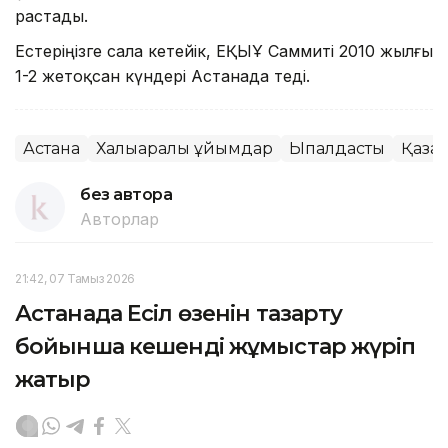
растады.
Естеріңізге сала кетейік, ЕҚЫҰ Саммиті 2010 жылғы
1-2 жетоқсан күндері Астанада өтеді.
Астана
Халықаралық ұйымдар
Ықпалдастық
Қазақ
без автора
Авторлар
21:42, 07 Тамыз 2026
Астанада Есіл өзенін тазарту
бойынша кешенді жұмыстар жүріп
жатыр