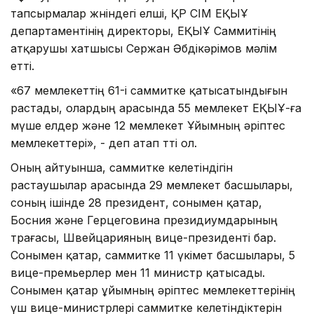
тапсырмалар жөніндегі елші, ҚР СІМ ЕҚЫҰ
департаментінің директоры, ЕҚЫҰ Саммитінің
атқарушы хатшысы Сержан Әбдікәрімов мәлім
етті.
«67 мемлекеттің 61-і саммитке қатысатындығын
растады, олардың арасында 55 мемлекет ЕҚЫҰ-ға
мүше елдер және 12 мемлекет Ұйымның әріптес
мемлекеттері», - деп атап өтті ол.
Оның айтуынша, саммитке келетіндігін
растаушылар арасында 29 мемлекет басшылары,
соның ішінде 28 президент, сонымен қатар,
Босния және Герцеговина президиумдарының
төрағасы, Швейцарияның вице-президенті бар.
Сонымен қатар, саммитке 11 үкімет басшылары, 5
вице-премьерлер мен 11 министр қатысады.
Сонымен қатар ұйымның әріптес мемлекеттерінің
үш вице-министрлері саммитке келетіндіктерін