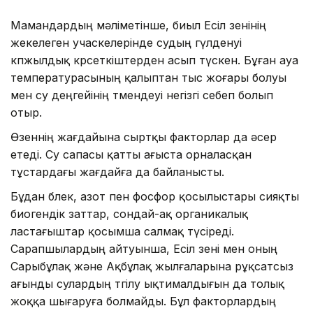
Мамандардың мәліметінше, биыл Есіл өзенінің
жекелеген учаскелерінде судың гүлденуі
көпжылдық көрсеткіштерден асып түскен. Бұған ауа
температурасының қалыптан тыс жоғары болуы
мен су деңгейінің төмендеуі негізгі себеп болып
отыр.
Өзеннің жағдайына сыртқы факторлар да әсер
етеді. Су сапасы қатты ағыста орналасқан
тұстардағы жағдайға да байланысты.
Бұдан бөлек, азот пен фосфор қосылыстары сияқты
биогендік заттар, сондай-ақ органикалық
ластағыштар қосымша салмақ түсіреді.
Сарапшылардың айтуынша, Есіл өзені мен оның
Сарыбұлақ және Ақбұлақ жылғаларына рұқсатсыз
ағынды сулардың төгілу ықтималдығын да толық
жоққа шығаруға болмайды. Бұл факторлардың