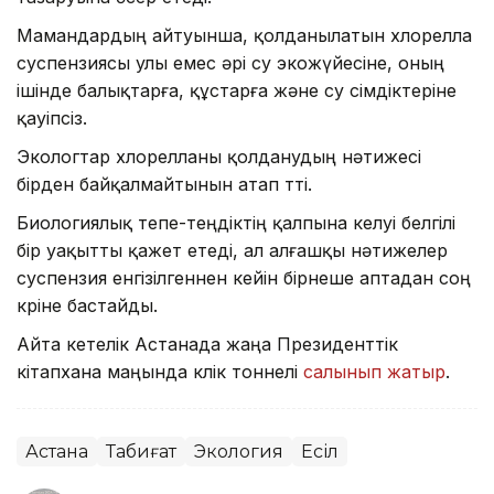
Мамандардың айтуынша, қолданылатын хлорелла
суспензиясы улы емес әрі су экожүйесіне, оның
ішінде балықтарға, құстарға және су өсімдіктеріне
қауіпсіз.
Экологтар хлорелланы қолданудың нәтижесі
бірден байқалмайтынын атап өтті.
Биологиялық тепе-теңдіктің қалпына келуі белгілі
бір уақытты қажет етеді, ал алғашқы нәтижелер
суспензия енгізілгеннен кейін бірнеше аптадан соң
көріне бастайды.
Айта кетелік Астанада жаңа Президенттік
кітапхана маңында көлік тоннелі
салынып жатыр
.
Астана
Табиғат
Экология
Есіл