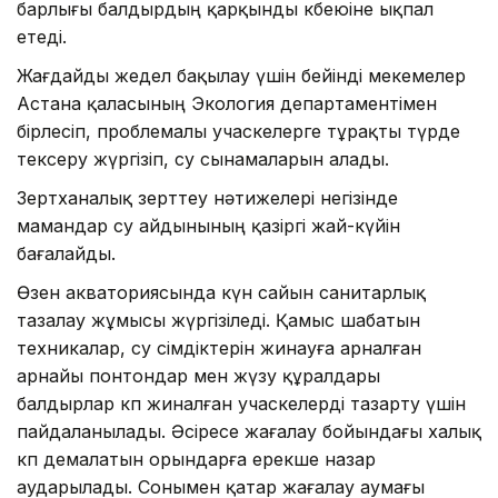
барлығы балдырдың қарқынды көбеюіне ықпал
етеді.
Жағдайды жедел бақылау үшін бейінді мекемелер
Астана қаласының Экология департаментімен
бірлесіп, проблемалы учаскелерге тұрақты түрде
тексеру жүргізіп, су сынамаларын алады.
Зертханалық зерттеу нәтижелері негізінде
мамандар су айдынының қазіргі жай-күйін
бағалайды.
Өзен акваториясында күн сайын санитарлық
тазалау жұмысы жүргізіледі. Қамыс шабатын
техникалар, су өсімдіктерін жинауға арналған
арнайы понтондар мен жүзу құралдары
балдырлар көп жиналған учаскелерді тазарту үшін
пайдаланылады. Әсіресе жағалау бойындағы халық
көп демалатын орындарға ерекше назар
аударылады. Сонымен қатар жағалау аумағы