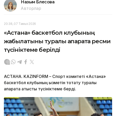
Назым Бөлесова
Авторлар
20:38, 07 Тамыз 2026
«Астана» баскетбол клубының
жабылатыны туралы ақпаратқа ресми
түсініктеме берілді
АСТАНА. KAZINFORM – Спорт комитеті «Астана»
баскетбол клубының қызметін тоқтату туралы
ақпаратқа қатысты түсініктеме берді.