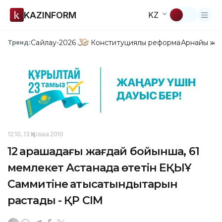
KAZINFORM
KZ
Сайлау-2026
Конституциялық реформа
Арнайы жо
Тренд:
12:10, 13 Қараша 2010
12 қарашадағы жағдай бойынша, 61
мемлекет Астанада өтетін ЕҚЫҰ
Саммитіне қатысатындықтарын
растады - ҚР СІМ