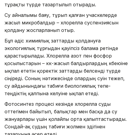
тұрақты түрде тазартылып отырады.
Су айналымы баяу, тұрып қалған учаскелерде
жасыл микробалдыр – хлорелла суспензиясын
қолдану жоспарланып отыр.
Бұл әдіс химиялық заттарды қолдануға
экологиялық тұрғыдан қауіпсіз балама ретінде
қарастырылады. Хлорелла азот пен фосфор
қосылыстарын – көк-жасыл балдырлардың көбеюіне
ықпал ететін қоректік заттарды белсенді түрде
сіңіреді. Соның нәтижесінде олардың өсуін тежеп,
су айдынындағы табиғи биологиялық тепе-
теңдіктің қалпына келуіне ықпал етеді.
Фотосинтез процесі кезінде хлорелла суды
оттегімен байытып, балықтар мен басқа да су
жануарлары үшін қолайлы орта қалыптастырады.
Сондай-ақ судың табиғи жолмен өздігінен
тазаруына әсер етеді.