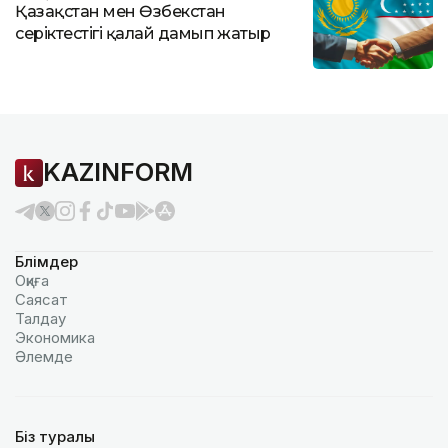
Қазақстан мен Өзбекстан
серіктестігі қалай дамып жатыр
KAZINFORM
Бөлімдер
Оқиға
Саясат
Талдау
Экономика
Әлемде
Біз туралы