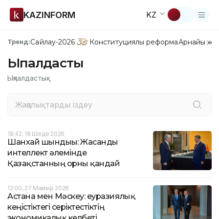
KAZINFORM
KZ
Сайлау-2026
Конституциялық реформа
Арнайы жо
Тренд:
Ықпалдастық
Ықпалдастық
18:42, 18 Шілде 2026
Шанхай шындығы: Жасанды
интеллект әлемінде
Қазақстанның орны қандай
12:00, 27 Мамыр 2026
Астана мен Мәскеу: еуразиялық
кеңістіктегі серіктестіктің
экономикалық келбеті