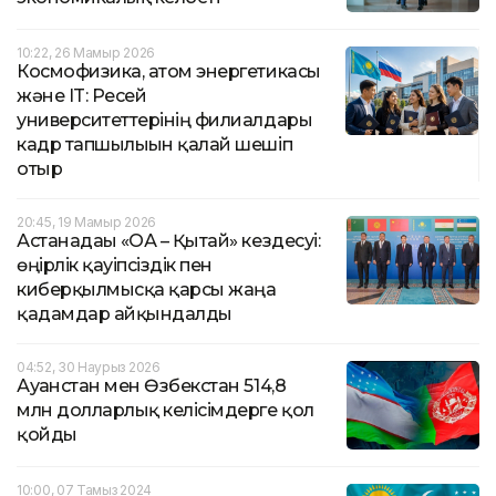
10:22, 26 Мамыр 2026
Космофизика, атом энергетикасы
және IT: Ресей
университеттерінің филиалдары
кадр тапшылығын қалай шешіп
отыр
20:45, 19 Мамыр 2026
Астанадағы «ОА – Қытай» кездесуі:
өңірлік қауіпсіздік пен
киберқылмысқа қарсы жаңа
қадамдар айқындалды
04:52, 30 Наурыз 2026
Ауғанстан мен Өзбекстан 514,8
млн долларлық келісімдерге қол
қойды
10:00, 07 Тамыз 2024