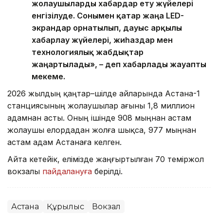
жолаушыларды хабардар ету жүйелері
енгізілуде. Сонымен қатар жаңа LED-
экрандар орнатылып, дауыс арқылы
хабарлау жүйелері, жиһаздар мен
технологиялық жабдықтар
жаңартылады», – деп хабарлады жауапты
мекеме.
2026 жылдың қаңтар–шілде айларында Астана-1
станциясының жолаушылар ағыны 1,8 миллион
адамнан асты. Оның ішінде 908 мыңнан астам
жолаушы елордадан жолға шықса, 977 мыңнан
астам адам Астанаға келген.
Айта кетейік, елімізде жаңғыртылған 70 теміржол
вокзалы
пайдалануға
берілді.
Астана
Құрылыс
Вокзал