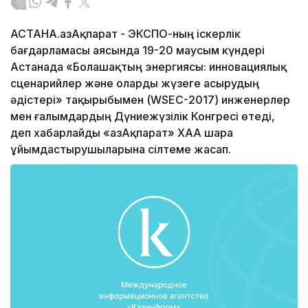
АСТАНА.ҚазАқпарат - ЭКСПО-ның іскерлік
бағдарламасы аясында 19-20 маусым күндері
Астанада «Болашақтың энергиясы: инновациялық
сценарийлер және оларды жүзеге асырудың
әдістері» тақырыбымен (WSEC-2017) инженерлер
мен ғалымдардың Дүниежүзілік Конгресі өтеді,
деп хабарлайды «ҚазАқпарат» ХАА шара
ұйымдастырушыларына сілтеме жасап.