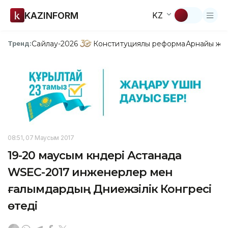
KAZINFORM
KZ
Сайлау-2026
Конституциялық реформа
Арнайы жо
Тренд:
08:51, 07 Маусым 2017
19-20 маусым күндері Астанада
WSEC-2017 инженерлер мен
ғалымдардың Дүниежүзілік Конгресі
өтеді