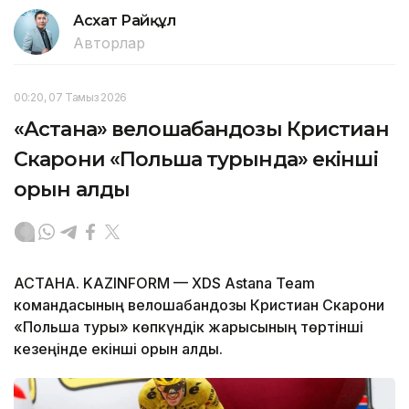
Асхат Райқұл
Авторлар
00:20, 07 Тамыз 2026
«Астана» велошабандозы Кристиан
Скарони «Польша турында» екінші
орын алды
АСТАНА. KAZINFORM — XDS Astana Team
командасының велошабандозы Кристиан Скарони
«Польша туры» көпкүндік жарысының төртінші
кезеңінде екінші орын алды.