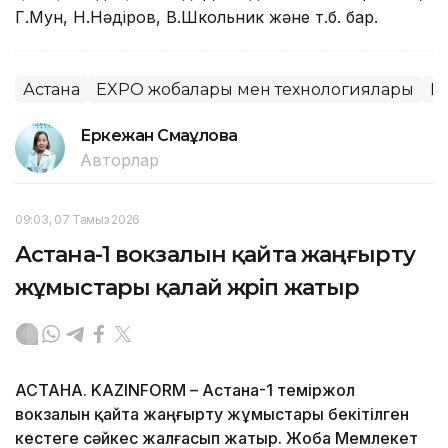
Г.Мун, Н.Нәдіров, В.Школьник және т.б. бар.
Астана
EXPO жобалары мен технологиялары
E
Еркежан Смағұлова
Авторлар
09:03, 07 Тамыз 2026
Астана-1 вокзалын қайта жаңғырту
жұмыстары қалай жүріп жатыр
АСТАНА. KAZINFORM – Астана-1 теміржол
вокзалын қайта жаңғырту жұмыстары бекітілген
кестеге сәйкес жалғасып жатыр. Жоба Мемлекет