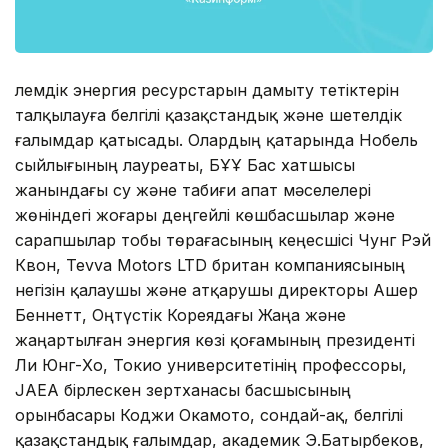
Әлемдік энергия ресурстарын дамыту тетіктерін
талқылауға белгілі қазақстандық және шетелдік
ғалымдар қатысады. Олардың қатарында Нобель
сыйлығының лауреаты, БҰҰ Бас хатшысы
жанындағы су және табиғи апат мәселелері
жөніндегі жоғары деңгейлі көшбасшылар және
сарапшылар тобы төрағасының кеңесшісі Чунг Рэй
Квон, Tevva Motors LTD британ компаниясының
негізін қалаушы және атқарушы директоры Ашер
Беннетт, Оңтүстік Кореядағы Жаңа және
жаңартылған энергия көзі қоғамының президенті
Ли Юнг-Хо, Токио университетінің профессоры,
JAEA бірлескен зертханасы басшысының
орынбасары Коджи Окамото, сондай-ақ, белгілі
қазақстандық ғалымдар, академик Э.Батырбеков,