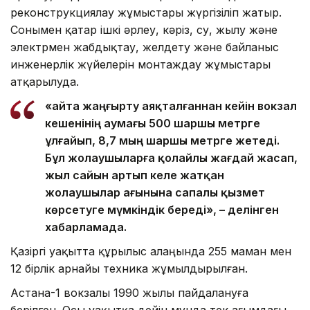
реконструкциялау жұмыстары жүргізіліп жатыр.
Сонымен қатар ішкі әрлеу, кәріз, су, жылу және
электрмен жабдықтау, желдету және байланыс
инженерлік жүйелерін монтаждау жұмыстары
атқарылуда.
«Қайта жаңғырту аяқталғаннан кейін вокзал
кешенінің аумағы 500 шаршы метрге
ұлғайып, 8,7 мың шаршы метрге жетеді.
Бұл жолаушыларға қолайлы жағдай жасап,
жыл сайын артып келе жатқан
жолаушылар ағынына сапалы қызмет
көрсетуге мүмкіндік береді», – делінген
хабарламада.
Қазіргі уақытта құрылыс алаңында 255 маман мен
12 бірлік арнайы техника жұмылдырылған.
Астана-1 вокзалы 1990 жылы пайдалануға