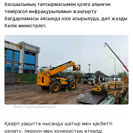
басшысының тапсырмасымен қолға алынған
теміржол инфрақұрылымын жаңғырту
бағдарламасы аясында іске асырылуда, деп жазды
Көлік министрлігі.
Фото: Көлік министрлігі
Қазіргі уақытта нысанда шатыр мен қасбетті
орнату, перрон мен конкорстық өткелді