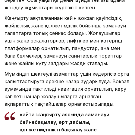
берілген. Осы уақытқа дейін мұнда тек ағымдағы
жөндеу жұмыстары жүргізіліп келген.
Жаңғырту аяқталғаннан кейін вокзал қауіпсіздік,
жайлылық және қолжетімділік бойынша заманауи
талаптарға толық сәйкес болады. Жолаушылар
үшін жаңа эскалаторлар, лифтілер мен көтергіш
платформалар орнатылып, пандустар, ана мен
бала бөлмелері, заманауи санитарлық тораптар
және жайлы күту залдары жабдықталады.
Мүмкіндігі шектеулі азаматтар үшін кедергісіз орта
қалыптастыруға ерекше назар аударылуда. Вокзал
аумағында тактильді навигация орнатылып, көру
қабілеті нашар жолаушыларға арналған
ақпараттық тақтайшалар орналастырылады.
«Қайта жаңғырту аясында заманауи
бейнебақылау, өрт дабылы,
қолжетімділікті бақылау және