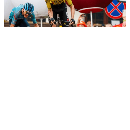
Фото: SprintCycling
Ұзындығы 161,9 шақырым болатын кезең Жаuани
қаласынан басталып, Карпачте мәреге жетті.
Жеңімпаз жарыстың соңғы бөлігінде анықталды.
Мәреге жақындағанда үш шабандоз алға шықты.
Соңғы шақырымда олардың бірі шабуыл жасап,
Кристиан Скарони ғана оған жауап бере алды.
Қазақстандық команданың велошабандозы