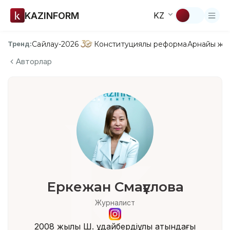
KAZINFORM
KZ
Сайлау-2026
Конституциялық реформа
Арнайы жо
Тренд:
Авторлар
Еркежан Смағұлова
Журналист
2008 жылы Ш. Құдайбердіұлы атындағы