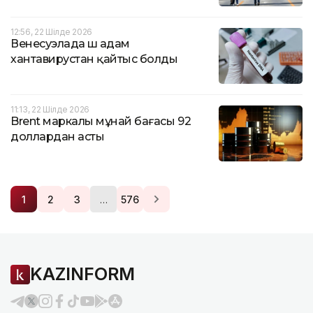
12:56, 22 Шілде 2026
Венесуэлада үш адам
хантавирустан қайтыс болды
11:13, 22 Шілде 2026
Brent маркалы мұнай бағасы 92
доллардан асты
…
1
2
3
576
KAZINFORM