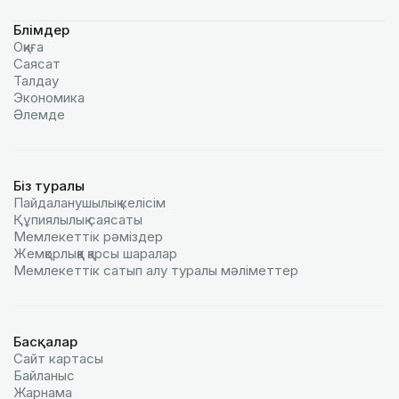
Бөлімдер
Оқиға
Саясат
Талдау
Экономика
Әлемде
Біз туралы
Пайдаланушылық келiciм
Құпиялылық саясаты
Мемлекеттік рәміздер
Жемқорлыққа қарсы шаралар
Мемлекеттік сатып алу туралы мәлiметтер
Басқалар
Сайт картасы
Байланыс
Жарнама