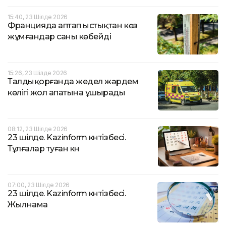
15:40, 23 Шілде 2026
Францияда аптап ыстықтан көз
жұмғандар саны көбейді
15:26, 23 Шілде 2026
Талдықорғанда жедел жәрдем
көлігі жол апатына ұшырады
08:12, 23 Шілде 2026
23 шілде. Kazinform күнтізбесі.
Тұлғалар туған күн
07:00, 23 Шілде 2026
23 шілде. Kazinform күнтізбесі.
Жылнама