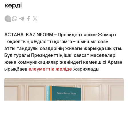
көрді
АСТАНА. KAZINFORM – Президент Қасым-Жомарт
Тоқаевтың «Әділетті қоғамға – шыншыл сөз»
атты таңдаулы сөздерінің жинағы жарыққа шықты.
Бұл туралы Президенттің ішкі саясат мәселелері
және коммуникациялар жөніндегі көмекшісі Арман
Қырықбаев
әлеуметтік желіде
жариялады.