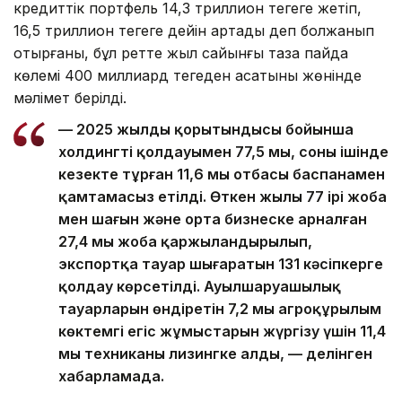
кредиттік портфель 14,3 триллион теңгеге жетіп,
16,5 триллион теңгеге дейін артады деп болжанып
отырғаны, бұл ретте жыл сайынғы таза пайда
көлемі 400 миллиард теңгеден асатыны жөнінде
мәлімет берілді.
— 2025 жылдың қорытындысы бойынша
холдингтің қолдауымен 77,5 мың, соның ішінде
кезекте тұрған 11,6 мың отбасы баспанамен
қамтамасыз етілді. Өткен жылы 77 ірі жоба
мен шағын және орта бизнеске арналған
27,4 мың жоба қаржыландырылып,
экспортқа тауар шығаратын 131 кәсіпкерге
қолдау көрсетілді. Ауылшаруашылық
тауарларын өндіретін 7,2 мың агроқұрылым
көктемгі егіс жұмыстарын жүргізу үшін 11,4
мың техниканы лизингке алды, — делінген
хабарламада.