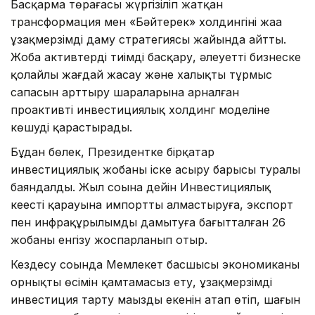
Басқарма төрағасы жүргізіліп жатқан
трансформация мен «Бәйтерек» холдингінің жаңа
ұзақмерзімді даму стратегиясы жайында айтты.
Жоба активтерді тиімді басқару, әлеуетті бизнеске
қолайлы жағдай жасау және халықтың тұрмыс
сапасын арттыру шараларына арналған
проактивті инвестициялық холдинг моделіне
көшуді қарастырады.
Бұдан бөлек, Президентке бірқатар
инвестициялық жобаны іске асыру барысы туралы
баяндалды. Жыл соңына дейін Инвестициялық
кеңестің қарауына импортты алмастыруға, экспорт
пен инфрақұрылымды дамытуға бағытталған 26
жобаны енгізу жоспарланып отыр.
Кездесу соңында Мемлекет басшысы экономиканың
орнықты өсімін қамтамасыз ету, ұзақмерзімді
инвестиция тарту маңызды екенін атап өтіп, шағын