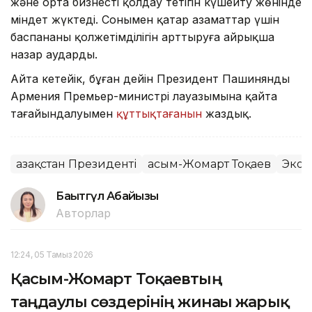
және орта бизнесті қолдау тетігін күшейту жөнінде
міндет жүктеді. Сонымен қатар азаматтар үшін
баспананың қолжетімділігін арттыруға айрықша
назар аударды.
Айта кетейік, бұған дейін Президент Пашинянды
Армения Премьер-министрі лауазымына қайта
тағайындалуымен
құттықтағанын
жаздық.
Қазақстан Президенті
Қасым-Жомарт Тоқаев
Экон
Бақытгүл Абайқызы
Авторлар
12:24, 05 Тамыз 2026
Қасым-Жомарт Тоқаевтың
таңдаулы сөздерінің жинағы жарық