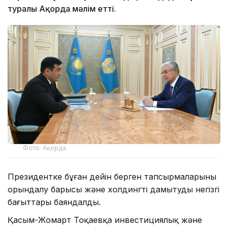
туралы Ақорда мәлім етті.
Фото: Ақорда
Президентке бұған дейін берген тапсырмаларының
орындалу барысы және холдингті дамытудың негізгі
бағыттары баяндалды.
Қасым-Жомарт Тоқаевқа инвестициялық және