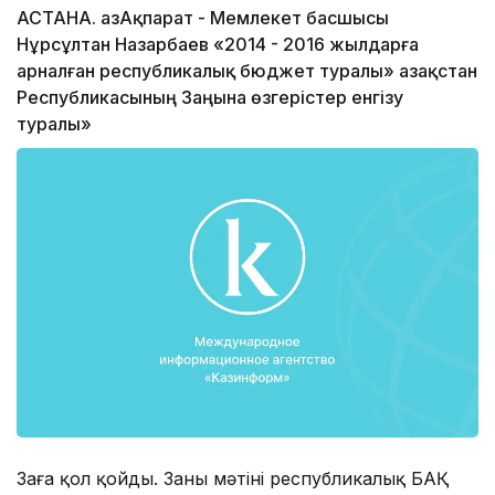
АСТАНА. ҚазАқпарат - Мемлекет басшысы
Нұрсұлтан Назарбаев «2014 - 2016 жылдарға
арналған республикалық бюджет туралы» Қазақстан
Республикасының Заңына өзгерістер енгізу
туралы»
Заңға қол қойды. Заңның мәтіні республикалық БАҚ