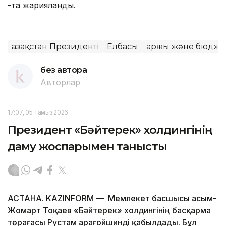
-та жарияланды.
Қазақстан Президенті
Елбасы
Қаржы және бюдже
без автора
Авторлар
17:07, 05 Тамыз 2026
Президент «Бәйтерек» холдингінің
даму жоспарымен танысты
АСТАНА. KAZINFORM — Мемлекет басшысы Қасым-
Жомарт Тоқаев «Бәйтерек» холдингінің басқарма
төрағасы Рустам Қарағойшинді қабылдады. Бұл