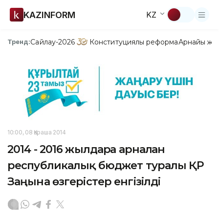
KAZINFORM
KZ
Сайлау-2026
Конституциялық реформа
Арнайы жо
Тренд:
10:00, 08 Қараша 2014
2014 - 2016 жылдарға арналған
республикалық бюджет туралы ҚР
Заңына өзгерістер енгізілді