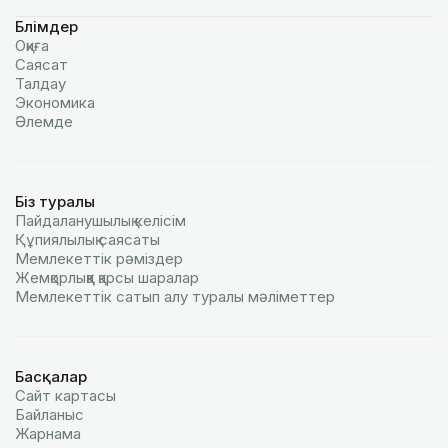
Бөлімдер
Оқиға
Саясат
Талдау
Экономика
Әлемде
Біз туралы
Пайдаланушылық келiciм
Құпиялылық саясаты
Мемлекеттік рәміздер
Жемқорлыққа қарсы шаралар
Мемлекеттік сатып алу туралы мәлiметтер
Басқалар
Сайт картасы
Байланыс
Жарнама