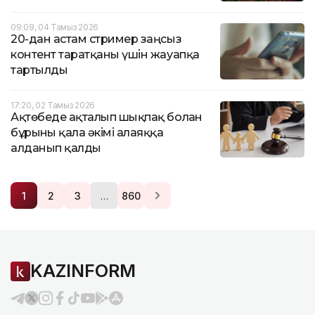
09:09, 04 Тамыз 2026
20-дан астам стример заңсыз
контент таратқаны үшін жауапқа
тартылды
17:20, 02 Тамыз 2026
Ақтөбеде ақталып шықпақ болған
бұрынғы қала әкімі алаяққа
алданып қалды
…
1
2
3
860
KAZINFORM