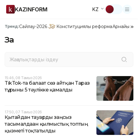
KAZINFORM
KZ
Сайлау-2026
Конституциялық реформа
Арнайы жо
Тренд:
Заң
15:46, 08 Тамыз 2026
TikTok-та балағат сөз айтқан Тараз
тұрғыны 5 тәулікке қамалды
17:50, 07 Тамыз 2026
Қытайдан тауарды заңсыз
тасымалдаған қылмыстық топтың
қызметі тоқтатылды