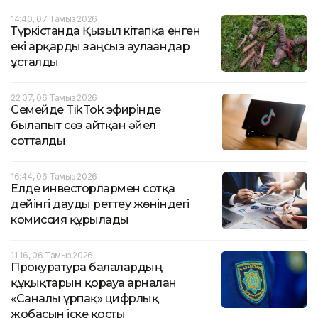
14:40, 07 Тамыз 2026
Түркістанда Қызыл кітапқа енген
екі арқарды заңсыз аулағандар
ұсталды
22:07, 06 Тамыз 2026
Семейде TikTok эфирінде
былапыт сөз айтқан әйел
сотталды
16:44, 06 Тамыз 2026
Елде инвесторлармен сотқа
дейінгі дауды реттеу жөніндегі
комиссия құрылады
11:16, 06 Тамыз 2026
Прокуратура балалардың
құқықтарын қорғауға арналған
«Саналы ұрпақ» цифрлық
жобасын іске қосты