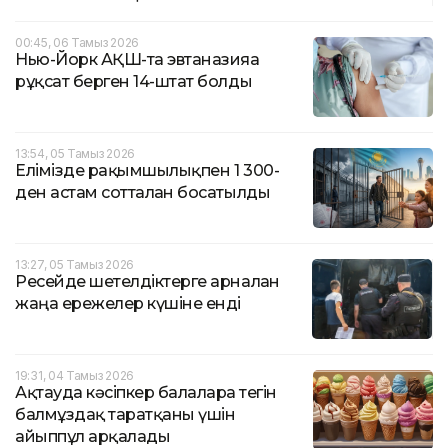
00:45, 06 Тамыз 2026
Нью-Йорк АҚШ-та эвтаназияға
рұқсат берген 14-штат болды
13:54, 05 Тамыз 2026
Елімізде рақымшылықпен 1 300-
ден астам сотталған босатылды
13:27, 05 Тамыз 2026
Ресейде шетелдіктерге арналған
жаңа ережелер күшіне енді
19:31, 04 Тамыз 2026
Ақтауда кәсіпкер балаларға тегін
балмұздақ таратқаны үшін
айыппұл арқалады