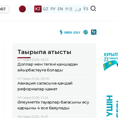
KZ
QZ
РУ
EN
中文
ق ز
ЎЗ
ORT
Тақырыпқа қатысты
07 тамыз 2026, 08:51
Доллар мен теңгені қаншадан
айырбастауға болады
07 тамыз 2026, 08:00
Авиация саласына қандай
реформалар қажет
06 тамыз 2026, 21:24
Әлеуметтік тауарлар бағасының өсу
қарқыны 4 есе баяулады
06 тамыз 2026, 19:41