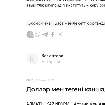
азық-түлiк қауiпсiздiгi институтын құру бо
Экономика
Басқа мемлекеттік органд
без автора
Авторлар
08:51, 07 Тамыз 2026
Доллар мен теңгені қанш
АЛМАТЫ. KAZINFORM – Астана мен А