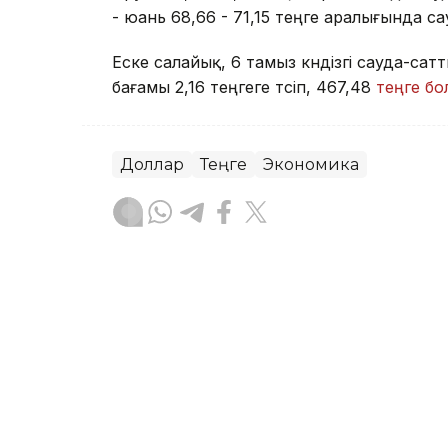
- юань 68,66 - 71,15 теңге аралығында с
Еске салайық, 6 тамыз күндізгі сауда-
бағамы 2,16 теңгеге түсіп, 467,48
теңге б
Доллар
Теңге
Экономика
Досбол Атажан
Авторлар
08:00, 07 Тамыз 2026
Авиация саласына қанда