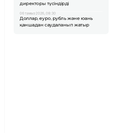
директоры түсіндірді
06 тамыз 2026, 08:30
Доллар, еуро, рубль және юань
қаншадан саудаланып жатыр