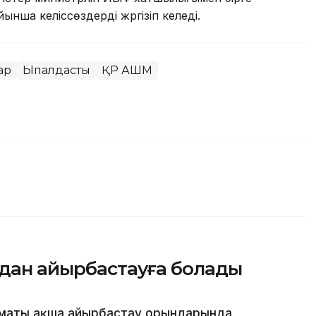
йынша келiссөздердi жүргiзiп келедi.
ар
Ықпалдастық
ҚР АШМ
адан айырбастауға болады
лматы ақша айырбастау орындарында