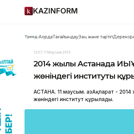
KAZINFORM
Ақорда
Тағайындау
Заң және тәртіп
Дерекқор
Тренд:
12:07, 11 Маусым 2013
2014 жылы Астанада ИЫҰ-н
жөнiндегi институты құ
АСТАНА. 11 маусым. ҚазАқпарат - 2014
жөнiндегi институт құрылады.