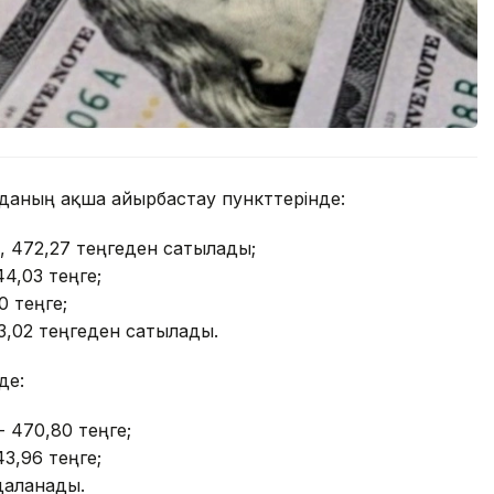
орданың ақша айырбастау пункттерінде:
, 472,27 теңгеден сатылады;
44,03 теңге;
0 теңге;
3,02 теңгеден сатылады.
де:
- 470,80 теңге;
43,96 теңге;
удаланады.