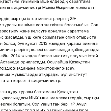
ақтастығы Ұйымына мүше елдердiң сараптама
ы вице-министрi Мүсiлiм Өмiрияев мәлiм еттi.
дiң сыртқы iстер министрлерiнiң 39-
у туралы шешiмге қол жеткiзген болатынбыз. Сол
растыру және келiсуге арналған сараптама
 жасалды. Үш күнге созылатын бүгiнгi отырыста
iн болса, бұл құжат 2013 жылдың қараша айында
министрлерiнiң келесi сессиясында қабылданады.
ейiн, 2014 жылдан бастап институт жұмыс iстей
 Астанада орналасады. Осылайша Қазақстан
iпсiздiк жағдайына мониторинг жасау,
ынша жұмыстарды атқарады. Бұл институт
п атап көрсеттi вице-министр.
жүйесiн құру туралы бастаманы Қазақстан
а қаласындағы ИЫҰ мүше-мемлекеттердiң сыртқы
терген болатын. Сол уақыттан берi ҚР Ауыл
iстер министрлiгi ИЫҰ хатшылығымен бiрге