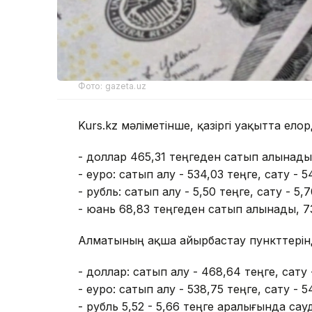
Фото: gazeta.uz
Kurs.kz мәліметінше, қазіргі уақытта ел
- доллар 465,31 теңгеден сатып алынады
- еуро: сатып алу - 534,03 теңге, сату - 5
- рубль: сатып алу - 5,50 теңге, сату - 5,7
- юань 68,83 теңгеден сатып алынады, 7
Алматының ақша айырбастау пункттерін
- доллар: сатып алу - 468,64 теңге, сату 
- еуро: сатып алу - 538,75 теңге, сату - 5
- рубль 5,52 - 5,66 теңге аралығында са