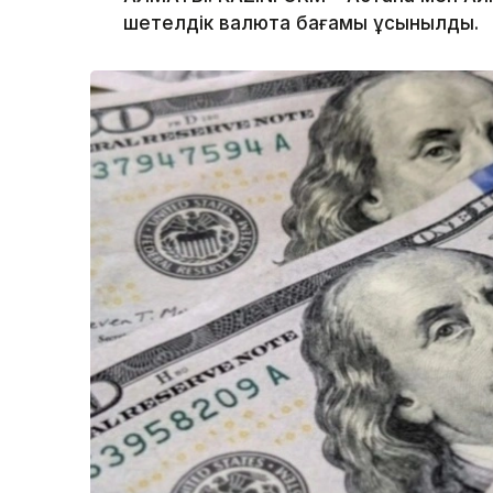
шетелдік валюта бағамы ұсынылды.