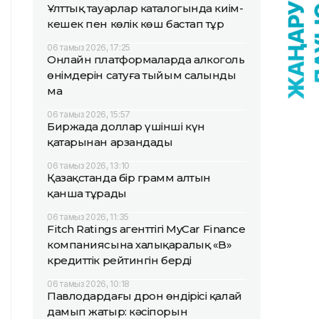
Ұлттық тауарлар каталогында киім-
кешек пен көлік көш бастап тұр
06 тамыз 2026, 17:25
Онлайн платформаларда алкоголь
өнімдерін сатуға тыйым салынды
ма
06 тамыз 2026, 15:57
Биржада доллар үшінші күн
қатарынан арзандады
06 тамыз 2026, 13:10
Қазақстанда бір грамм алтын
қанша тұрады
06 тамыз 2026, 11:35
Fitch Ratings агенттігі MyCar Finance
компаниясына халықаралық «B»
кредиттік рейтингін берді
06 тамыз 2026, 10:18
Павлодардағы дрон өндірісі қалай
дамып жатыр: кәсіпорын