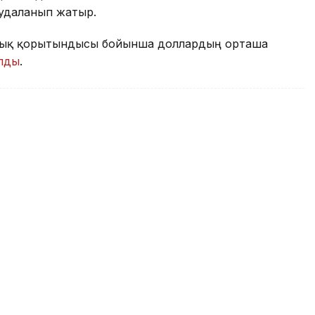
аудаланып жатыр.
саттық қорытындысы бойынша доллардың орташа
олды
.
й реформалар қажет