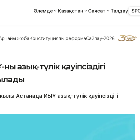
Әлемде
Қазақстан
Саясат
Талдау
SP
Арнайы жоба
Конституциялық реформа
Сайлау-2026
ың азық-түлiк қауiпсiздiгi
рылады
 жылы Астанада ИЫҰ азық-түлiк қауiпсiздiгi