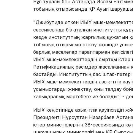
Бұл туралы бүгiн Астанада Ислам Ынтым
тобының отырысында ҚР Ауыл шаруашылығ
"Джибутиде өткен ИЫҰ мүше-мемлекеттер
сессиясында бiз аталған институтты құр
кезде институттың жарғылық құжатын қа
тобының отырысын өткiзу жөнiнде ұсыныс
барлық мәселелер тараптармен келiсiлет
ИЫҰ мүше-мемлекеттердiң сыртқы iстер 
Ратификациялық рәсiмдер жасалғаннан к
бастайды. Институттың бас штаб-пәтерi
ИЫҰ мүше-мемлекеттердiң азық-түлiк қау
ұсыныстарды жинақтау, оны талдау бой
халықаралық мәртебеге ие болады", - де
ИЫҰ кеңiстiгiнде азық-түлiк қауiпсiздiгi 
Президентi Нұрсұлтан Назарбаев Астан
iстер министрлерiнiң 38-сессиясында кө
шаруашылық министрлiгi мен ҚР Сыртқы 