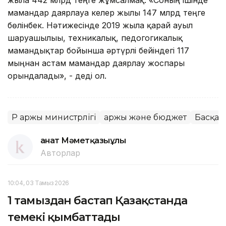
мамандар даярлауға келер жылы 147 млрд теңге
бөлінбек. Нәтижесінде 2019 жылға қарай ауыл
шаруашылығы, техникалық, педогогикалық
мамандықтар бойынша әртүрлі бейіндегі 117
мыңнан астам мамандар даярлау жоспары
орындалады», - деді ол.
ҚР Қаржы министрлігі
Қаржы және бюджет
Басқа 
Қанат Мәметқазыұлы
Авторлар
10:04, 03 Тамыз 2026
1 тамыздан бастап Қазақстанда
темекі қымбаттады