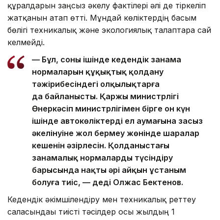
құралдарын заңсыз әкелу фактілері әлі де тіркеліп
жатқанын атап өтті. Мұндай көліктердің басым
бөлігі техникалық және экологиялық талаптарға сай
келмейді.
— Бұл, соның ішінде кедендік заңнама
нормаларын құқықтық қолдану
тәжірибесіндегі олқылықтарға
да байланысты. Қаржы министрлігі
Өнеркәсіп министрлігімен бірге он күн
ішінде автокөліктердің ел аумағына заңсыз
әкелінуіне жол бермеу жөнінде шаралар
кешенін әзірлесін. Қолданыстағы
заңнамалық нормаларды түсіндіру
барысында нақты әрі айқын ұстаным
болуға тиіс, — деді Олжас Бектенов.
Кедендік әкімшілендіру мен техникалық реттеу
саласындағы тиісті тәсілдер осы жылдың 1