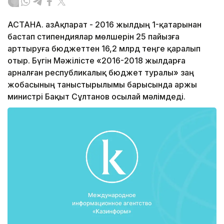
АСТАНА. ҚазАқпарат - 2016 жылдың 1-қатарынан
бастап стипендиялар мөлшерін 25 пайызға
арттыруға бюджеттен 16,2 млрд теңге қаралып
отыр. Бүгін Мәжілісте «2016-2018 жылдарға
арналған республикалық бюджет туралы» заң
жобасының таныстырылымы барысында Қаржы
министрі Бақыт Сұлтанов осылай мәлімдеді.