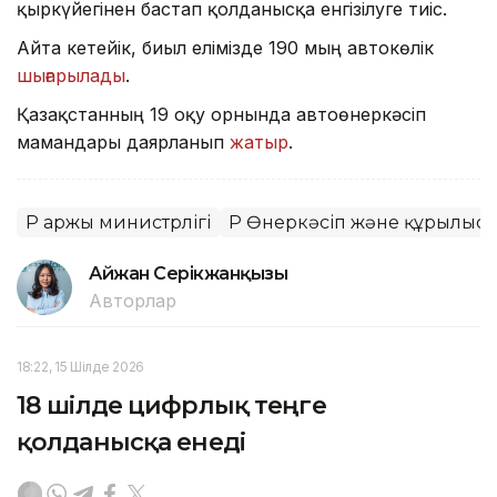
қыркүйегінен бастап қолданысқа енгізілуге тиіс.
Айта кетейік, биыл елімізде 190 мың автокөлік
шығарылады
.
Қазақстанның 19 оқу орнында автоөнеркәсіп
мамандары даярланып
жатыр
.
ҚР Қаржы министрлігі
ҚР Өнеркәсіп және құрылыс 
Айжан Серікжанқызы
Авторлар
18:22, 15 Шілде 2026
18 шілде цифрлық теңге
қолданысқа енеді