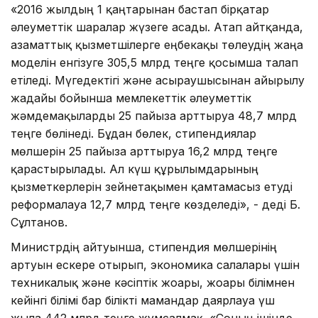
«2016 жылдың 1 қаңтарынан бастап бірқатар
әлеуметтік шаралар жүзеге асады. Атап айтқанда,
азаматтық қызметшілерге еңбекақы төлеудің жаңа
моделін енгізуге 305,5 млрд теңге қосымша талап
етіледі. Мүгедектігі және асыраушысынан айырылу
жағдайы бойынша мемлекеттік әлеуметтік
жәмдемақыларды 25 пайызға арттыруға 48,7 млрд
теңге бөлінеді. Бұдан бөлек, стипендиялар
мөлшерін 25 пайызға арттыруға 16,2 млрд теңге
қарастырылады. Ал күш құрылымдарының
қызметкерлерін зейнетақымен қамтамасыз етуді
реформалауға 12,7 млрд теңге көзделеді», - деді Б.
Сұлтанов.
Министрдің айтуынша, стипендия мөлшерінің
артуын ескере отырып, экономика салалары үшін
техникалық және кәсіптік жоғары, жоғары білімнен
кейінгі білімі бар білікті мамандар даярлауға үш
жылға 442 млрд теңге жұмсалмақ. «Соның ішінде