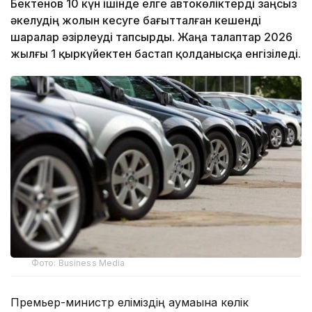
Бектенов 10 күн ішінде елге автокөліктерді заңсыз
әкелудің жолын кесуге бағытталған кешенді
шаралар әзірлеуді тапсырды. Жаңа талаптар 2026
жылғы 1 қыркүйектен бастап қолданысқа енгізіледі.
Фото: Business Media
Премьер-министр еліміздің аумағына көлік