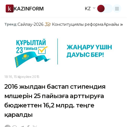
KAZINFORM
KZ
Сайлау-2026
Конституциялық реформа
Арнайы жо
Тренд:
18:16, 15 Қыркүйек 2015
2016 жылдан бастап стипендия
мөлшерін 25 пайызға арттыруға
бюджеттен 16,2 млрд. теңге
қаралды