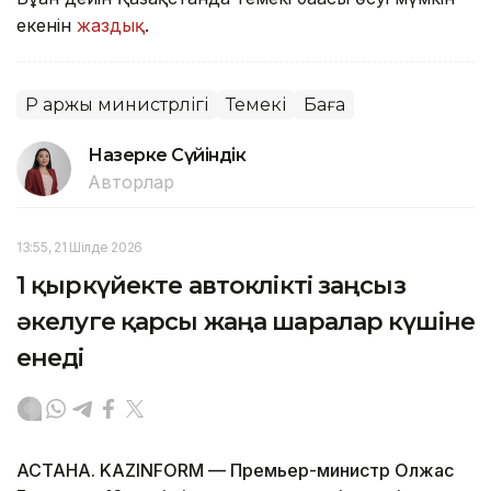
екенін
жаздық
.
ҚР Қаржы министрлігі
Темекі
Баға
Назерке Сүйіндік
Авторлар
13:55, 21 Шілде 2026
1 қыркүйекте автокөлікті заңсыз
әкелуге қарсы жаңа шаралар күшіне
енеді
АСТАНА. KAZINFORM — Премьер-министр Олжас