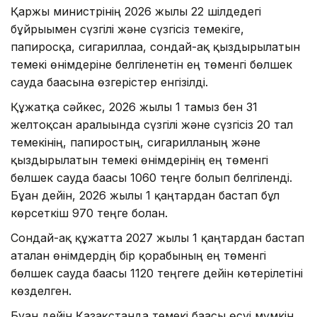
Қаржы министрінің 2026 жылғы 22 шілдедегі
бұйрығымен сүзгілі және сүзгісіз темекіге,
папиросқа, сигариллаға, сондай-ақ қыздырылатын
темекі өнімдеріне белгіленетін ең төменгі бөлшек
сауда бағасына өзгерістер енгізілді.
Құжатқа сәйкес, 2026 жылғы 1 тамыз бен 31
желтоқсан аралығында сүзгілі және сүзгісіз 20 тал
темекінің, папиростың, сигарилланың және
қыздырылатын темекі өнімдерінің ең төменгі
бөлшек сауда бағасы 1060 теңге болып белгіленді.
Бұған дейін, 2026 жылғы 1 қаңтардан бастап бұл
көрсеткіш 970 теңге болған.
Сондай-ақ құжатта 2027 жылғы 1 қаңтардан бастап
аталған өнімдердің бір қорабының ең төменгі
бөлшек сауда бағасы 1120 теңгеге дейін көтерілетіні
көзделген.
Бұған дейін Қазақстанда темекі бағасы өсуі мүмкін