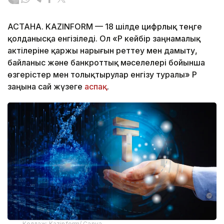
АСТАНА. KAZINFORM — 18 шілде цифрлық теңге
қолданысқа енгізіледі. Ол «ҚР кейбір заңнамалық
актілеріне қаржы нарығын реттеу мен дамыту,
байланыс және банкроттық мәселелері бойынша
өзгерістер мен толықтырулар енгізу туралы» ҚР
заңына сай жүзеге
аспақ
.
Коллаж: Kazinform/ Canva