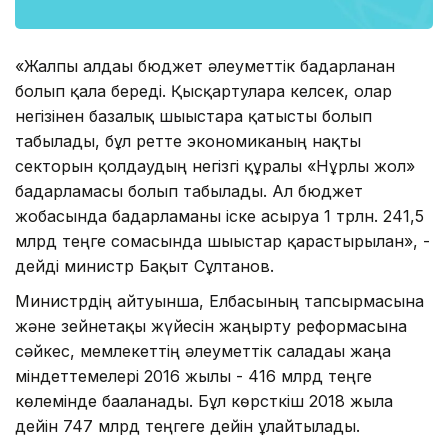
«Жалпы алдағы бюджет әлеуметтік бағдарланған
болып қала береді. Қысқартуларға келсек, олар
негізінен базалық шығыстарға қатысты болып
табылады, бұл ретте экономиканың нақты
секторын қолдаудың негізгі құралы «Нұрлы жол»
бағдарламасы болып табылады. Ал бюджет
жобасында бағдарламаны іске асыруға 1 трлн. 241,5
млрд теңге сомасында шығыстар қарастырылған», -
дейді министр Бақыт Сұлтанов.
Министрдің айтуынша, Елбасының тапсырмасына
және зейнетақы жүйесін жаңғырту реформасына
сәйкес, мемлекеттің әлеуметтік саладағы жаңа
міндеттемелері 2016 жылы - 416 млрд теңге
көлемінде бағаланады. Бұл көрсткіш 2018 жылға
дейін 747 млрд теңгеге дейін ұлғайтылады.