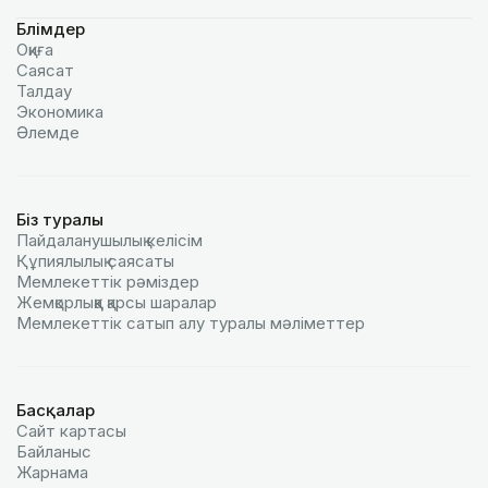
Бөлімдер
Оқиға
Саясат
Талдау
Экономика
Әлемде
Біз туралы
Пайдаланушылық келiciм
Құпиялылық саясаты
Мемлекеттік рәміздер
Жемқорлыққа қарсы шаралар
Мемлекеттік сатып алу туралы мәлiметтер
Басқалар
Сайт картасы
Байланыс
Жарнама