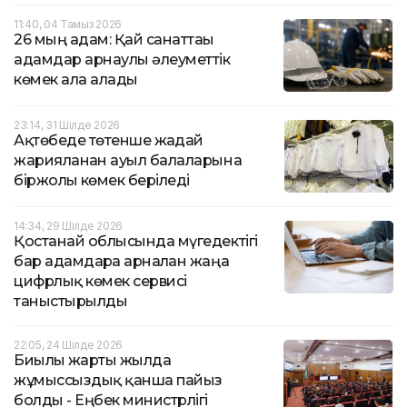
11:40, 04 Тамыз 2026
26 мың адам: Қай санаттағы
адамдар арнаулы әлеуметтік
көмек ала алады
23:14, 31 Шілде 2026
Ақтөбеде төтенше жағдай
жарияланған ауыл балаларына
біржолғы көмек беріледі
14:34, 29 Шілде 2026
Қостанай облысында мүгедектігі
бар адамдарға арналған жаңа
цифрлық көмек сервисі
таныстырылды
22:05, 24 Шілде 2026
Биылғы жарты жылда
жұмыссыздық қанша пайыз
болды - Еңбек министрлігі