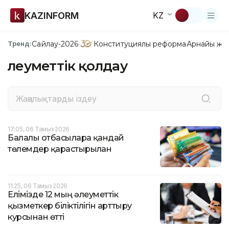
KAZINFORM
KZ
Сайлау-2026
Конституциялық реформа
Арнайы жо
Тренд:
Әлеуметтік қолдау
17:05, 06 Тамыз 2026
Балалы отбасыларға қандай
төлемдер қарастырылған
11:25, 06 Тамыз 2026
Елімізде 12 мың әлеуметтік
қызметкер біліктілігін арттыру
курсынан өтті