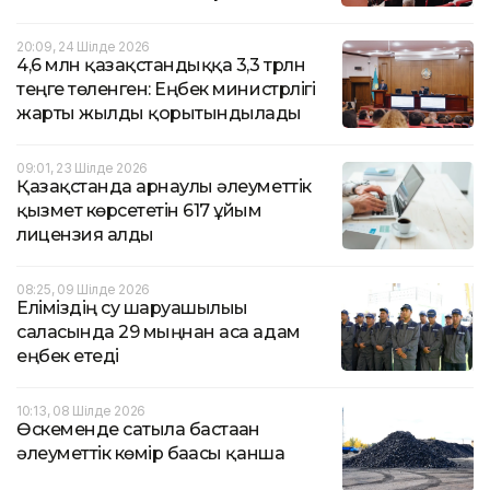
20:09, 24 Шілде 2026
4,6 млн қазақстандыққа 3,3 трлн
теңге төленген: Еңбек министрлігі
жарты жылды қорытындылады
09:01, 23 Шілде 2026
Қазақстанда арнаулы әлеуметтік
қызмет көрсететін 617 ұйым
лицензия алды
08:25, 09 Шілде 2026
Еліміздің су шаруашылығы
саласында 29 мыңнан аса адам
еңбек етеді
10:13, 08 Шілде 2026
Өскеменде сатыла бастаған
әлеуметтік көмір бағасы қанша