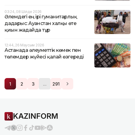
03:24, 08 Шілде 2026
Әлемдегі ең ірі гуманитарлық
дағдарыс: Ауғанстан халқы өте
қиын жағдайда тұр
12:44, 26 Маусым 2026
Астанада әлеуметтік көмек пен
төлемдер жүйесі қалай өзгереді
…
1
2
3
291
KAZINFORM