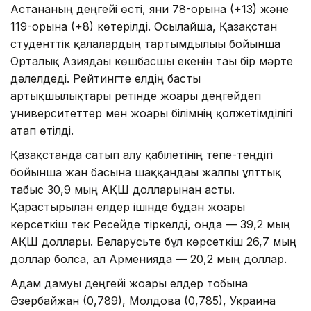
Астананың деңгейі өсті, яғни 78-орынға (+13) және
119-орынға (+8) көтерілді. Осылайша, Қазақстан
студенттік қалалардың тартымдылығы бойынша
Орталық Азиядағы көшбасшы екенін тағы бір мәрте
дәлелдеді. Рейтингте елдің басты
артықшылықтары ретінде жоғары деңгейдегі
университеттер мен жоғары білімнің қолжетімділігі
атап өтілді.
Қазақстанда сатып алу қабілетінің тепе-теңдігі
бойынша жан басына шаққандағы жалпы ұлттық
табыс 30,9 мың АҚШ долларынан асты.
Қарастырылған елдер ішінде бұдан жоғары
көрсеткіш тек Ресейде тіркелді, онда — 39,2 мың
АҚШ доллары. Беларусьте бұл көрсеткіш 26,7 мың
доллар болса, ал Арменияда — 20,2 мың доллар.
Адам дамуы деңгейі жоғары елдер тобына
Әзербайжан (0,789), Молдова (0,785), Украина