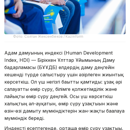
Фото: Солтан Жексенбеков / Kazinform
Адам дамуының индексі (Human Development
Index, HDI) — Біріккен Ұлттар Ұйымының Даму
бағдарламасы (БҰҰДБ) елдердің даму деңгейін
кешенді түрде салыстыру үшін әзірлеген жиынтық
көрсеткіш. Ол үш негізгі бағытты қамтиды: ұзақ әрі
салауатты өмір сүру, білімге қолжетімділік және
лайықты өмір сүру деңгейі. Осы үш көрсеткіш
халықтың әл-ауқатын, өмір сүру ұзақтығын және
өзін-өзі дамыту мүмкіндіктерін жан-жақты бағалауға
мүмкіндік береді.
Индексті есептегенде, орташа өмір сүру ұзақтығы,