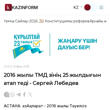
KAZINFORM
KZ
Сайлау-2026
Конституциялық реформа
Арнайы жо
Тренд:
23:03, 15 Қазан 2015
2016 жылы ТМД өзінің 25 жылдығын
атап өтеді - Сергей Лебедев
АСТАНА. ҚазАқпарат - 2016 жылы Тәуелсіз