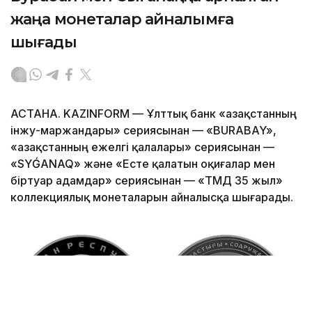
жаңа монеталар айналымға
шығады
АСТАНА. KAZINFORM — Ұлттық банк «Қазақстанның
інжу-маржандары» сериясынан — «BURABAY»,
«Қазақстанның ежелгі қалалары» сериясынан —
«SYǴANAQ» және «Есте қалатын оқиғалар мен
біртуар адамдар» сериясынан — «ТМД 35 жыл»
коллекциялық монеталарын айналысқа шығарады.