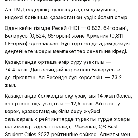
Ал ТМД елдерінің арасында адам дамуының
индексі бойынша Қазақстан ең үздік болып отыр.
Одан кейін тізімде Ресей (HDI — 0,832, 64-орын),
Беларусь (0,824, 65-орын) және Армения (0,811,
69-орын) орналасқан. Бұл төрт ел де адам дамуы
деңгейі өте жоғары мемлекеттер санатына кіреді.
Қазақстанда орташа өмір сүру ұзақтығы —
74,4 жыл. Дәл осындай көрсеткіш Беларусьте
де тіркелген. Ал Ресейде бұл көрсеткіш — 73,2
жыл.
Қазақстанда болжалды оқу ұзақтығы 14 жыл болса,
ал орташа оқу ұзақтығы — 12,5 жыл. Айта кету
керек, қазақстандық білім беру жүйесі
халықаралық рейтингтерде тұрақты түрде жоғары
нәтижелер көрсетіп келеді. Мәселен, QS Best
Student Cities 2027 рейтингіне сәйкес, Алматы мен