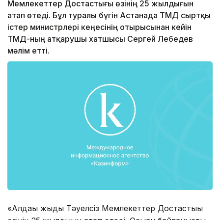
Мемлекеттер Достастығы өзінің 25 жылдығын
атап өтеді. Бұл туралы бүгін Астанада ТМД сыртқы
істер министрлері кеңесінің отырысынан кейін
ТМД-ның атқарушы хатшысы Сергей Лебедев
мәлім етті.
«Алдағы жыды Тәуелсіз Мемлекеттер Достастығы