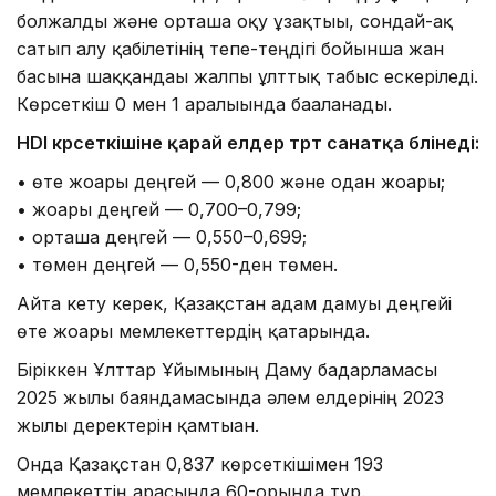
болжалды және орташа оқу ұзақтығы, сондай-ақ
сатып алу қабілетінің тепе-теңдігі бойынша жан
басына шаққандағы жалпы ұлттық табыс ескеріледі.
Көрсеткіш 0 мен 1 аралығында бағаланады.
HDI көрсеткішіне қарай елдер төрт санатқа бөлінеді:
• өте жоғары деңгей — 0,800 және одан жоғары;
• жоғары деңгей — 0,700–0,799;
• орташа деңгей — 0,550–0,699;
• төмен деңгей — 0,550-ден төмен.
Айта кету керек, Қазақстан адам дамуы деңгейі
өте жоғары мемлекеттердің қатарында.
Біріккен Ұлттар Ұйымының Даму бағдарламасы
2025 жылғы баяндамасында әлем елдерінің 2023
жылғы деректерін қамтыған.
Онда Қазақстан 0,837 көрсеткішімен 193
мемлекеттің арасында 60-орында тұр.