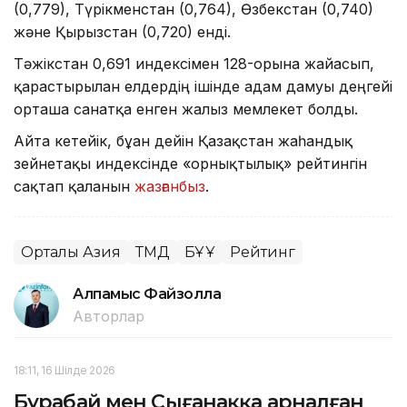
(0,779), Түрікменстан (0,764), Өзбекстан (0,740)
және Қырғызстан (0,720) енді.
Тәжікстан 0,691 индексімен 128-орынға жайғасып,
қарастырылған елдердің ішінде адам дамуы деңгейі
орташа санатқа енген жалғыз мемлекет болды.
Айта кетейік, бұған дейін Қазақстан жаһандық
зейнетақы индексінде «орнықтылық» рейтингін
сақтап қалғанын
жазғанбыз
.
Орталық Азия
ТМД
БҰҰ
Рейтинг
Алпамыс Файзолла
Авторлар
18:11, 16 Шілде 2026
Бурабай мен Сығанаққа арналған