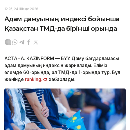
12:25, 24 Шілде 2026
Адам дамуының индексі бойынша
Қазақстан ТМД-да бірінші орында
АСТАНА. KAZINFORM — БҰҰ Даму бағдарламасы
адам дамуының индексін жариялады. Еліміз
әлемде 60-орында, ал ТМД-да 1-орында тұр. Бұл
жөнінде
ranking.kz
хабарлады.