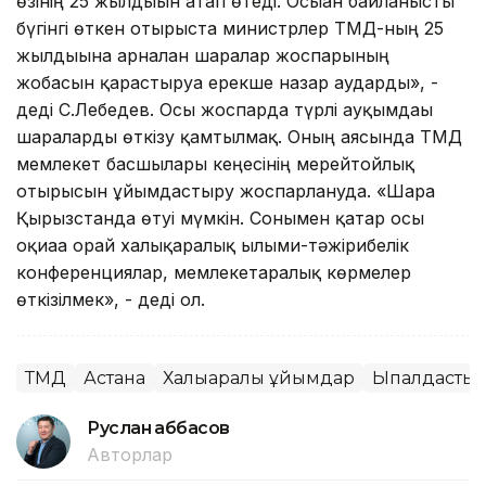
өзінің 25 жылдығын атап өтеді. Осыған байланысты
бүгінгі өткен отырыста министрлер ТМД-ның 25
жылдығына арналған шаралар жоспарының
жобасын қарастыруға ерекше назар аударды», -
деді С.Лебедев. Осы жоспарда түрлі ауқымдағы
шараларды өткізу қамтылмақ. Оның аясында ТМД
мемлекет басшылары кеңесінің мерейтойлық
отырысын ұйымдастыру жоспарлануда. «Шара
Қырғызстанда өтуі мүмкін. Сонымен қатар осы
оқиғаға орай халықаралық ғылыми-тәжірибелік
конференциялар, мемлекетаралық көрмелер
өткізілмек», - деді ол.
ТМД
Астана
Халықаралық ұйымдар
Ықпалдастық
Руслан Ғаббасов
Авторлар