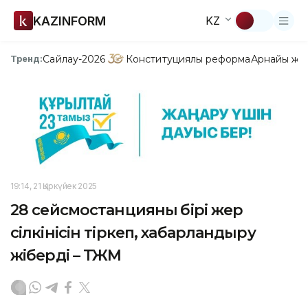
KAZINFORM
KZ
Сайлау-2026
Конституциялық реформа
Арнайы жо
Тренд:
19:14, 21 Қыркүйек 2025
28 сейсмостанцияның бірі жер
сілкінісін тіркеп, хабарландыру
жіберді – ТЖМ