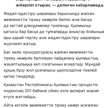
жіберіліп отырған, — делінген хабарламада.
Жедел-іздестіру шаралары барысында жалған
мемлекеттік тіркеу нөмірлік белгісі және басқа
да заттай дәлелдемелер тәркіленді. Қылмысқа
қатысы бар басқа да тұлғаларды анықтау бойынша
ары қарай тергеу және жедел-іздестіру шаралары
жүргізіліп жатыр.
Бас көлік прокуратурасы жалған мемлекеттік
тіркеу нөмірлік белгілерін пайдалану қылмыстық
жауаптылыққа әкеп соғатынын ескертеді. Мұндай
құқық бұзу жол қозғалысы қауіпсіздігіне тікелей
қатер төндіреді.
Қазақстан Республикасы Қылмыстық-процестік
кодексінің 201-бабына сәйкес өзге ақпарат жария
етуге жатпайды.
Айта кетелік мемлекеттік тіркеу нөмірі жоғалған