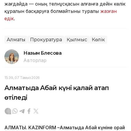
жағдайда — оның телнұсқасын алғанға дейін көлік
құралын басқаруға болмайтыны туралы
жазған
едік
.
Алматы
Прокуратура
Қылмыс
Көлік
Назым Бөлесова
Авторлар
15:39, 07 Тамыз 2026
Алматыда Абай күні қалай атап
өтіледі
АЛМАТЫ. KAZINFORM –Алматыда Абай күніне орай