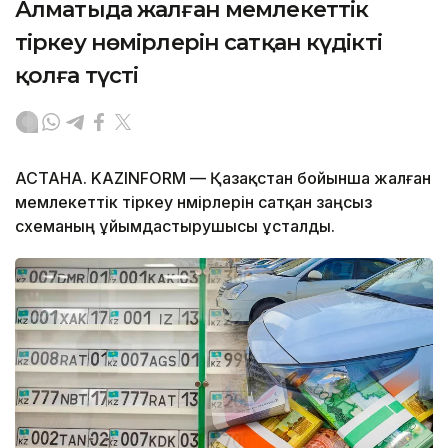
Алматыда жалған мемлекеттік
тіркеу нөмірлерін сатқан күдікті
қолға түсті
АСТАНА. KAZINFORM — Қазақстан бойынша жалған
мемлекеттік тіркеу нөмірлерін сатқан заңсыз
схеманың ұйымдастырушысы ұсталды.