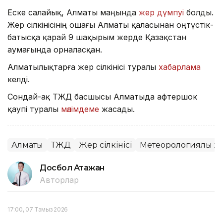
Еске салайық, Алматы маңында
жер дүмпуі
болды.
Жер сілкінісінің ошағы Алматы қаласынан оңтүстік-
батысқа қарай 9 шақырым жерде Қазақстан
аумағында орналасқан.
Алматылықтарға жер сілкінісі туралы
хабарлама
келді.
Сондай-ақ ТЖД басшысы Алматыда афтершок
қаупі туралы
мәлімдеме
жасады.
Алматы
ТЖД
Жер сілкінісі
Метеорологиялық ж
Досбол Атажан
Авторлар
17:00, 07 Тамыз 2026