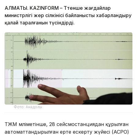
АЛМАТЫ. KAZINFORM – Төтенше жағдайлар
министрлігі жер сілкінісі байланысты хабарландыру
қалай таралғанын түсіндірді.
Фото: Анадолы
ТЖМ мәліметінше, 28 сейсмостанциядан құрылған
автоматтандырылған ерте ескерту жүйесі (АСРО)