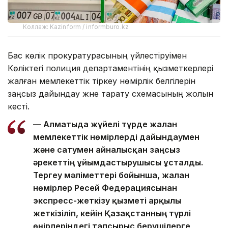
Коллаж: Kazinform / informburo.kz
Бас көлік прокуратурасының үйлестіруімен
Көліктегі полиция департаментінің қызметкерлері
жалған мемлекеттік тіркеу нөмірлік белгілерін
заңсыз дайындау және тарату схемасының жолын
кесті.
— Алматыда жүйелі түрде жалған
мемлекеттік нөмірлерді дайындаумен
және сатумен айналысқан заңсыз
әрекеттің ұйымдастырушысы ұсталды.
Тергеу мәліметтері бойынша, жалған
нөмірлер Ресей Федерациясынан
экспресс-жеткізу қызметі арқылы
жеткізіліп, кейін Қазақстанның түрлі
өңірлеріндегі тапсырыс берушілерге