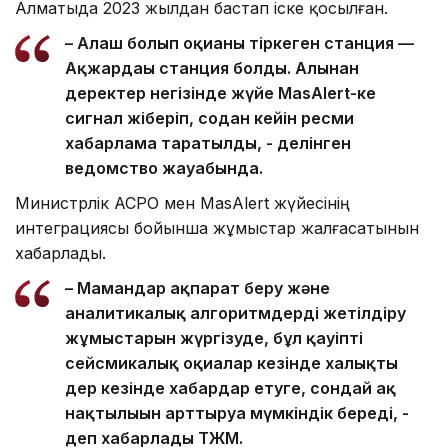
Алматыда 2023 жылдан бастап іске қосылған.
– Алғаш болып оқиғаны тіркеген станция —
Ақжардағы станция болды. Алынған
деректер негізінде жүйе MasAlert-ке
сигнал жіберіп, содан кейін ресми
хабарлама таратылды, - делінген
ведомство жауабында.
Министрлік АСРО мен MasAlert жүйесінің
интеграциясы бойынша жұмыстар жалғасатынын
хабарлады.
– Мамандар ақпарат беру және
аналитикалық алгоритмдерді жетілдіру
жұмыстарын жүргізуде, бұл қауіпті
сейсмикалық оқиғалар кезінде халықты
дер кезінде хабардар етуге, сондай ақ
нақтылығын арттыруға мүмкіндік береді, -
деп хабарлады ТЖМ.