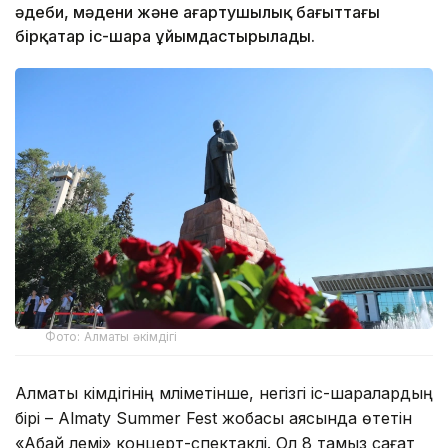
әдеби, мәдени және ағартушылық бағыттағы
бірқатар іс-шара ұйымдастырылады.
Фото: Алматы әкімдігі
Алматы әкімдігінің мәліметінше, негізгі іс-шаралардың
бірі – Almaty Summer Fest жобасы аясында өтетін
«Абай әлемі» концерт-спектаклі. Ол 8 тамыз сағат