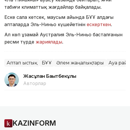
табиғи климаттық жағдайлар байқалады.
Еске сала кетсек, маусым айында БҰҰ алдағы
апталарда Эль-Ниньо күшейетінін
ескерткен
.
Ал көп ұзамай Аустралия Эль-Ниньо басталғанын
ресми түрде
жариялады
.
Аптап ыстық
БҰҰ
Әлем жаңалықтары
Ауа рай
Жасұлан Бақытбекұлы
Авторлар
KAZINFORM