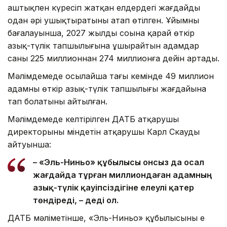
аштықпен күресіп жатқан елдердегі жағдайды
одан әрі ушықтыратыны атап өтілген. Ұйымның
бағалауынша, 2027 жылдың соңына қарай өткір
азық-түлік тапшылығына ұшырайтын адамдар
саны 225 миллионнан 274 миллионға дейін артады.
Мәлімдемеде осылайша тағы кемінде 49 миллион
адамның өткір азық-түлік тапшылығы жағдайына
тап болатыны айтылған.
Мәлімдемеде келтірілген ДАТБ атқарушы
директорының міндетін атқарушы Карл Скаудың
айтуынша:
– «Эль-Ниньо» құбылысы онсыз да осал
жағдайда тұрған миллиондаған адамның
азық-түлік қауіпсіздігіне елеулі қатер
төндіреді, – деді ол.
ДАТБ мәліметінше, «Эль-Ниньо» құбылысының ең