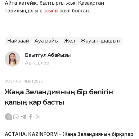
Айта кетейік, былтырғы жыл Қазақстан
тарихындағы ең
жылы
жыл болған.
Найзағай
Ауа райы
Жел
Жауын-шашын
Бақытгүл Абайқызы
Авторлар
05:37, 06 Тамыз 2026
Жаңа Зеландияның бір бөлігін
қалың қар басты
АСТАНА. KAZINFORM – Жаңа Зеландияның бірқатар