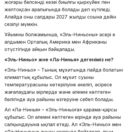
жоғары белсенді кезеңі биылғы қыркүйек пен
желтоқсан аралығында болады деп күтіледі.
Алайда оның салдары 2027 жылдың соңына дейін
сезілуі мүмкін.
Ұйымның болжамынша, «Эль-Ниньоның» әсері ең
алдымен Орталық Америка мен Африканың
оңтүстігінде айқын байқалады.
«Эль-Ниньо» және «Ла-Нинья» дегеніміз не?
«Эль-Ниньо» – Тынық мұхитында пайда болатын
климаттық құбылыс. Ол мұхит суының
температурасының көтерілуіне әкеліп, әсіресе
жағалаудағы өңірлерде және әлемнің көптеген
бөлігінде ауа райының өзгеруіне себеп болады.
Ал «Ла-Нинья» – «Эль-Ниньоға» қарама-қарсы
құбылыс. Ол әлемнің көптеген өңірінде ауа райының
салқындауына ықпал етеді. Ал «Эль-Ниньо» мен
«Ла-Ниньяның» ауысу кезеңінде бейтарап, яғни