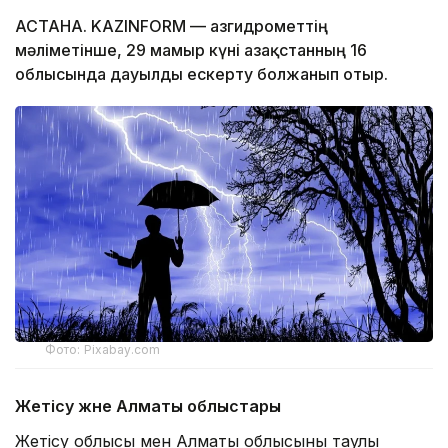
АСТАНА. KAZINFORM — Қазгидрометтің
мәліметінше, 29 мамыр күні Қазақстанның 16
облысында дауылды ескерту болжанып отыр.
Фото: Pixabay.com
Жетісу және Алматы облыстары
Жетісу облысы мен Алматы облысының таулы