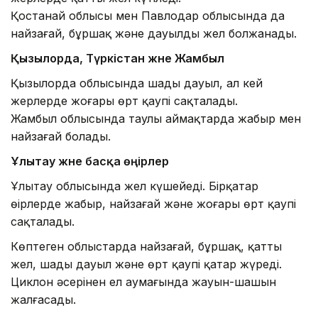
Қостанай облысы мен Павлодар облысында да
найзағай, бұршақ және дауылды жел болжанады.
Қызылорда, Түркістан және Жамбыл
Қызылорда облысында шаңды дауыл, ал кей
жерлерде жоғары өрт қаупі сақталады.
Жамбыл облысында таулы аймақтарда жаңбыр мен
найзағай болады.
Ұлытау және басқа өңірлер
Ұлытау облысында жел күшейеді. Бірқатар
өңірлерде жаңбыр, найзағай және жоғары өрт қаупі
сақталады.
Көптеген облыстарда найзағай, бұршақ, қатты
жел, шаңды дауыл және өрт қаупі қатар жүреді.
Циклон әсерінен ел аумағында жауын-шашын
жалғасады.