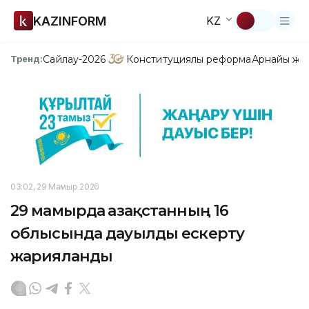
KAZINFORM
KZ
Сайлау-2026
Конституциялық реформа
Арнайы жо
Тренд:
03:02, 29 Мамыр 2026
29 мамырда Қазақстанның 16
облысында дауылды ескерту
жарияланды