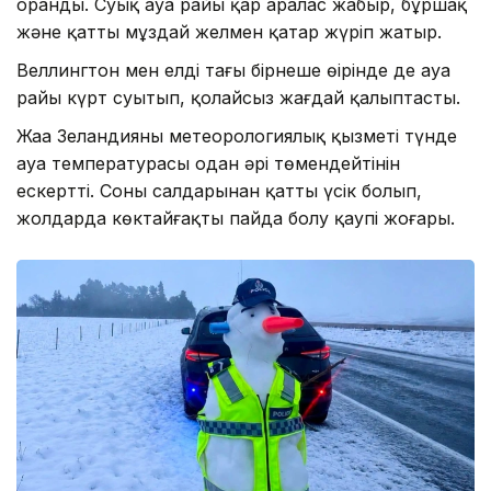
оранды. Суық ауа райы қар аралас жаңбыр, бұршақ
және қатты мұздай желмен қатар жүріп жатыр.
Веллингтон мен елдің тағы бірнеше өңірінде де ауа
райы күрт суытып, қолайсыз жағдай қалыптасты.
Жаңа Зеландияның метеорологиялық қызметі түнде
ауа температурасы одан әрі төмендейтінін
ескертті. Соның салдарынан қатты үсік болып,
жолдарда көктайғақтың пайда болу қаупі жоғары.