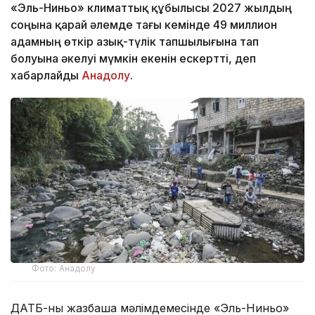
«Эль-Ниньо» климаттық құбылысы 2027 жылдың
соңына қарай әлемде тағы кемінде 49 миллион
адамның өткір азық-түлік тапшылығына тап
болуына әкелуі мүмкін екенін ескертті, деп
хабарлайды
Анадолу
.
Фото: Анадолу
ДАТБ-ның жазбаша мәлімдемесінде «Эль-Ниньо»