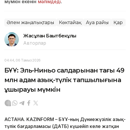
мүмкін екенін
мәлімдеді
.
Әлем жаңалықтары
Көктайғақ
Ауа райы
Қар
Жасұлан Бақытбекұлы
Авторлар
04:44, 06 Тамыз 2026
БҰҰ: Эль-Ниньо салдарынан тағы 49
млн адам азық-түлік тапшылығына
ұшырауы мүмкін
АСТАНА. KAZINFORM – БҰҰ-ның Дүниежүзілік азық-
түлік бағдарламасы (ДАТБ) күшейіп келе жатқан