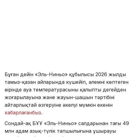
Бұған дейін «Эль-Ниньо» құбылысы 2026 жылдың
тамыз-қазан айларында күшейіп, әлемнің көптеген
өңірінде ауа температурасының қалыпты деңгейден
жоғарылауына және жауын-шашын тәртібінің
айтарлықтай өзгеруіне әкелуі мүмкін екенін
хабарлағанбыз
.
Сондай-ақ БҰҰ «Эль-Ниньо» салдарынан тағы 49
млн адам азық-түлік тапшылығына ұшырауы