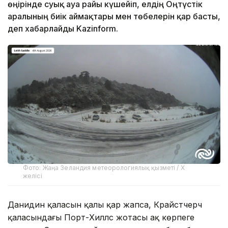
өңірінде суық ауа райы күшейіп, елдің Оңтүстік
аралының биік аймақтары мен төбелерін қар басты,
деп хабарлайды Kazinform.
Фото: Жаңа Зеландия метеорологиялық қызметі / X
желісі
Данидин қаласын қалың қар жапса, Крайстчерч
қаласындағы Порт-Хиллс жотасы ақ көрпеге