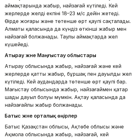
аймақтарында жаңбыр, найзағай күтіледі. Кей
жерлерде желдің екпіні 18–23 м/с дейін жетеді.
Өңірде жоғары және төтенше өрт қаупі сақталады.
Алматы қаласында да күндіз өткінші жаңбыр мен
найзағай болжанады. Таулы аймақтарда жел
күшейеді.
Атырау және Маңғыстау облыстары
Атырау облысында жаңбыр, найзағай және кей
жерлерде қатты жаңбыр, бұршақ пен дауылды жел
күтіледі. Кей аудандарда төтенше өрт қаупі бар.
Маңғыстау облысында жаңбыр, найзағаймен қатар
шаңды дауыл болуы мүмкін. Ақтау қаласында да
найзағайлы жаңбыр болжанады.
Батыс және орталық өңірлер
Батыс Қазақстан облысы, Ақтөбе облысы және
Ақмола облысында жаңбыр, найзағай, кей