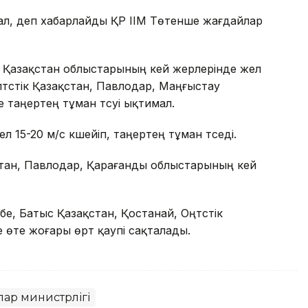
ал, деп хабарлайды ҚР ІІМ Төтенше жағдайлар
к Қазақстан облыстарының кей жерлерінде жел
олтүстік Қазақстан, Павлодар, Маңғыстау
 таңертең тұман түсуі ықтимал.
15-20 м/с күшейіп, таңертең тұман түседі.
қстан, Павлодар, Қарағанды облыстарының кей
, Батыс Қазақстан, Қостанай, Оңтүстік
 өте жоғары өрт қаупі сақталады.
ар министрлігі