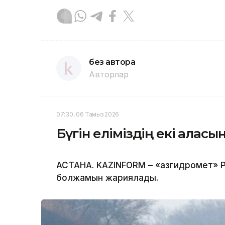
без автора
Авторлар
07:30, 06 Тамыз 2026
Бүгін еліміздің екі қала
АСТАНА. KAZINFORM – «Қазгидромет» Р
болжамын жариялады.