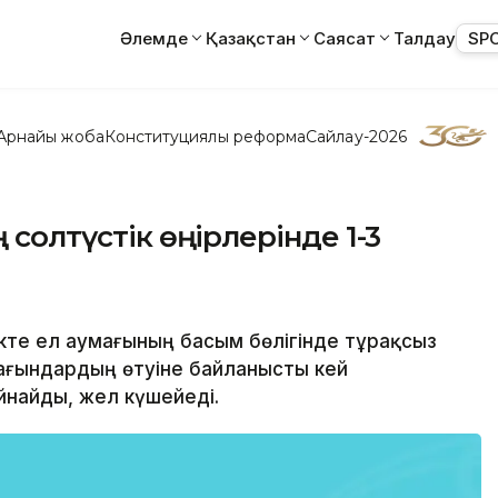
Әлемде
Қазақстан
Саясат
Талдау
SP
Арнайы жоба
Конституциялық реформа
Сайлау-2026
 солтүстік өңірлерінде 1-3
йекте ел аумағының басым бөлігінде тұрақсыз
ағындардың өтуіне байланысты кей
найды, жел күшейеді.