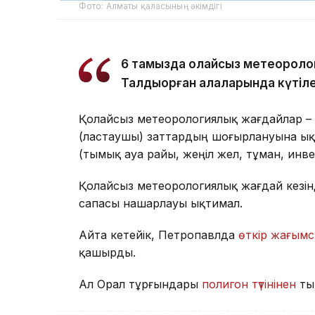
Фото: Алматы қаласының әкімдігі
6 тамызда қолайсыз метеороло
Талдықорған қалаларында күтіле
Қолайсыз метеорологиялық жағдайлар –
(ластаушы) заттардың шоғырлануына ық
(тымық ауа райы, жеңіл жел, тұман, инв
Қолайсыз метеорологиялық жағдай кезін
сапасы нашарлауы ықтимал.
Айта кетейік, Петропавлда
өткір жағымс
қашырды.
Ал Орал тұрғындары
полигон түтінінен
ты