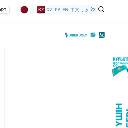
KZ
QZ
РУ
EN
中文
ق ز
ЎЗ
ORT