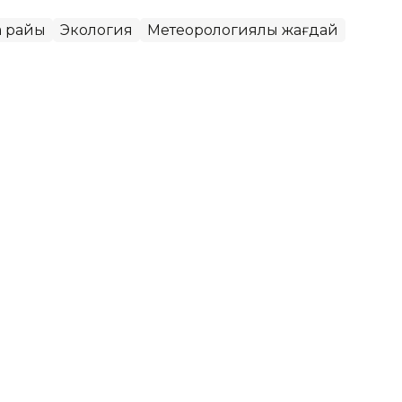
а райы
Экология
Метеорологиялық жағдай
қаласында ауа сапасы
ет
МК еліміздегі ауа сапасына қатысты