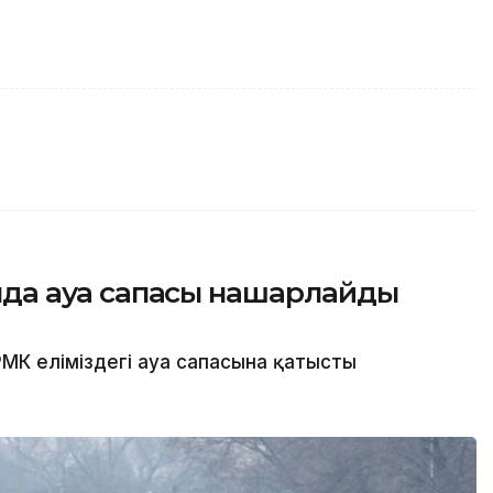
сында ауа сапасы нашарлайды
МК еліміздегі ауа сапасына қатысты