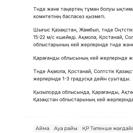
Түнде және таңертең тұман болуы ықтим
комитетінің баспасөз қызметі.
Шығыс Қазақстан, Жамбыл, түнде Оңтүсті
15-22 м/с күшейеді. Ақмола, Қостанай, С
облыстарының кей жерлерінде түнде және
Қарағанды облысының кей жерлерінде жел 
Түнде Ақмола, Қостанай, Солтүстік Қаза
жерлерінде 1-3 градусқа дейін суытады.
Қызылорда облысында, Қарағанды, Ақтөбе
Қазақстан облыстарының кей жерлерінде
Аймақ
Ауа райы
ҚР Төтенше жағдайл