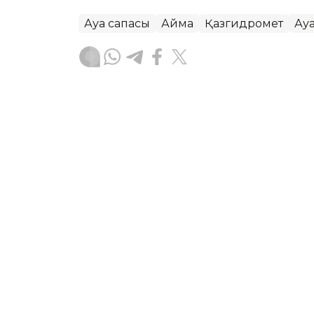
Ауа сапасы
Аймақ
Қазгидромет
Ау
Жасұлан Бақытбекұлы
Авторлар
07:16, 05 Тамыз 2026
Бүгін еліміздің бір ғана 
төмендейді – Қазгидром
АСТАНА. KAZINFORM – «Қазгидромет» Р
болжамын жариялады.