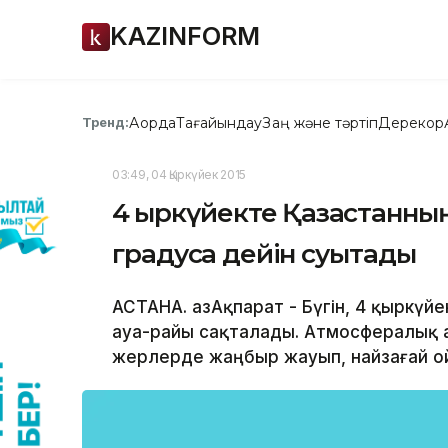
KAZINFORM
Ақорда
Тағайындау
Заң және тәртіп
Дерекқор
Тренд:
03:49, 04 Қыркүйек 2015
4 қыркүйекте Қазақстанның
градусқа дейін суытады
АСТАНА. ҚазАқпарат - Бүгін, 4 қыркү
ауа-райы сақталады. Атмосфералық 
жерлерде жаңбыр жауып, найзағай ой