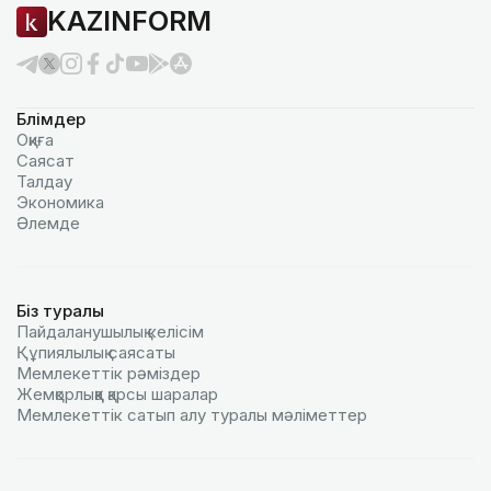
KAZINFORM
Бөлімдер
Оқиға
Саясат
Талдау
Экономика
Әлемде
Біз туралы
Пайдаланушылық келiciм
Құпиялылық саясаты
Мемлекеттік рәміздер
Жемқорлыққа қарсы шаралар
Мемлекеттік сатып алу туралы мәлiметтер