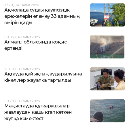
17:28, 04 Тамыз 2026
Ақмолада судағы қауіпсіздік
ережелерін елемеу 33 адамның
өмірін қиды
00:05, 04 Тамыз 2026
Алматы облысында қоқыс
өртенді
20:09, 03 Тамыз 2026
Ақтауда қайықтың аударылуына
кінәлілер жауапқа тартылды
00:28, 03 Тамыз 2026
Маңғыстауда құтқарушылар
жағалаудан қашықтап кеткен
жұпқа көмектесті