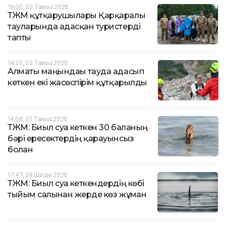
19:00, 02 Тамыз 2026
ТЖМ құтқарушылары Қарқаралы
тауларында адасқан туристерді
тапты
14:20, 02 Тамыз 2026
Алматы маңындағы тауда адасып
кеткен екі жасөспірім құтқарылды
14:06, 01 Тамыз 2026
ТЖМ: Биыл суға кеткен 30 баланың
бәрі ересектердің қарауынсыз
болған
17:47, 28 Шілде 2026
ТЖМ: Биыл суға кеткендердің көбі
тыйым салынған жерде көз жұмған