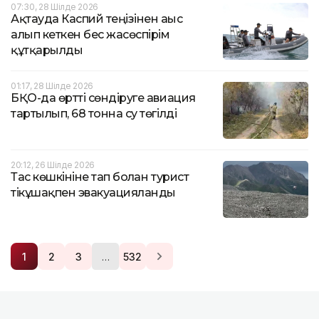
07:30, 28 Шілде 2026
Ақтауда Каспий теңізінен ағыс
алып кеткен бес жасөспірім
құтқарылды
01:17, 28 Шілде 2026
БҚО-да өртті сөндіруге авиация
тартылып, 68 тонна су төгілді
20:12, 26 Шілде 2026
Тас көшкініне тап болған турист
тікұшақпен эвакуацияланды
…
1
2
3
532