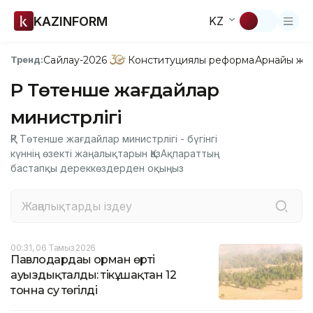
KAZINFORM
KZ
Сайлау-2026
Конституциялық реформа
Арнайы жо
Тренд:
ҚР Төтенше жағдайлар
министрлігі
ҚР Төтенше жағдайлар министрлігі - бүгінгі
күннің өзекті жаңалықтарын ҚазАқпараттың
бастапқы дереккөздерден оқыңыз
00:31, 06 Тамыз 2026
Павлодардағы орман өрті
ауыздықталды: тікұшақтан 12
тонна су төгілді