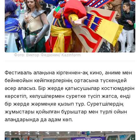
Фото: Виктор Федюнин/ Kazinform
Фестиваль алаңына кіргеннен-ақ кино, аниме мен
бейнеойын кейіпкерлерінің ортасына түскендей
әсер аласыз. Бір жерде қатысушылар костюмдерін
көрсетіп, келушілермен суретке түсіп жатса, енді
бір жерде жәрмеңке қызып тұр. Суретшілердің
жұмыстары қойылған бұрыштар мен түрлі ойын
алаңдарында да адам көп.