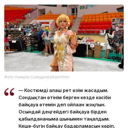
Фото: Назерке Сүйіндікова/Kazinform
— Костюмді алғаш рет өзім жасадым.
Сондықтан өтінім берген кезде кәсіби
байқауға өтемін деп ойлаған жоқпын.
Осындай деңгейдегі байқауға бірден
қабылданғаныма шынымен таңғалдым.
Кеше-бүгін байқау бағдарламасын көріп,