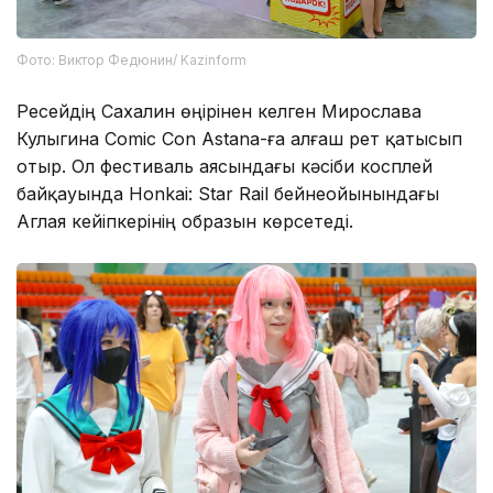
Фото: Виктор Федюнин/ Kazinform
Ресейдің Сахалин өңірінен келген Мирослава
Кулыгина Comic Con Astana-ға алғаш рет қатысып
отыр. Ол фестиваль аясындағы кәсіби косплей
байқауында Honkai: Star Rail бейнеойынындағы
Аглая кейіпкерінің образын көрсетеді.