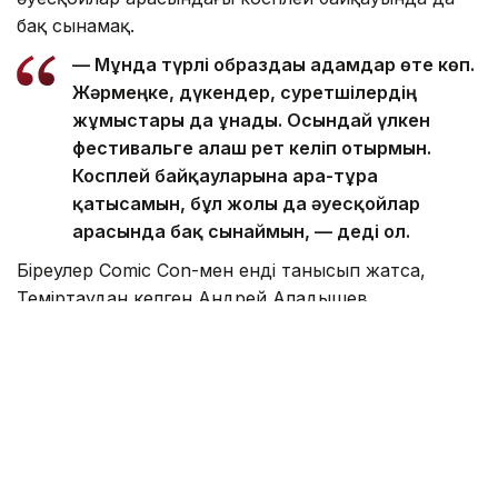
бақ сынамақ.
— Мұнда түрлі образдағы адамдар өте көп.
Жәрмеңке, дүкендер, суретшілердің
жұмыстары да ұнады. Осындай үлкен
фестивальге алғаш рет келіп отырмын.
Косплей байқауларына ара-тұра
қатысамын, бұл жолы да әуесқойлар
арасында бақ сынаймын, — деді ол.
Біреулер Comic Con-мен енді танысып жатса,
Теміртаудан келген Андрей Аладышев
фестивальге осымен үшінші жыл қатарынан
қатысып жүр. Оның айтуынша, жыл сайын қайта
келуіне ең алдымен мұндағы адамдар мен орта
себеп болған.