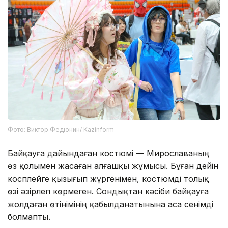
Фото: Виктор Федюнин/ Kazinform
Байқауға дайындаған костюмі — Мирославаның
өз қолымен жасаған алғашқы жұмысы. Бұған дейін
косплейге қызығып жүргенімен, костюмді толық
өзі әзірлеп көрмеген. Сондықтан кәсіби байқауға
жолдаған өтінімінің қабылданатынына аса сенімді
болмапты.