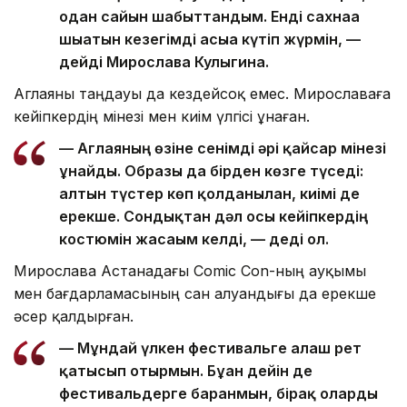
одан сайын шабыттандым. Енді сахнаға
шығатын кезегімді асыға күтіп жүрмін, —
дейді Мирослава Кулыгина.
Аглаяны таңдауы да кездейсоқ емес. Мирославаға
кейіпкердің мінезі мен киім үлгісі ұнаған.
— Аглаяның өзіне сенімді әрі қайсар мінезі
ұнайды. Образы да бірден көзге түседі:
алтын түстер көп қолданылған, киімі де
ерекше. Сондықтан дәл осы кейіпкердің
костюмін жасағым келді, — деді ол.
Мирослава Астанадағы Comic Con-ның ауқымы
мен бағдарламасының сан алуандығы да ерекше
әсер қалдырған.
— Мұндай үлкен фестивальге алғаш рет
қатысып отырмын. Бұған дейін де
фестивальдерге барғанмын, бірақ оларды