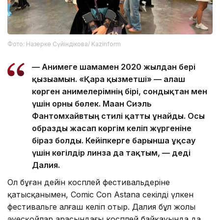
Фото: Назерке Сүйіндікова/ Kazinform
— Анимеге шамамен 2020 жылдан бері
қызығамын. «Қара қызметші» — алғаш
көрген анимелерімнің бірі, сондықтан мен
үшін орны бөлек. Маған Сиэль
Фантомхайвтың стилі қатты ұнайды. Осы
образды жасап көргім келіп жүргеніне
біраз болды. Кейіпкерге барынша ұқсау
үшін көгілдір линза да тақтым, — деді
Далия.
Ол бұған дейін косплей фестивальдеріне
қатысқанымен, Comic Con Astana секілді үлкен
фестивальге алғаш келіп отыр. Далия бұл жолы
әуесқойлар арасындағы косплей байқауында да