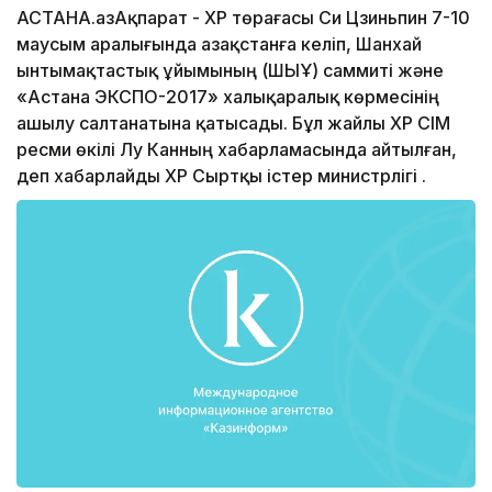
АСТАНА.ҚазАқпарат - ҚХР төрағасы Си Цзиньпин 7-10
маусым аралығында Қазақстанға келіп, Шанхай
ынтымақтастық ұйымының (ШЫҰ) саммиті және
«Астана ЭКСПО-2017» халықаралық көрмесінің
ашылу салтанатына қатысады. Бұл жайлы ҚХР СІМ
ресми өкілі Лу Канның хабарламасында айтылған,
деп хабарлайды ҚХР Сыртқы істер министрлігі .