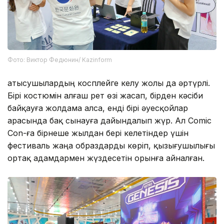
Фото: Виктор Федюнин/ Kazinform
Қатысушылардың косплейге келу жолы да әртүрлі.
Бірі костюмін алғаш рет өзі жасап, бірден кәсіби
байқауға жолдама алса, енді бірі әуесқойлар
арасында бақ сынауға дайындалып жүр. Ал Comic
Con-ға бірнеше жылдан бері келетіндер үшін
фестиваль жаңа образдарды көріп, қызығушылығы
ортақ адамдармен жүздесетін орынға айналған.