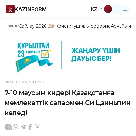
KAZINFORM
KZ
Сайлау-2026
Конституциялық реформа
Арнайы жо
Тренд:
08:50, 02 Маусым 2017
7-10 маусым күндері Қазақстанға
мемлекеттік сапармен Си Цзиньпин
келеді