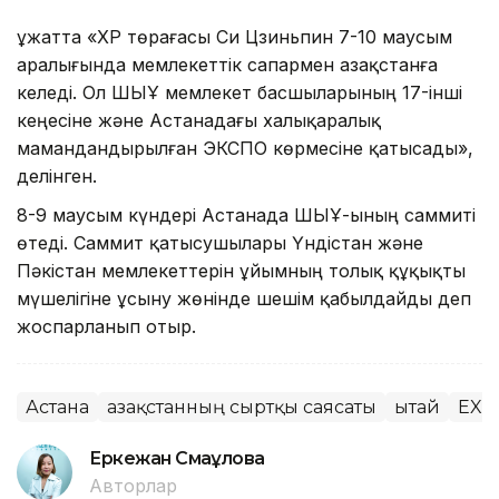
Құжатта «ҚХР төрағасы Си Цзиньпин 7-10 маусым
аралығында мемлекеттік сапармен Қазақстанға
келеді. Ол ШЫҰ мемлекет басшыларының 17-інші
кеңесіне және Астанадағы халықаралық
мамандандырылған ЭКСПО көрмесіне қатысады»,
делінген.
8-9 маусым күндері Астанада ШЫҰ-ының саммиті
өтеді. Саммит қатысушылары Үндістан және
Пәкістан мемлекеттерін ұйымның толық құқықты
мүшелігіне ұсыну жөнінде шешім қабылдайды деп
жоспарланып отыр.
Астана
Қазақстанның сыртқы саясаты
Қытай
EXP
Еркежан Смағұлова
Авторлар