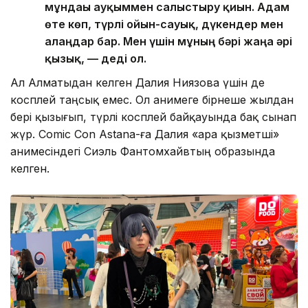
мұндағы ауқыммен салыстыру қиын. Адам
өте көп, түрлі ойын-сауық, дүкендер мен
алаңдар бар. Мен үшін мұның бәрі жаңа әрі
қызық, — деді ол.
Ал Алматыдан келген Далия Ниязова үшін де
косплей таңсық емес. Ол анимеге бірнеше жылдан
бері қызығып, түрлі косплей байқауында бақ сынап
жүр. Comic Con Astana-ға Далия «Қара қызметші»
анимесіндегі Сиэль Фантомхайвтың образында
келген.