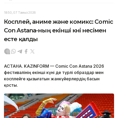
18:50, 07 Тамыз 2026
Косплей, аниме және комикс: Comic
Con Astana-ның екінші күні несімен
есте қалды
АСТАНА. KAZINFORM — Comic Con Astana 2026
фестивалінің екінші күні де түрлі образдар мен
косплейге қызығатын жанкүйерлердің басын
қосты.