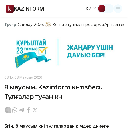
KAZINFORM
KZ
Сайлау-2026
Конституциялық реформа
Арнайы жо
Тренд:
08:15, 08 Маусым 2026
8 маусым. Kazinform күнтізбесі.
Тұлғалар туған күн
Бүгін, 8 маусым күні тұлғалардан кімдер дүниеге