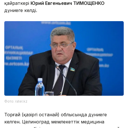
қайраткері
Юрий Евгеньевич ТИМОЩЕНКО
дүниеге келді.
Фото: ratel.kz
Торғай (қазіргі Қостанай) облысында дүниеге
келген. Целиноград мемлекеттік медицина