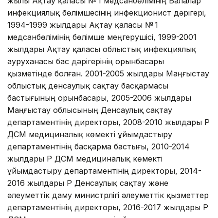
жылы Ақтау қаласы № 1 медсанбөлімінің Балалар
инфекциялық бөлімшесінің инфекционист дәрігері,
1994-1999 жылдары Ақтау қаласы № 1
медсанбөлімінің бөлімше меңгерушісі, 1999-2001
жылдары Ақтау қаласы облыстық инфекциялық
ауруханасы бас дәрігерінің орынбасары
қызметінде болған. 2001-2005 жылдары Маңғыстау
облыстық денсаулық сақтау басқармасы
бастығының орынбасары, 2005-2006 жылдары
Маңғыстау облысының Денсаулық сақтау
департаментінің директоры, 2008-2010 жылдары ҚР
ДСМ медициналық көмекті ұйымдастыру
департаментінің басқарма бастығы, 2010-2014
жылдары ҚР ДСМ медициналық көмекті
ұйымдастыру департаментінің директоры, 2014-
2016 жылдары ҚР Денсаулық сақтау және
әлеуметтік даму министрлігі әлеуметтік қызметтер
департаментінің директоры, 2016-2017 жылдары ҚР