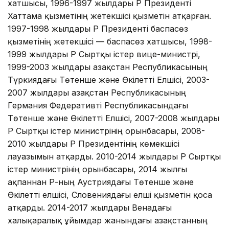
хатшысы, 1996-1997 жылдары ҚР Президенті
Хаттама қызметінің жетекшісі қызметін атқарған.
1997-1998 жылдары ҚР Президенті баспасөз
қызметінің жетекшісі — баспасөз хатшысы, 1998-
1999 жылдары ҚР Сыртқы істер вице-министрі,
1999-2003 жылдары Қазақстан Республикасының
Түркиядағы Төтенше және Өкілетті Елшісі, 2003-
2007 жылдары Қазақстан Республикасының
Германия Федеративті Республикасындағы
Төтенше және Өкілетті Елшісі, 2007-2008 жылдары
ҚР Сыртқы істер министрінің орынбасары, 2008-
2010 жылдары ҚР Президентінің көмекшісі
лауазымын атқарды. 2010-2014 жылдары ҚР Сыртқы
істер министрінің орынбасары, 2014 жылғы
ақпаннан ҚР-ның Аустриядағы Төтенше және
Өкілетті елшісі, Словениядағы елші қызметін қоса
атқарды. 2014-2017 жылдары Венадағы
халықаралық ұйымдар жанындағы Қазақстанның