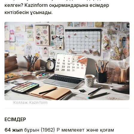
келген? Kazinform оқырмандарына есімдер
күнтізбесін ұсынады.
Коллаж: Kazinform
ЕСІМДЕР
64 жыл
бұрын (1962) ҚР мемлекет және қоғам