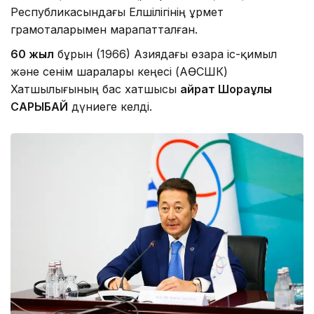
Республикасындағы Елшілігінің Құрмет
грамоталарымен марапатталған.
60 жыл
бұрын (1966) Азиядағы өзара іс-қимыл
және сенім шаралары кеңесі (АӨСШК)
Хатшылығының бас хатшысы
Қайрат Шораұлы
САРЫБАЙ
дүниеге келді.