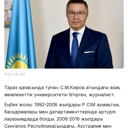
Фото: ҚР СІМ
Тараз қаласында туған. С.М.Киров атындағы Қазақ
мемлекеттік университетін бітірген, журналист.
Еңбек жолы: 1992-2008 жылдары ҚР СІМ аумақтық
басқармалары мен департаменттерінде әртүрлі
лауазымдарда болды. 2008-2016 жылдары
Сингапур Республикасындағы, Аустралия мен