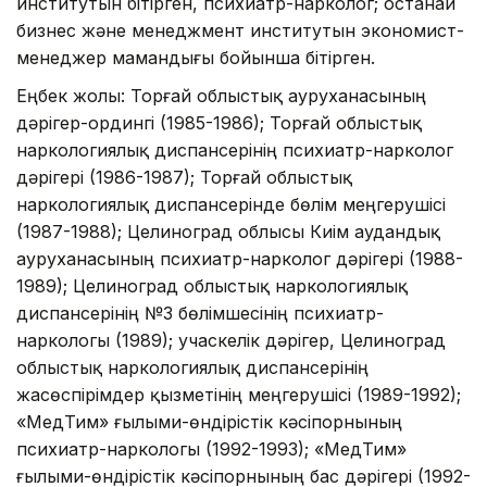
институтын бітірген, психиатр-нарколог; Қостанай
бизнес және менеджмент институтын экономист-
менеджер мамандығы бойынша бітірген.
Еңбек жолы: Торғай облыстық ауруханасының
дәрігер-ордингі (1985-1986); Торғай облыстық
наркологиялық диспансерінің психиатр-нарколог
дәрігері (1986-1987); Торғай облыстық
наркологиялық диспансерінде бөлім меңгерушісі
(1987-1988); Целиноград облысы Киім аудандық
ауруханасының психиатр-нарколог дәрігері (1988-
1989); Целиноград облыстық наркологиялық
диспансерінің №3 бөлімшесінің психиатр-
наркологы (1989); учаскелік дәрігер, Целиноград
облыстық наркологиялық диспансерінің
жасөспірімдер қызметінің меңгерушісі (1989-1992);
«МедТим» ғылыми-өндірістік кәсіпорнының
психиатр-наркологы (1992-1993); «МедТим»
ғылыми-өндірістік кәсіпорнының бас дәрігері (1992-