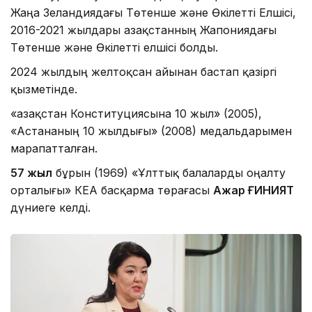
Жаңа Зеландиядағы Төтенше және Өкілетті Елшісі,
2016-2021 жылдары Қазақстанның Жапониядағы
Төтенше және Өкілетті елшісі болды.
2024 жылдың желтоқсан айынан бастап қазіргі
қызметінде.
«Қазақстан Конституциясына 10 жыл» (2005),
«Астананың 10 жылдығы» (2008) медальдарымен
марапатталған.
57 жыл
бұрын (1969) «Ұлттық балаларды оңалту
орталығы» КЕАҚ басқарма төрағасы
Ажар ҒИНИЯТ
дүниеге келді.