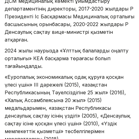
ДСМ медициналық көмекті ұйымдастыру
департаментінің директоры, 2017-2020 жылдары ҚР
Президенті Іс Басқармасы Медициналық орталығы
басшысының орынбасары, 2020-2022 жылдары ҚР
Денсаулық сақтау вице-министрі қызметін
атқарған.
2024 жылы наурызда «Ұлттық балаларды оңалту
орталығы» КЕАҚ басқарма төрағасы болып
тағайындалды.
«Еуропалық экономикалық одақ құруға қосқан
үлесі үшін» III дәрежелі (2015), «Қазақстан
Республикасының Тәуелсіздігіне 25 жыл» (2016),
«Халық Ассамблеясына 20 жыл» (2015)
медальдарымен, «Қазақстан Республикасы
денсаулық сақтау ісінің үздігі» (2005), «Денсаулық
сақтау ісіне қосқан үлесі үшін» (2010), «Үздік
мемлекеттік қызметші» төсбелгілерімен
марапатталған (2018).