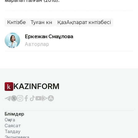
Күнтізбе
Туған күн
ҚазАқпарат күнтізбесі
Еркежан Смағұлова
Авторлар
KAZINFORM
Бөлімдер
Оқиға
Саясат
Талдау
Экономика