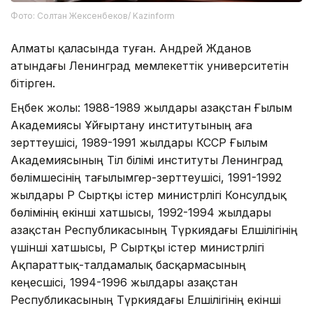
Фото: Солтан Жексенбеков/ Kazinform
Алматы қаласында туған. Андрей Жданов
атындағы Ленинград мемлекеттік университетін
бітірген.
Еңбек жолы: 1988-1989 жылдары Қазақстан Ғылым
Академиясы Ұйғыртану институтының аға
зерттеушісі, 1989-1991 жылдары КССР Ғылым
Академиясының Тіл білімі институты Ленинград
бөлімшесінің тағылымгер-зерттеушісі, 1991-1992
жылдары ҚР Сыртқы істер министрлігі Консулдық
бөлімінің екінші хатшысы, 1992-1994 жылдары
Қазақстан Республикасының Түркиядағы Елшілігінің
үшінші хатшысы, ҚР Сыртқы істер министрлігі
Ақпараттық-талдамалық басқармасының
кеңесшісі, 1994-1996 жылдары Қазақстан
Республикасының Түркиядағы Елшілігінің екінші