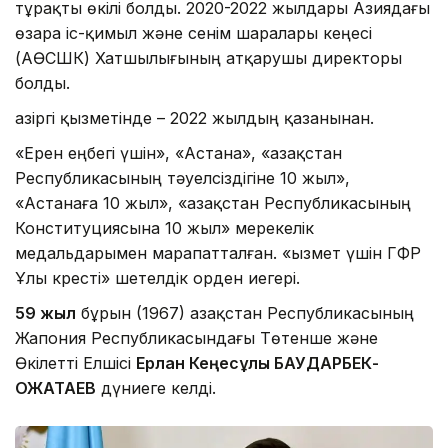
тұрақты өкілі болды. 2020-2022 жылдары Азиядағы
өзара іс-қимыл және сенім шаралары кеңесі
(АӨСШК) Хатшылығының атқарушы директоры
болды.
Қазіргі қызметінде – 2022 жылдың қазанынан.
«Ерен еңбегі үшін», «Астана», «Қазақстан
Республикасының тәуелсіздігіне 10 жыл»,
«Астанаға 10 жыл», «Қазақстан Республикасының
Конституциясына 10 жыл» мерекелік
медальдарымен марапатталған. «Қызмет үшін ГФР
Ұлы кресті» шетелдік орден иегері.
59 жыл
бұрын (1967) Қазақстан Республикасының
Жапония Республикасындағы Төтенше және
Өкілетті Елшісі
Ерлан Кеңесұлы БАУДАРБЕК-
ҚОЖАТАЕВ
дүниеге келді.