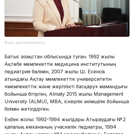
Фото: primeminister.kz
Батыс Қазақстан облысында туған. 1992 жылы
Ақтөбе мемлекеттік медицина институтының
педиатрия бөлімін, 2007 жылы Ш. Есенов
атындағы Ақтау мемлекеттік университетін
«мемлекеттік және жергілікті басқару» мамандығы
бойынша бітірген, Almaty 2015 жылы Management
University (ALMU), МВА, іскерлік әкімшілік бойынша
білімін жетілдірген.
Еңбек жолы: 1992-1994 жылдары Атыраудағы № 2
қалалық емхананың учаскелік педиатры, 1994