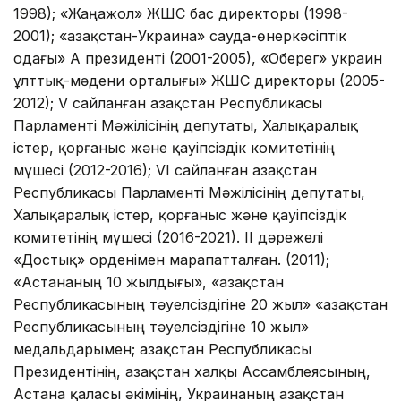
1998); «Жаңажол» ЖШС бас директоры (1998-
2001); «Қазақстан-Украина» сауда-өнеркәсіптік
одағы» АҚ президенті (2001-2005), «Оберег» украин
ұлттық-мәдени орталығы» ЖШС директоры (2005-
2012); V сайланған Қазақстан Республикасы
Парламенті Мәжілісінің депутаты, Халықаралық
істер, қорғаныс және қауіпсіздік комитетінің
мүшесі (2012-2016); VI сайланған Қазақстан
Республикасы Парламенті Мәжілісінің депутаты,
Халықаралық істер, қорғаныс және қауіпсіздік
комитетінің мүшесі (2016-2021). ІІ дәрежелі
«Достық» орденімен марапатталған. (2011);
«Астананың 10 жылдығы», «Қазақстан
Республикасының тәуелсіздігіне 20 жыл» «Қазақстан
Республикасының тәуелсіздігіне 10 жыл»
медальдарымен; Қазақстан Республикасы
Президентінің, Қазақстан халқы Ассамблеясының,
Астана қаласы әкімінің, Украинаның Қазақстан