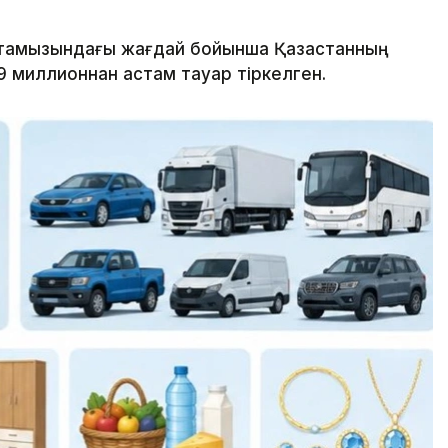
тамызындағы жағдай бойынша Қазақстанның
9 миллионнан астам тауар тіркелген.