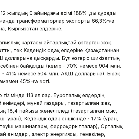
012 жылдың 9 айындағы өсімі 188%-ды құрады.
ғанда трансформаторлар экспорты 66,3%-ға
на, Қырғызстан елдеріне.
пиялық картасы айтарлықтай өзгерген жоқ.
ртты, тек Кедендік одақ елдеріне Қазақстаннан
Ш долларына қысқарды. Бұл өзгеріс шикізаттың
себінен байқалды (көмір - 70% немесе 904 млн.
 - 41% немесе 504 млн. АҚШ долларына). Бірақ
амамен 45%-ға өсті.
тізімінде 113 ел бар. Еуропалық елдердің
 өнімдері, мұнай газдары, тазартылған жез,
ың 18,4 пайызы жөнелтіледі (тазартылған мыс,
, уран), Кедендік одақ еншісінде - 17% (уран,
ептеуіш машиналары, ферроқорытпалар), Орталық
ай өнімдері, электр энергиясы, темекілер,