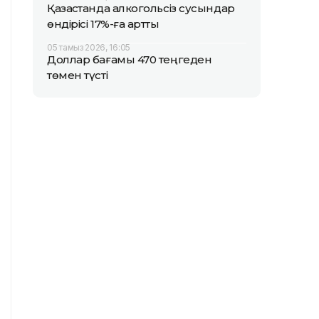
Қазақстанда алкогольсіз сусындар
өндірісі 17%-ға артты
05 тамыз 2026, 16:05
Доллар бағамы 470 теңгеден
төмен түсті