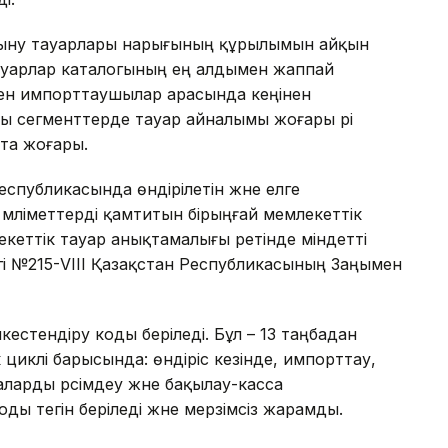
тыну тауарлары нарығының құрылымын айқын
тауарлар каталогының ең алдымен жаппай
ен импорттаушылар арасында кеңінен
сы сегменттерде тауар айналымы жоғары әрі
та жоғары.
спубликасында өндірілетін және елге
әліметтерді қамтитын бірыңғай мемлекеттік
кеттік тауар анықтамалығы ретінде міндетті
гі №215-VIII Қазақстан Республикасының Заңымен
йкестендіру коды беріледі. Бұл – 13 таңбадан
 циклі барысында: өндіріс кезінде, импорттау,
ларды рәсімдеу және бақылау-касса
 тегін беріледі және мерзімсіз жарамды.