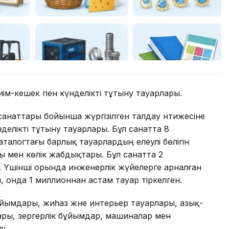
иім-кешек пен күнделікті тұтыну тауарлары.
анаттары бойынша жүргізілген талдау нәтижесіне
нделікті тұтыну тауарлары. Бұл санатта 8
аталогтағы барлық тауарлардың елеулі бөлігін
ры мен көлік жабдықтары. Бұл санатта 2
. Үшінші орында инженерлік жүйелерге арналған
 онда 1 миллионнан астам тауар тіркелген.
ымдары, жиһаз және интерьер тауарлары, азық-
ары, зергерлік бұйымдар, машиналар мен
і.