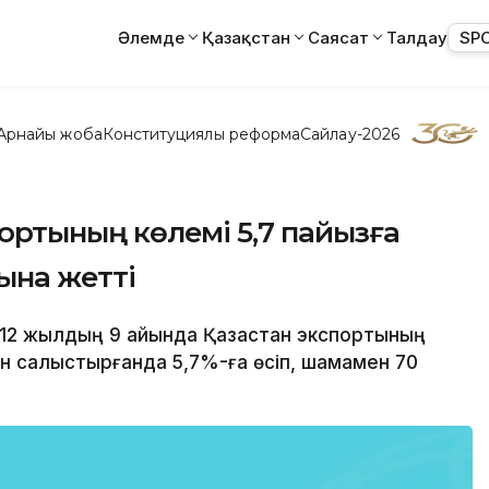
Әлемде
Қазақстан
Саясат
Талдау
SP
Арнайы жоба
Конституциялық реформа
Сайлау-2026
спортының көлемі 5,7 пайызға
рына жетті
2012 жылдың 9 айында Қазақстан экспортының
н салыстырғанда 5,7%-ға өсіп, шамамен 70