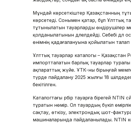
Мұндай көрсеткіштер Қазақстанның тұ
көрсетеді. Сонымен қатар, бұл Ұлттық 
тұтынылатын тауарларды өндірушілер м
қолданылатынын дәлелдейді. Себебі дәл о
өнімнің қадағалануына қойылатын талап 
Ұлттық тауарлар каталогы – Қазақстан Ре
импортталатын барлық тауарлар туралы м
ақпараттық жүйе. ҰТК-ны бірыңғай мемле
түрде пайдалану 2025 жылғы 18 шілдеде
бекітілген.
Каталогтағы әрбір тауарға бірегей NTIN сә
тұратын нөмір. Ол тауардың бүкіл өмірлік
сақтау, өткізу, электрондық шот-фактура
машиналарында пайдаланылады. NTIN коды