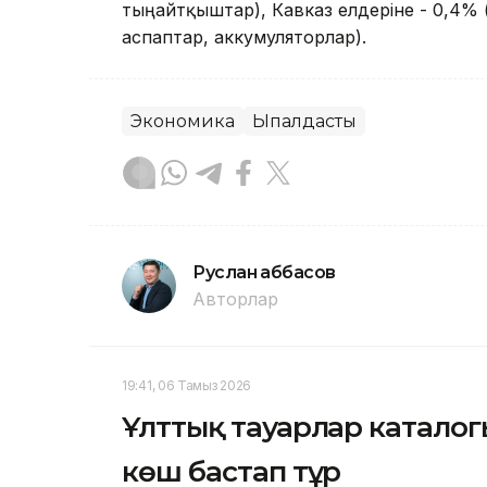
тыңайтқыштар), Кавказ елдеріне - 0,4%
аспаптар, аккумуляторлар).
Экономика
Ықпалдастық
Руслан Ғаббасов
Авторлар
19:41, 06 Тамыз 2026
Ұлттық тауарлар каталог
көш бастап тұр