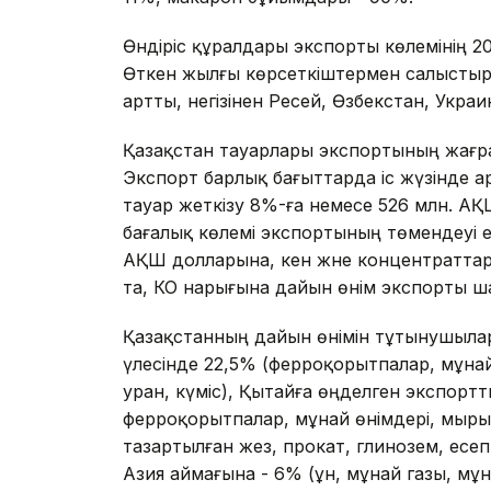
Өндіріс құралдары экспорты көлемінің 2
Өткен жылғы көрсеткіштермен салыстыр
артты, негізінен Ресей, Өзбекстан, Украи
Қазақстан тауарлары экспортының жағра
Экспорт барлық бағыттарда іс жүзінде а
тауар жеткізу 8%-ға немесе 526 млн. АҚ
бағалық көлемі экспортының төмендеуі е
АҚШ долларына, кен және концентраттар
та, КО нарығына дайын өнім экспорты ш
Қазақстанның дайын өнімін тұтынушылар 
үлесінде 22,5% (ферроқорытпалар, мұнай
уран, күміс), Қытайға өңделген экспортт
ферроқорытпалар, мұнай өнімдері, мырыш
тазартылған жез, прокат, глинозем, ес
Азия аймағына - 6% (ұн, мұнай газы, мұн