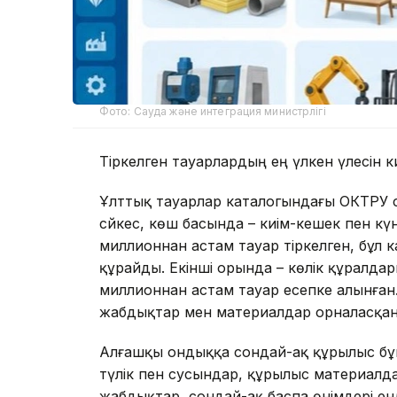
Фото: Сауда және интеграция министрлігі
Тіркелген тауарлардың ең үлкен үлесін к
Ұлттық тауарлар каталогындағы ОКТРУ с
сәйкес, көш басында – киім-кешек пен кү
миллионнан астам тауар тіркелген, бұл к
құрайды. Екінші орында – көлік құралда
миллионнан астам тауар есепке алынған
жабдықтар мен материалдар орналасқан,
Алғашқы ондыққа сондай-ақ құрылыс бұй
түлік пен сусындар, құрылыс материалд
жабдықтар, сондай-ақ баспа өнімдері енд