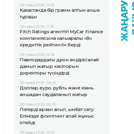
06 тамыз 2026, 13:10
Қазақстанда бір грамм алтын қанша
тұрады
06 тамыз 2026, 11:35
Fitch Ratings агенттігі MyCar Finance
компаниясына халықаралық «B»
кредиттік рейтингін берді
06 тамыз 2026, 10:18
Павлодардағы дрон өндірісі қалай
дамып жатыр: кәсіпорын
директоры түсіндірді
06 тамыз 2026, 08:30
Доллар, еуро, рубль және юань
қаншадан саудаланып жатыр
06 тамыз 2026, 08:00
Пәтерді арзан алып, қымбат сату:
Елімізде флиппинг қалай жұмыс
істейді
05 тамыз 2026, 17:50