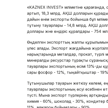
«KAZNEX INVEST» мәліметіне қарағанда, 
артып, 18,3 млрд. АҚШ долларын құрады
дайын өнім экспорты бойынша бұл мәліме
тұтыну тауарлары - 14,8 млрд. АҚШ дол
доллары және өндіріс құралдары - 754 м
Өңделген экспорттың жалпы құрылымында
үлес алады. Экспорт жағдайына жүргізі
нарықтарында металдар, прокат, түрлі м
минералды ресурстар тұрақты сұранысқ
тауарлары экспортының өсімі 13%-ды құр
сары фосфор - 12%, тыңайтқыштар - 19%
Тұтынушылар тауарын жеткізу көлемі, ең
тауарлары экспортының өсуі есебінен өт
түсті. Мына экспорт түрлерінің артқанды
химия - 60%, шоколад - 30%, кондитер 
11%, макарон бұйымдары - 90%.