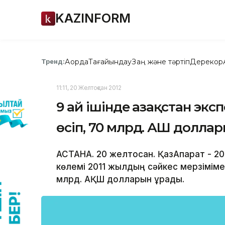
KAZINFORM
Ақорда
Тағайындау
Заң және тәртіп
Дерекқор
Тренд:
11:11, 20 Желтоқсан 2012
9 ай ішінде Қазақстан эк
өсіп, 70 млрд. АҚШ долла
АСТАНА. 20 желтоқсан. ҚазАқпарат - 
көлемі 2011 жылдың сәйкес мерзіміме
млрд. АҚШ долларын құрады.