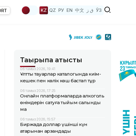
KZ
QZ
РУ
EN
中文
ق ز
ЎЗ
ORT
Тақырыпқа қатысты
06 тамыз 2026, 19:41
Ұлттық тауарлар каталогында киім-
кешек пен көлік көш бастап тұр
06 тамыз 2026, 17:25
Онлайн платформаларда алкоголь
өнімдерін сатуға тыйым салынды
ма
06 тамыз 2026, 15:57
Биржада доллар үшінші күн
қатарынан арзандады