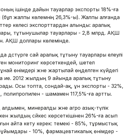
соның ішінде дайын тауарлар экспорты 18%-ға
 (бұл жалпы көлемнің 26,3%-ы). Жалпы алғанда
ттер келесі экспорттардан алынды: аралық
лары, тұтынушылар тауарлары - 2,8 млрд. АҚШ
лн. АҚШ доллары көлемінде.
 дәстүрге сай аралық тұтыну тауарлары елеулі
лген мониторинг көрсеткендей, шетел
ұнай өнімдері және жартылай өңделген күйдегі
а ие. 2012 жылдың 9 айында аралық тұтыну
ады. Осы топта, сондай-ақ, ұн экспорты - 32%,
, полипропилен - шамамен 117,5%-ға артты.
 алдымен, минералды және агро азық-түлік
кен жылдың сәйкес көрсеткішінен 26%-ға асып
ғын айта кету керек: темекі - 85%, тұрмыстық
бұйымдары - 10%, фармацевтикалық өнімдер -