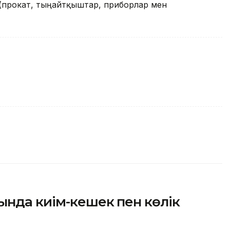
 (прокат, тыңайтқыштар, приборлар мен
ында киім-кешек пен көлік