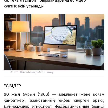
келген? Kazinform оқырмандарына есімдер
күнтізбесін ұсынады.
Фото: Kazinform / Midjourney
ЕСІМДЕР
60 жыл
бұрын (1966) — мемлекет және қоғам
қайраткері, Қазақстанның еңбек сіңірген әртісі,
Дүниежүзілік этноспорт федерациясының бірінші