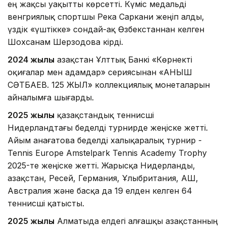
ең жақсы уақытты көрсетті. Күміс медальді
венгриялық спортшы Река Саркани жеңіп алды,
үздік «үштікке» сондай-ақ Өзбекстаннан келген
Шохсанам Шерзодова кірді.
2024 жылы
Қазақстан Ұлттық Банкі «Көрнекті
оқиғалар мен адамдар» сериясынан «ҚАНЫШ
СӘТБАЕВ. 125 ЖЫЛ» коллекциялық монеталарын
айналымға шығарды.
2025 жылы
қазақстандық теннисші
Нидерландтағы беделді турнирде жеңіске жетті.
Айым Қанағатова беделді халықаралық турнир -
Tennis Europe Amstelpark Tennis Academy Trophy
2025-те жеңіске жетті. Жарысқа Нидерланды,
Қазақстан, Ресей, Германия, Ұлыбритания, АҚШ,
Австралия және басқа да 19 елден келген 64
теннисші қатысты.
2025 жылы
Алматыда елдегі алғашқы Қазақстанның