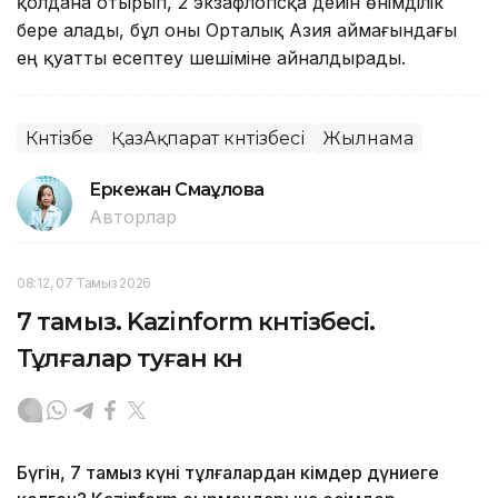
қолдана отырып, 2 экзафлопсқа дейін өнімділік
бере алады, бұл оны Орталық Азия аймағындағы
ең қуатты есептеу шешіміне айналдырады.
Күнтізбе
ҚазАқпарат күнтізбесі
Жылнама
Еркежан Смағұлова
Авторлар
08:12, 07 Тамыз 2026
7 тамыз. Kazinform күнтізбесі.
Тұлғалар туған күн
Бүгін, 7 тамыз күні тұлғалардан кімдер дүниеге