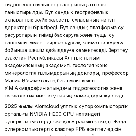
гидрогеологиялық карталарының атласы
таныстырылды. Бұл сандық географиялық
ақпараттық жүйе жерасты суларының негізгі
деректерін біріктіреді. Бұл сандық платформа су
ресурстарын тиімді басқаруға және тұщы су
тапшылығымен, әсіресе құрғақ климатта күресу
бойынша шешім қабылдауға көмектеседі. Зерттеу
Қазақстан Республикасы Ұлттық ғылым
академиясының академигі, геология және
минералогия ғылымдарының докторы, профессор
Мәлис Әбсаметовтің басшылығымен
У.М.Ахмедсафин атындағы гидрогеология және
геоэкология институтының мамандары жүргізді.
2025 жылы
Alemcloud ұлттық суперкомпьютерлік
орталығы NVIDIA H200 GPU негізіндегі
суперкомпьютерді іске қосу рәсімін өткізді. Жаңа
суперкомпьютерлік кластер FP8 есептеу әдісін