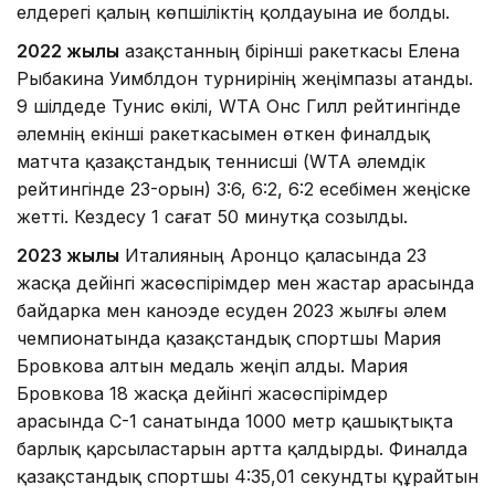
елдерегі қалың көпшіліктің қолдауына ие болды.
2022 жылы
Қазақстанның бірінші ракеткасы Елена
Рыбакина Уимблдон турнирінің жеңімпазы атанды.
9 шілдеде Тунис өкілі, WTA Онс Гилл рейтингінде
әлемнің екінші ракеткасымен өткен финалдық
матчта қазақстандық теннисші (WTA әлемдік
рейтингінде 23-орын) 3:6, 6:2, 6:2 есебімен жеңіске
жетті. Кездесу 1 сағат 50 минутқа созылды.
2023 жылы
Италияның Аронцо қаласында 23
жасқа дейінгі жасөспірімдер мен жастар арасында
байдарка мен каноэде есуден 2023 жылғы әлем
чемпионатында қазақстандық спортшы Мария
Бровкова алтын медаль жеңіп алды. Мария
Бровкова 18 жасқа дейінгі жасөспірімдер
арасында С-1 санатында 1000 метр қашықтықта
барлық қарсыластарын артта қалдырды. Финалда
қазақстандық спортшы 4:35,01 секундты құрайтын