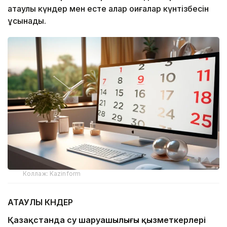
атаулы күндер мен есте қалар оқиғалар күнтізбесін
ұсынады.
Коллаж: Kazinform
АТАУЛЫ КҮНДЕР
Қазақстанда су шаруашылығы қызметкерлері