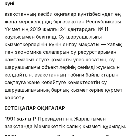
күні
Қазақстанның кәсіби оқиғалар күнтізбесіндегі ең
жаңа мерекелердің бірі Қазақстан Республикасы
Үкіметінің 2019 жылғы 24 қаңтардағы № 11
қаулысымен бекітілді. Су шаруашылығы
қызметкерлерінің күнін енгізу мақсаты — халық
пен экономика салаларын су ресурстарымен
қамтамасыз етуге қомақты үлес қосатын, су
шаруашылығы объектілерінің сенімді жұмысын
қолдайтын, Қазақстанның табиғи байлықтарын
сақтауға және көбейтуге көмектесетін су
шаруашылығының барлық қызметкеріне құрмет
көрсету.
ЕСТЕ ҚАЛАР ОҚИҒАЛАР
1991 жылы
ҚР Президентінің Жарлығымен
Қазақстанда Мемлекеттік салық қызметі құрылды.