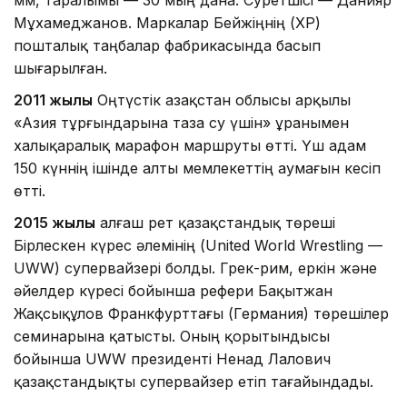
Мұхамеджанов. Маркалар Бейжіңнің (ҚХР)
пошталық таңбалар фабрикасында басып
шығарылған.
2011 жылы
Оңтүстік Қазақстан облысы арқылы
«Азия тұрғындарына таза су үшін» ұранымен
халықаралық марафон маршруты өтті. Үш адам
150 күннің ішінде алты мемлекеттің аумағын кесіп
өтті.
2015 жылы
алғаш рет қазақстандық төреші
Бірлескен күрес әлемінің (United World Wrestling —
UWW) супервайзері болды. Грек-рим, еркін және
әйелдер күресі бойынша рефери Бақытжан
Жақсықұлов Франкфурттағы (Германия) төрешілер
семинарына қатысты. Оның қорытындысы
бойынша UWW президенті Ненад Лалович
қазақстандықты супервайзер етіп тағайындады.