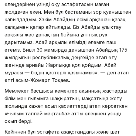
өлеңдерінен үзінді оқу эстафетасын маған
жолдаған екен. Мен бұл бастаманы зор қуанышпен
қабылдадым. Хакім Абайдың есімі әрқашан қазақ
халқымен қатар айтылады. Біз Абайды ұлықтау
арқылы жас ұрпақтың бойына ұлттық рух
дарытамыз. Абай арқылы елімізді әлемге паш
етеміз. Биыл 30 мамырда данышпан Абайдың 175
жылдығын республикалық деңгейде атап өту
жөнінде арнайы Жарлыққа қол қойдым. Абай
мұрасы — біздің қастерлі қазынамыз», — деп атап
өтті Қасым-Жомарт Тоқаев.
Мемлекет басшысы кемеңгер ақынның жастарды
білім мен ғылымға шақыратын, мақсатыңа жету
жолында қажет асыл қасиеттерді атап көрсеткен
«Ғылым таппай мақтанба» атты өлеңінен үзінді
оқып берді.
Кейіннен бұл эстафета Қазақстандағы және шет