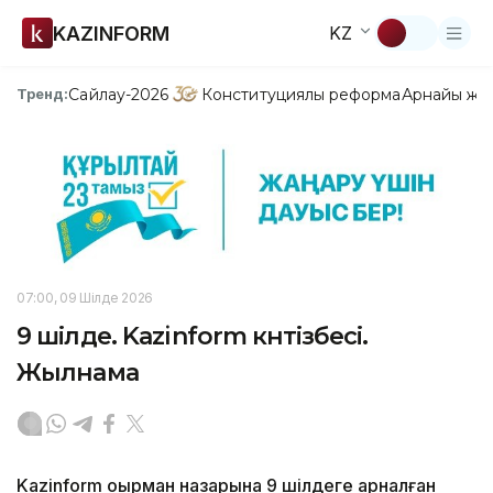
KAZINFORM
KZ
Сайлау-2026
Конституциялық реформа
Арнайы жо
Тренд:
07:00, 09 Шілде 2026
9 шілде. Kazinform күнтізбесі.
Жылнама
Kazinform оқырман назарына 9 шілдеге арналған