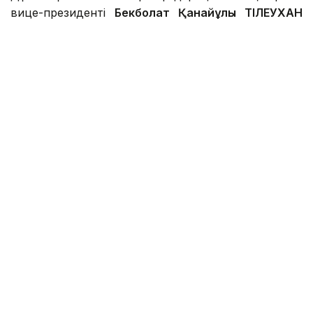
вице-президенті
Бекболат Қанайұлы ТІЛЕУХАН
дүниеге келді.
Фото: wikipedia.org
Қарағанды облысының Жаңаарқа ауданында туған.
Құрманғазы атындағы Алматы консерваториясын