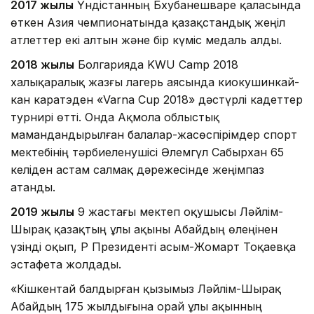
2017 жылы
Үндістанның Бхубанешваре қаласында
өткен Азия чемпионатында қазақстандық жеңіл
атлеттер екі алтын және бір күміс медаль алды.
2018 жылы
Болгарияда KWU Camp 2018
халықаралық жазғы лагерь аясында киокушинкай-
кан каратэден «Varna Cup 2018» дәстүрлі кадеттер
турнирі өтті. Онда Ақмола облыстық
мамандандырылған балалар-жасөспірімдер спорт
мектебінің тәрбиеленушісі Әлемгүл Сабырхан 65
келіден астам салмақ дәрежесінде жеңімпаз
атанды.
2019 жылы
9 жастағы мектеп оқушысы Ләйлім-
Шырақ қазақтың ұлы ақыны Абайдың өлеңінен
үзінді оқып, ҚР Президенті Қасым-Жомарт Тоқаевқа
эстафета жолдады.
«Кішкентай балдырған қызымыз Ләйлім-Шырақ
Абайдың 175 жылдығына орай ұлы ақынның