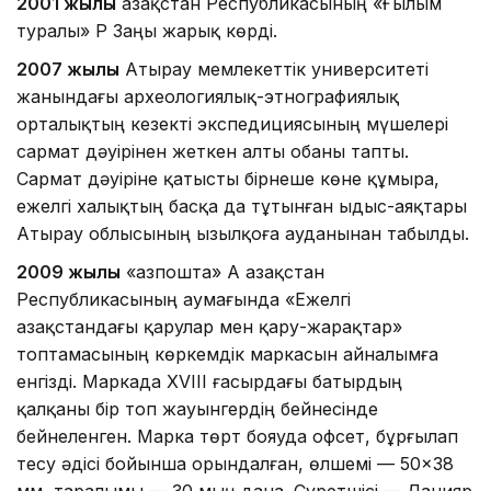
2001 жылы
Қазақстан Республикасының «Ғылым
туралы» ҚР Заңы жарық көрді.
2007 жылы
Атырау мемлекеттік университеті
жанындағы археологиялық-этнографиялық
орталықтың кезекті экспедициясының мүшелері
сармат дәуірінен жеткен алты обаны тапты.
Сармат дәуіріне қатысты бірнеше көне құмыра,
ежелгі халықтың басқа да тұтынған ыдыс-аяқтары
Атырау облысының Қызылқоға ауданынан табылды.
2009 жылы
«Қазпошта» АҚ Қазақстан
Республикасының аумағында «Ежелгі
Қазақстандағы қарулар мен қару-жарақтар»
топтамасының көркемдік маркасын айналымға
енгізді. Маркада XVIII ғасырдағы батырдың
қалқаны бір топ жауынгердің бейнесінде
бейнеленген. Марка төрт бояуда офсет, бұрғылап
тесу әдiсi бойынша орындалған, өлшемі — 50×38
мм, таралымы — 30 мың дана. Суретшiсі — Данияр