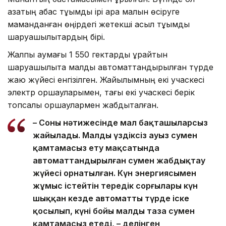
қазақтың ақбас тұқымды ірі қара малын өсіруге
маманданған өңірдегі жетекші асыл тұқымды
шаруашылықтардың бірі.
Жалпы аумағы 1 550 гектарды құрайтын
шаруашылықта малды автоматтандырылған түрде
жаю жүйесі енгізілген. Жайылымның екі учаскесі
электр қоршауларымен, тағы екі учаскесі берік
топсалы қоршаулармен жабдықталған.
– Соның нәтижесінде мал бақташыларсыз
жайылады. Малды үздіксіз ауыз сумен
қамтамасыз ету мақсатында
автоматтандырылған сумен жабдықтау
жүйесі орнатылған. Күн энергиясымен
жұмыс істейтін тереңдік сорғылары күн
шыққан кезде автоматты түрде іске
қосылып, күні бойы малды таза сумен
қамтамасыз етеді, – делінген