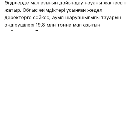
Өңірлерде мал азығын дайындау науқаны жалғасып
жатыр. Облыс әкімдіктері ұсынған жедел
деректерге сәйкес, ауыл шаруашылығы тауарын
өндірушілері 19,8 млн тонна мал азығын
дайындады. Бұл алдағы қысқы малды қорада ұстау
кезеңіне қажетті жоспарлы пішен көлемінің
шамамен 77%.
Қазіргі уақытта 17,1 млн тонна пішен, 1,5 млн тонна
пішендеме, 362,3 мың тонна құрама жем, 91,7 мың
тонна сүрлем және 777,2 мың тонна сабан
дайындалды.
Қысқы малды қорада ұстау кезеңіне қажетті жемшөп
қорын қалыптастыру және сақтандыру қорын жасау
мақсатында «Азық-түлік келісімшарт корпорациясы»
АҚ 201,3 мың тонна көлемінде жемдік астық қорын
қалыптастырды. Қажет болған жағдайда бұл қор
ауыл шаруашылығы тауарын өндірушілерді