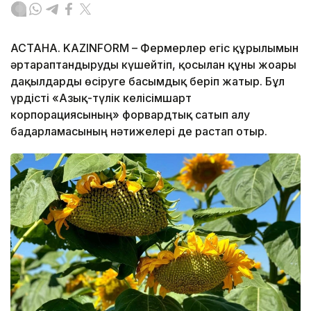
АСТАНА. KAZINFORM – Фермерлер егіс құрылымын
әртараптандыруды күшейтіп, қосылған құны жоғары
дақылдарды өсіруге басымдық беріп жатыр. Бұл
үрдісті «Азық-түлік келісімшарт
корпорациясының» форвардтық сатып алу
бағдарламасының нәтижелері де растап отыр.