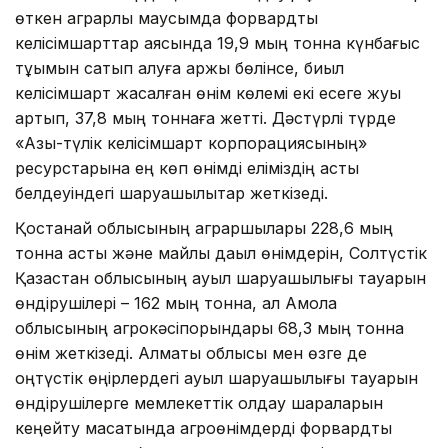
өткен аграрлық маусымда форвардтық
келісімшарттар аясында 19,9 мың тонна күнбағыс
тұқымын сатып алуға қаржы бөлінсе, биыл
келісімшарт жасалған өнім көлемі екі есеге жуық
артып, 37,8 мың тоннаға жетті. Дәстүрлі түрде
«Азық-түлік келісімшарт корпорациясының»
ресурстарына ең көп өнімді еліміздің астық
белдеуіндегі шаруашылықтар жеткізеді.
Қостанай облысының аграршылары 228,6 мың
тонна астық және майлы дақыл өнімдерін, Солтүстік
Қазақстан облысының ауыл шаруашылығы тауарын
өндірушілері – 162 мың тонна, ал Ақмола
облысының агрокәсіпорындары 68,3 мың тонна
өнім жеткізеді. Алматы облысы мен өзге де
оңтүстік өңірлердегі ауыл шаруашылығы тауарын
өндірушілерге мемлекеттік қолдау шараларын
кеңейту мақсатында агроөнімдерді форвардтық