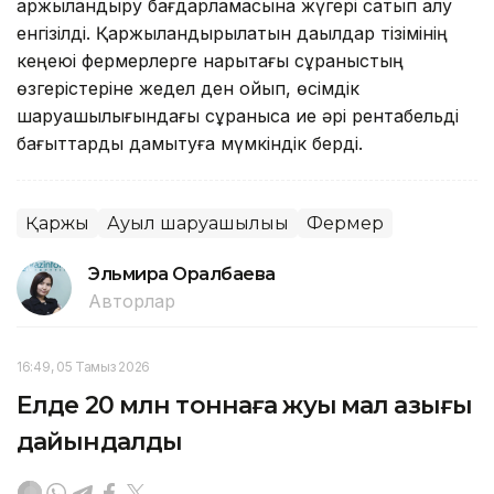
қаржыландыру бағдарламасына жүгері сатып алу
енгізілді. Қаржыландырылатын дақылдар тізімінің
кеңеюі фермерлерге нарықтағы сұраныстың
өзгерістеріне жедел ден қойып, өсімдік
шаруашылығындағы сұранысқа ие әрі рентабельді
бағыттарды дамытуға мүмкіндік берді.
Қаржы
Ауыл шаруашылығы
Фермер
Эльмира Оралбаева
Авторлар
16:49, 05 Тамыз 2026
Елде 20 млн тоннаға жуық мал азығы
дайындалды