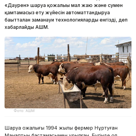
«Даурен» шаруа қожалығы мал жаю және сумен
қамтамасыз ету жүйесін автоматтандыруға
бағытталған заманауи технологияларды енгізді, деп
хабарлайды АШМ.
Фото: АШМ
Шаруа қожалығы 1994 жылы фермер Нұртуған
Манаптың бастамасымен құрылған. Бүгінде ол