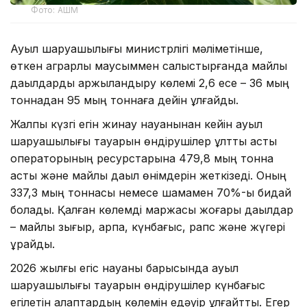
Фото: АШМ
Ауыл шаруашылығы министрлігі мәліметінше,
өткен аграрлық маусыммен салыстырғанда майлы
дақылдарды қаржыландыру көлемі 2,6 есе – 36 мың
тоннадан 95 мың тоннаға дейін ұлғайды.
Жалпы күзгі егін жинау науқанынан кейін ауыл
шаруашылығы тауарын өндірушілер ұлттық астық
операторының ресурстарына 479,8 мың тонна
астық және майлы дақыл өнімдерін жеткізеді. Оның
337,3 мың тоннасы немесе шамамен 70%-ы бидай
болады. Қалған көлемді маржасы жоғары дақылдар
– майлы зығыр, арпа, күнбағыс, рапс және жүгері
құрайды.
2026 жылғы егіс науқаны барысында ауыл
шаруашылығы тауарын өндірушілер күнбағыс
егілетін алқаптардың көлемін едәуір ұлғайтты. Егер