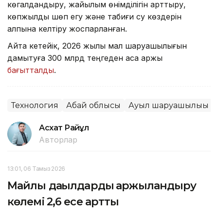
көгалдандыру, жайылым өнімділігін арттыру,
көпжылдық шөп егу және табиғи су көздерін
қалпына келтіру жоспарланған.
Айта кетейік, 2026 жылы мал шаруашылығын
дамытуға 300 млрд теңгеден аса қаржы
бағытталды
.
Технология
Абай облысы
Ауыл шаруашылығы
Асхат Райқұл
Авторлар
13:01, 06 Тамыз 2026
Майлы дақылдарды қаржыландыру
көлемі 2,6 есе артты