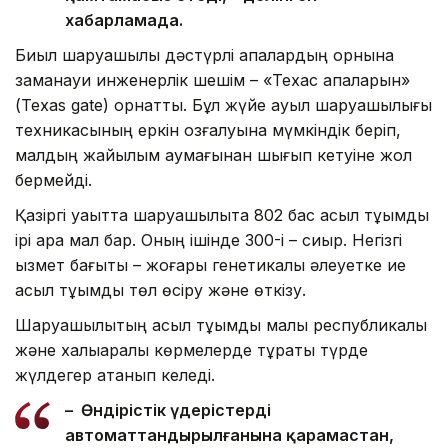
хабарламада.
Биыл шаруашылық дәстүрлі қақпалардың орнына
заманауи инженерлік шешім – «Техас қақпаларын»
(Texas gate) орнатты. Бұл жүйе ауыл шаруашылығы
техникасының еркін қозғалуына мүмкіндік беріп,
малдың жайылым аумағынан шығып кетуіне жол
бермейді.
Қазіргі уақытта шаруашылықта 802 бас асыл тұқымды
ірі қара мал бар. Оның ішінде 300-і – сиыр. Негізгі
қызмет бағыты – жоғары генетикалық әлеуетке ие
асыл тұқымды төл өсіру және өткізу.
Шаруашылықтың асыл тұқымды малы республикалық
және халықаралық көрмелерде тұрақты түрде
жүлдегер атанып келеді.
– Өндірістік үдерістердің
автоматтандырылғанына қарамастан,