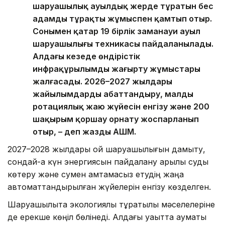
шаруашылық ауылдық жерде тұратын бес
адамды тұрақты жұмыспен қамтып отыр.
Сонымен қатар 19 бірлік заманауи ауыл
шаруашылығы техникасы пайдаланылады.
Алдағы кезеңде өндірістік
инфрақұрылымды жаңғырту жұмыстары
жалғасады. 2026–2027 жылдары
жайылымдарды абаттандыру, малды
ротациялық жаю жүйесін енгізу және 200
шақырым қоршау орнату жоспарланып
отыр, – деп жазды АШМ.
2027–2028 жылдары қой шаруашылығын дамыту,
сондай-ақ күн энергиясын пайдалану арқылы суды
көтеру және сумен қамтамасыз етудің жаңа
автоматтандырылған жүйелерін енгізу көзделген.
Шаруашылықта экологиялық тұрақтылық мәселелеріне
де ерекше көңіл бөлінеді. Алдағы уақытта аумақты