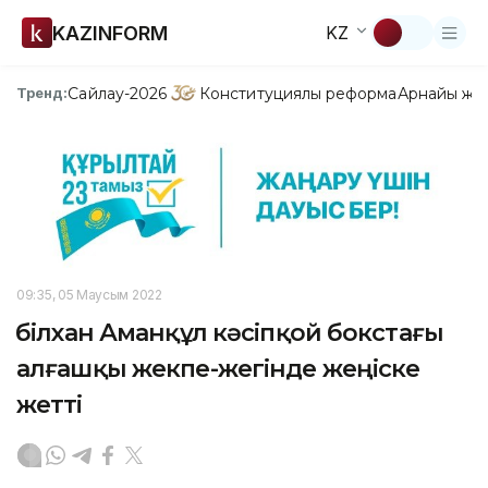
KAZINFORM
KZ
Сайлау-2026
Конституциялық реформа
Арнайы жо
Тренд:
09:35, 05 Маусым 2022
Әбілхан Аманқұл кәсіпқой бокстағы
алғашқы жекпе-жегінде жеңіске
жетті