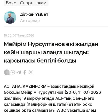
Бокс
Спорт
Қоғам
Әділжан Үмбет
Авторлар
10:00, 07 Тамыз 2026
Мейірім Нұрсұлтанов екі жылдан
кейін шаршы алаңға шығады:
қарсыласы белгілі болды
АСТАНА. KAZINFORM – Қазақстандық кәсіпқой
боксшы Мейірім Нұрсұлтанов (20-0, 11 КО) 2026
жылдың 19 қыркүйегінде АҚШ-тың Сан-Диего
қаласында (Калифорния штаты) өтетін бокс
кешінде орта салмақтағы WBC уақытша әлем