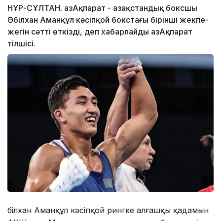
НҰР-СҰЛТАН. ҚазАқпарат - Қазақстандық боксшы
Әбілхан Аманқұл кәсіпқой бокстағы бірінші жекпе-
жегін сәтті өткізді, деп хабарлайды ҚазАқпарат
тілшісі.
Әбілхан Аманқұл кәсіпқой рингке алғашқы қадамын