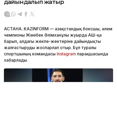
дайындалып жатыр
АСТАНА. KAZINFORM — Қазақстандық боксшы, әлем
чемпионы Жәнібек Әлімханұлы жуырда АҚШ-қа
барып, алдағы жекпе-жектеріне дайындықты
жалғастыруды жоспарлап отыр. Бұл туралы
спортшының командасы
Instagram
парақшасында
хабарлады.