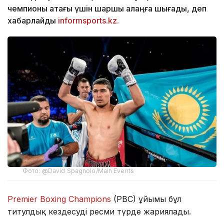
чемпионы атағы үшін шаршы алаңға шығады, деп
хабарлайды
informsports.kz.
Фото: @David Spagnolo/Main Events
Premier Boxing Champions
(PBC) ұйымы бұл
титулдық кездесуді ресми түрде жариялады.