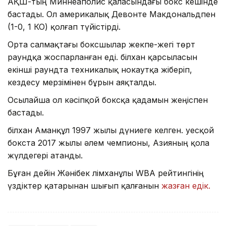
АҚШ-тың Миннеаполис қаласындағы бокс кешінде
бастады. Ол америкалық Девонте Макдональдпен
(1-0, 1 КО) қолғап түйістірді.
Орта салмақтағы боксшылар жекпе-жегі төрт
раундқа жоспарланған еді. Әбілхан қарсыласын
екінші раундта техникалық нокаутқа жіберіп,
кездесу мерзімінен бұрын аяқталды.
Осылайша ол кәсіпқой боксқа қадамын жеңіспен
бастады.
Әбілхан Аманқұл 1997 жылы дүниеге келген. Әуесқой
бокста 2017 жылы әлем чемпионы, Азияның қола
жүлдегері атанды.
Бұған дейін Жәнібек Әлімханұлы WBA рейтингінің
үздіктер қатарынан шығып қалғанын
жазған едік.