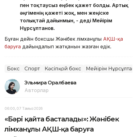
пен тоқтаусыз еңбек қажет болды. Артық
әңгіменің қажеті жоқ, мен жеңіске
толықтай дайынмын, - деді Мейірім
Нұрсұлтанов.
Бұған дейін боксшы Жәнібек Әлімханұлы
АҚШ-қа
баруға
дайындалып жатқанын жазған едік.
Бокс
Спорт
Кәсіпқой бокс
Мейірім Нұрсұлтан
Эльмира Оралбаева
Авторлар
06:00, 07 Тамыз 2026
«Бәрі қайта басталады»: Жәнібек
Әлімханұлы АҚШ-қа баруға