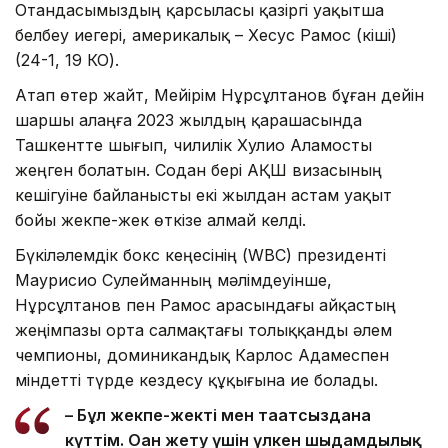
Отандасымыздың қарсыласы қазіргі уақытша
белбеу иегері, америкалық – Хесус Рамос (кіші)
(24-1, 19 КО).
Атап өтер жайт, Мейірім Нұрсұлтанов бұған дейін
шаршы алаңға 2023 жылдың қарашасында
Ташкентте шығып, чилилік Хулио Аламосты
жеңген болатын. Содан бері АҚШ визасының
кешігуіне байланысты екі жылдан астам уақыт
бойы жекпе-жек өткізе алмай келді.
Бүкіләлемдік бокс кеңесінің (WBC) президенті
Маурисио Сулейманның мәлімдеуінше,
Нұрсұлтанов пен Рамос арасындағы айқастың
жеңімпазы орта салмақтағы толыққанды әлем
чемпионы, доминикандық Карлос Адамеспен
міндетті түрде кездесу құқығына ие болады.
– Бұл жекпе-жекті мен тағатсыздана
күттім. Оған жету үшін үлкен шыдамдылық