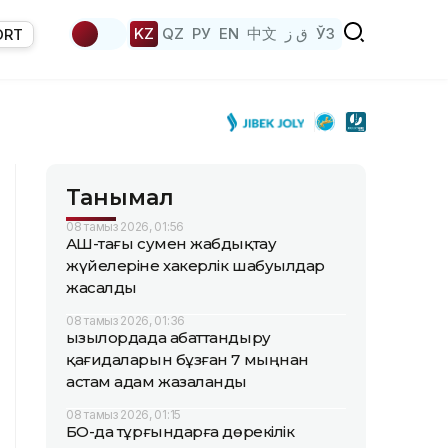
KZ
QZ
РУ
EN
中文
ق ز
ЎЗ
ORT
Танымал
08 тамыз 2026, 01:56
АҚШ-тағы сумен жабдықтау
жүйелеріне хакерлік шабуылдар
жасалды
08 тамыз 2026, 01:36
Қызылордада абаттандыру
қағидаларын бұзған 7 мыңнан
астам адам жазаланды
08 тамыз 2026, 01:15
БҚО-да тұрғындарға дөрекілік