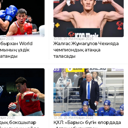
қсан 2025
10:58, 26 Желтоқсан 2025
бырхан World
Жалғас Жұмағұлов Чехияда
ымының үздік
чемпиондық атаққа
 атанды
таласады
қсан 2025
13:36, 25 Желтоқсан 2025
дық боксшылар
ҚХЛ: «Барыс» бүгін елордада