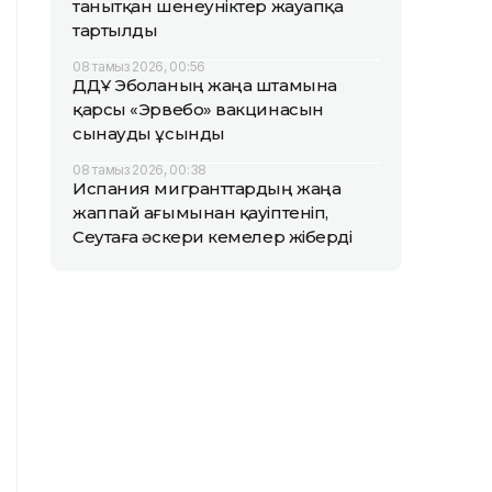
танытқан шенеуніктер жауапқа
тартылды
08 тамыз 2026, 00:56
ДДҰ Эболаның жаңа штамына
қарсы «Эрвебо» вакцинасын
сынауды ұсынды
08 тамыз 2026, 00:38
Испания мигранттардың жаңа
жаппай ағымынан қауіптеніп,
Сеутаға әскери кемелер жіберді