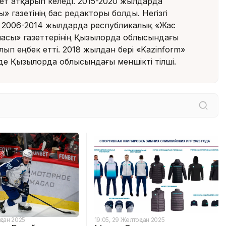
ет атқарып келеді. 2015-2020 жылдарда
» газетінің бас редакторы болды. Негізгі
 2006-2014 жылдарда республикалық «Жас
насы» газеттерінің Қызылорда облысындағы
олып еңбек етті. 2018 жылдан бері «Kazinform»
нде Қызылорда облысындағы меншікті тілші.
қсан 2025
19:05, 29 Желтоқсан 2025