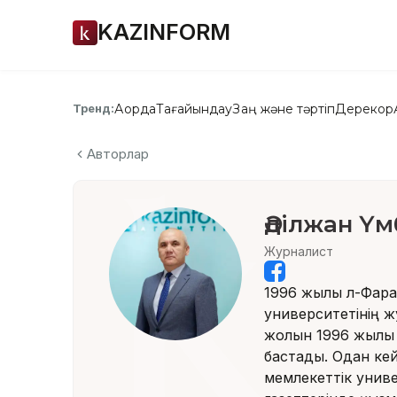
KAZINFORM
Ақорда
Тағайындау
Заң және тәртіп
Дерекқор
Тренд:
Авторлар
Әділжан Үм
Журналист
1996 жылы Әл-Фар
университетінің ж
жолын 1996 жылы 
бастады. Одан ке
мемлекеттік унив