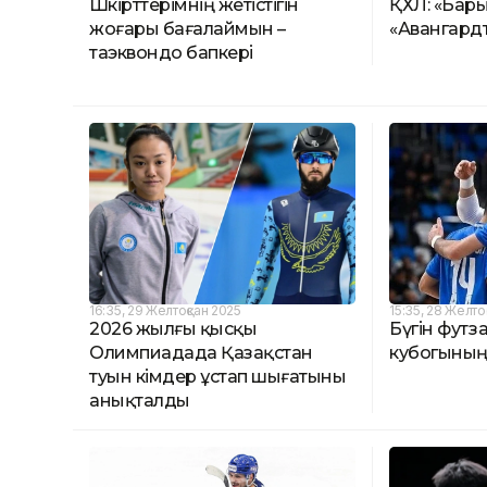
Шәкірттерімнің жетістігін
ҚХЛ: «Бар
жоғары бағалаймын –
«Авангардт
таэквондо бапкері
16:35, 29 Желтоқсан 2025
15:35, 28 Желто
2026 жылғы қысқы
Бүгін футз
Олимпиадада Қазақстан
кубогының
туын кімдер ұстап шығатыны
анықталды