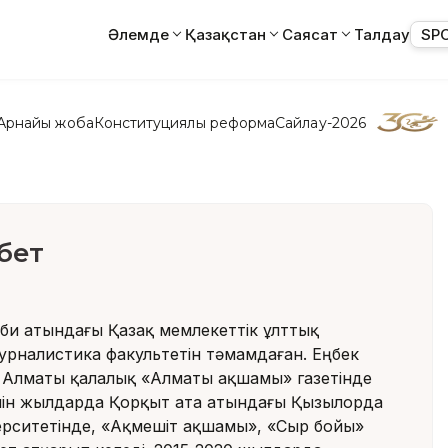
Әлемде
Қазақстан
Саясат
Талдау
SP
Арнайы жоба
Конституциялық реформа
Сайлау-2026
бет
аби атындағы Қазақ мемлекеттік ұлттық
урналистика факультетін тәмамдаған. Еңбек
Алматы қалалық «Алматы ақшамы» газетінде
йін жылдарда Қорқыт ата атындағы Қызылорда
ерситетінде, «Ақмешіт ақшамы», «Сыр бойы»