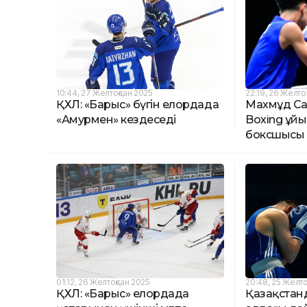
10:44, 27 Желтоқсан 2025
22:19, 26 Желто
ҚХЛ: «Барыс» бүгін елордада
Махмұд Са
«Амурмен» кездеседі
Boxing ұй
боксшысы
01:12, 26 Желтоқсан 2025
20:48, 25 Желто
ҚХЛ: «Барыс» елордада
Қазақстан