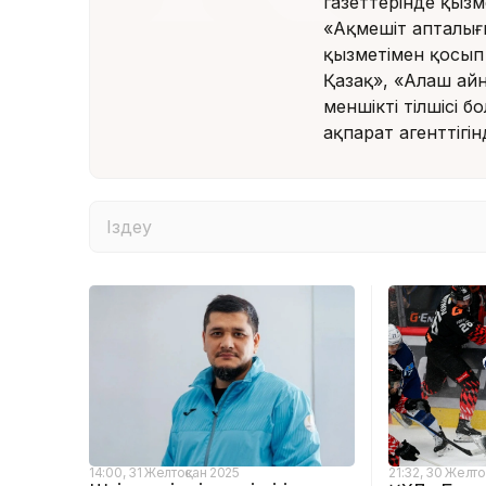
газеттерінде қызм
«Ақмешіт апталығы
қызметімен қосып
Қазақ», «Алаш ай
меншікті тілшісі б
ақпарат агенттігі
14:00, 31 Желтоқсан 2025
21:32, 30 Желто