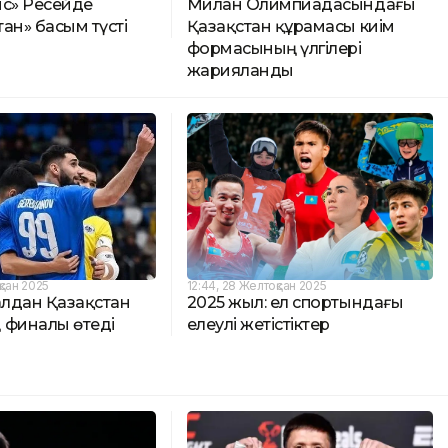
ыс» Ресейде
Милан Олимпиадасындағы
ан» басым түсті
Қазақстан құрамасы киім
формасының үлгілері
жарияланды
қсан 2025
12:44, 28 Желтоқсан 2025
алдан Қазақстан
2025 жыл: ел спортындағы
 финалы өтеді
елеулі жетістіктер