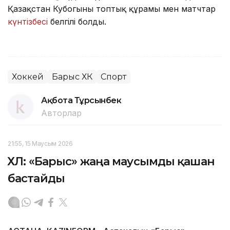
Қазақстан Кубогының топтық құрамы мен матчтар
күнтізбесі
белгілі болды.
Хоккей
Барыс ХК
Спорт
Ақбота Тұрсынбек
Авторлар
21:55, 15 Маусым 2026
ҚХЛ: «Барыс» жаңа маусымды қашан
бастайды