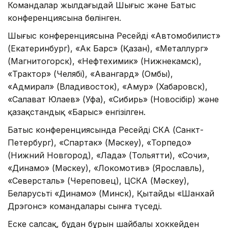
Командалар жылдағыдай Шығыс және Батыс
конференциясына бөлінген.
Шығыс конференциясына Ресейдің «Автомобилист»
(Екатеринбург), «Ак Барс» (Қазан), «Металлург»
(Магнитогорск), «Нефтехимик» (Нижнекамск),
«Трактор» (Челябі), «Авангард» (Омбы),
«Адмирал» (Владивосток), «Амур» (Хабаровск),
«Салават Юлаев» (Уфа), «Сибирь» (Новосібір) және
қазақстандық «Барыс» енгізілген.
Батыс конференциясында Ресейдің СКА (Санкт-
Петербург), «Спартак» (Мәскеу), «Торпедо»
(Нижний Новгород), «Лада» (Тольятти), «Сочи»,
«Динамо» (Мәскеу), «Локомотив» (Ярославль),
«Северсталь» (Череповец), ЦСКА (Мәскеу),
Беларусьтің «Динамо» (Минск), Қытайдың «Шанхай
Дрэгонс» командалары сынға түседі.
Еске салсақ, бұдан бұрын шайбалы хоккейден