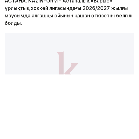
АСТАНА. KAZINFORM - Астаналық «Барыс»
Құрлықтық хоккей лигасындағы 2026/2027 жылғы
маусымда алғашқы ойынын қашан өткізетіні белгілі
болды.
Фото: «Барыс» хоккей клубы
Қазақстандық команда жаңа маусымды