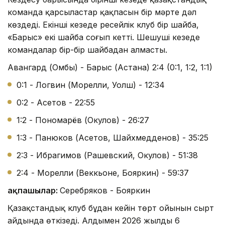
команда қарсыластар қақпасын бір мәрте дәл
көздеді. Екінші кезеңде ресейлік клуб бір шайба,
«Барыс» екі шайба соғып кетті. Шешуші кезеңде
командалар бір-бір шайбадан алмасты.
Авангард (Омбы) - Барыс (Астана) 2:4 (0:1, 1:2, 1:1)
0:1 - Логвин (Морелли, Уолш) - 12:34
0:2 - Асетов - 22:55
1:2 - Пономарёв (Окулов) - 26:27
1:3 - Панюков (Асетов, Шайхмедденов) - 35:25
2:3 - Ибрагимов (Рашевский, Окулов) - 51:38
2:4 - Морелли (Веккьоне, Бояркин) - 59:37
Қақпашылар:
Серебряков - Бояркин
Қазақстандық клуб бұдан кейін төрт ойынын сырт
айдында өткізеді. Алдымен 2026 жылдың 6