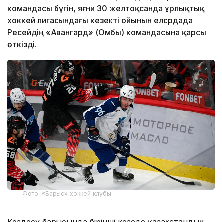
командасы бүгін, яғни 30 желтоқсанда Құрлықтық
хоккей лигасындағы кезекті ойынын елордада
Ресейдің «Авангард» (Омбы) командасына қарсы
өткізді.
Фото: «Барыс» хоккей клубы
Кездесу барысында бірінші кезеңде қазақстандық