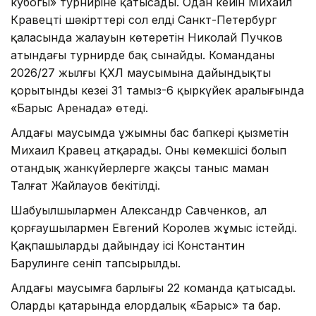
кубогы» турниріне қатысады. Одан кейін Михаил
Кравецтің шәкірттері сол елдің Санкт-Петербург
қаласында жалауын көтеретін Николай Пучков
атындағы турнирде бақ сынайды. Команданың
2026/27 жылғы ҚХЛ маусымына дайындықтың
қорытынды кезеңі 31 тамыз-6 қыркүйек аралығында
«Барыс Аренада» өтеді.
Алдағы маусымда ұжымның бас бапкері қызметін
Михаил Кравец атқарады. Оның көмекшісі болып
отандық жанкүйерлерге жақсы таныс маман
Талғат Жайлауов бекітілді.
Шабуылшылармен Александр Савченков, ал
қорғаушылармен Евгений Королев жұмыс істейді.
Қақпашыларды дайындау ісі Константин
Барулинге сеніп тапсырылды.
Алдағы маусымға барлығы 22 команда қатысады.
Олардың қатарында елордалық «Барыс» та бар.