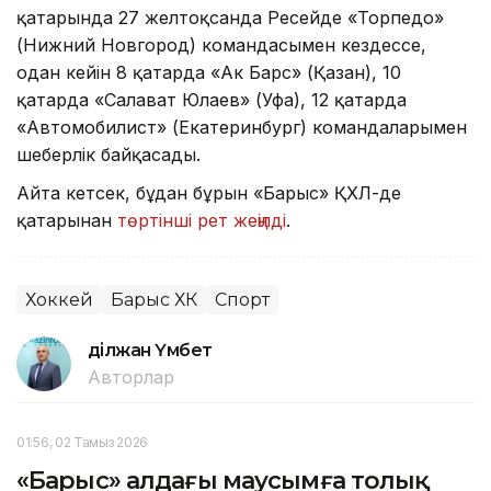
қаңтарында 27 желтоқсанда Ресейде «Торпедо»
(Нижний Новгород) командасымен кездессе,
одан кейін 8 қаңтарда «Ак Барс» (Қазан), 10
қаңтарда «Салават Юлаев» (Уфа), 12 қаңтарда
«Автомобилист» (Екатеринбург) командаларымен
шеберлік байқасады.
Айта кетсек, бұдан бұрын «Барыс» ҚХЛ-де
қатарынан
төртінші рет жеңілді
.
Хоккей
Барыс ХК
Спорт
Әділжан Үмбет
Авторлар
01:56, 02 Тамыз 2026
«Барыс» алдағы маусымға толық