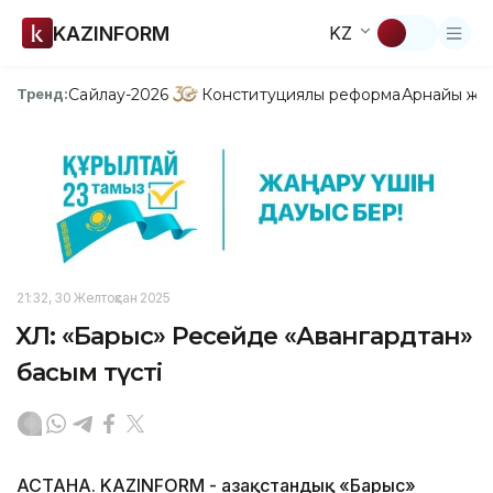
KAZINFORM
KZ
Сайлау-2026
Конституциялық реформа
Арнайы жо
Тренд:
21:32, 30 Желтоқсан 2025
ҚХЛ: «Барыс» Ресейде «Авангардтан»
басым түсті
АСТАНА. KAZINFORM - Қазақстандық «Барыс»