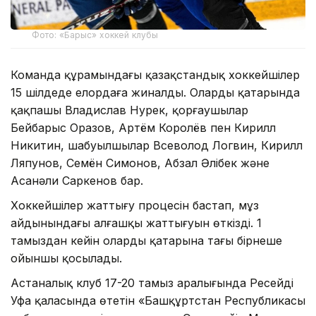
Фото: «Барыс» хоккей клубы
Команда құрамындағы қазақстандық хоккейшілер
15 шілдеде елордаға жиналды. Олардың қатарында
қақпашы Владислав Нурек, қорғаушылар
Бейбарыс Оразов, Артём Королёв пен Кирилл
Никитин, шабуылшылар Всеволод Логвин, Кирилл
Ляпунов, Семён Симонов, Абзал Әлібек және
Асанәли Саркенов бар.
Хоккейшілер жаттығу процесін бастап, мұз
айдынындағы алғашқы жаттығуын өткізді. 1
тамыздан кейін олардың қатарына тағы бірнеше
ойыншы қосылады.
Астаналық клуб 17-20 тамыз аралығында Ресейдің
Уфа қаласында өтетін «Башқұртстан Республикасы