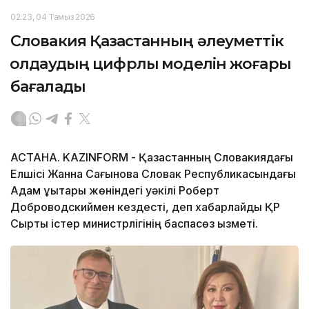
02:23, 04 Тамыз 2026
Словакия Қазақстанның әлеуметтік
қолдаудың цифрлық моделін жоғары
бағалады
АСТАНА. KAZINFORM - Қазақстанның Словакиядағы
Елшісі Жанна Сағынова Словак Республикасындағы
Адам құқықтары жөніндегі уәкілі Роберт
Доброводскиймен кездесті, деп хабарлайды ҚР
Сыртқы істер министрлігінің баспасөз қызметі.