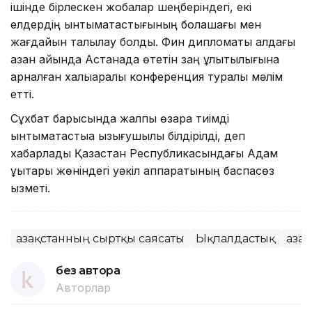
ішінде бірлескен жобалар шеңберіндегі, екі
елдердің ынтымақтастығының болашағы мен
жағдайын талқылау болды. Фин дипломаты алдағы
қазан айында Астанада өтетін заң ұлықтылығына
арналған халықаралық конференция туралы мәлім
етті.
Сұхбат барысында жалпы өзара тиімді
ынтымақтастыққа қызығушылық білдірілді, деп
хабарлады Қазақстан Республикасындағы Адам
құқықтары жөніндегі уәкіл аппаратының баспасөз
қызметі.
Қазақстанның сыртқы саясаты
Ықпалдастық
Қаза
без автора
Авторлар