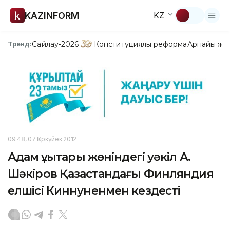
KAZINFORM
KZ
Сайлау-2026
Конституциялық реформа
Арнайы жо
Тренд:
09:48, 07 Қыркүйек 2012
Адам құқықтары жөніндегі уәкіл А.
Шәкіров Қазақстандағы Финляндия
елшісі Киннуненмен кездесті