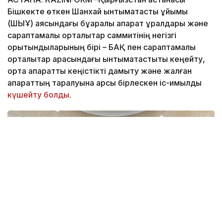
Бішкекте өткен Шанхай ынтымақтастық ұйымы
(ШЫҰ) аясындағы бұқаралық ақпарат құралдары және
сараптамалық орталықтар саммитінің негізгі
қорытындыларының бірі – БАҚ пен сараптамалық
орталықтар арасындағы ынтымақтастықты кеңейту,
ортақ ақпараттық кеңістікті дамыту және жалған
ақпараттың таралуына қарсы бірлескен іс-қимылды
күшейту болды
.