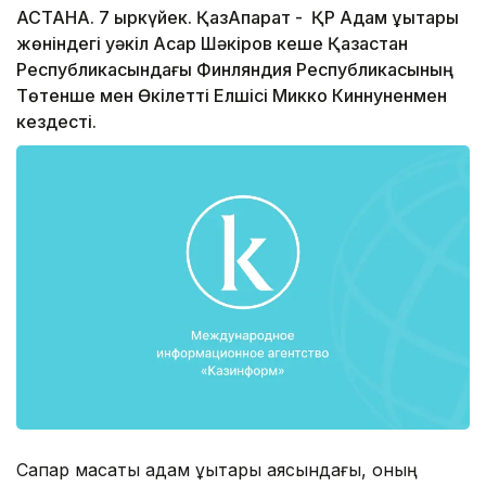
АСТАНА. 7 қыркүйек. ҚазАқпарат - ҚР Адам құқықтары
жөніндегі уәкіл Асқар Шәкіров кеше Қазақстан
Республикасындағы Финляндия Республикасының
Төтенше мен Өкілетті Елшісі Микко Киннуненмен
кездесті.
Сапар мақсаты адам құқықтары аясындағы, оның