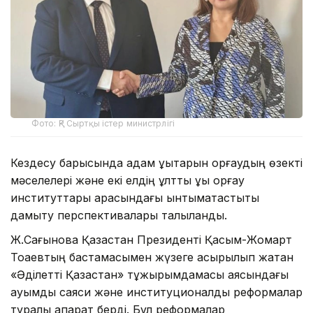
Фото: ҚР Сыртқы істер министрлігі
Кездесу барысында адам құқықтарын қорғаудың өзекті
мәселелері және екі елдің ұлттық құқық қорғау
институттары арасындағы ынтымақтастықты
дамыту перспективалары талқыланды.
Ж.Сағынова Қазақстан Президенті Қасым-Жомарт
Тоқаевтың бастамасымен жүзеге асырылып жатқан
«Әділетті Қазақстан» тұжырымдамасы аясындағы
ауқымды саяси және институционалдық реформалар
туралы ақпарат берді. Бұл реформалар