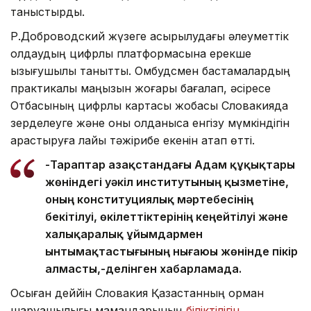
таныстырды.
Р.Доброводский жүзеге асырылудағы әлеуметтік
қолдаудың цифрлық платформасына ерекше
қызығушылық танытты. Омбудсмен бастамалардың
практикалық маңызын жоғары бағалап, әсіресе
Отбасының цифрлық картасы жобасы Словакияда
зерделеуге және оны қолданысқа енгізу мүмкіндігін
қарастыруға лайық тәжірибе екенін атап өтті.
-Тараптар Қазақстандағы Адам құқықтары
жөніндегі уәкіл институтының қызметіне,
оның конституциялық мәртебесінің
бекітілуі, өкілеттіктерінің кеңейтілуі және
халықаралық ұйымдармен
ынтымақтастығының нығаюы жөнінде пікір
алмасты,-делінген хабарламада.
Осыған деййін Словакия Қазақстанның орман
шаруашылығы мамандарының
біліктілігін