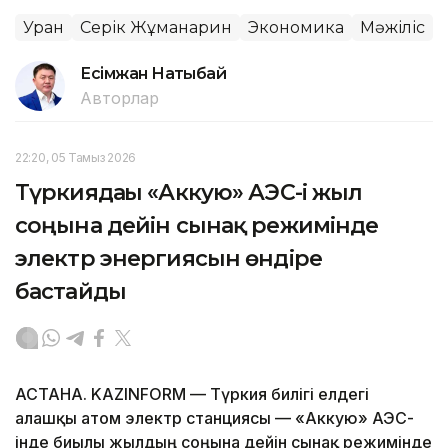
Уран
Серік Жұманғарин
Экономика
Мәжіліс
Есімжан Нақтыбай
Авторлар
22:20, 05 Тамыз 2026
Түркиядағы «Аккую» АЭС-і жыл
соңына дейін сынақ режимінде
электр энергиясын өндіре
бастайды
АСТАНА. KAZINFORM — Түркия билігі елдегі
алғашқы атом электр станциясы — «Аккую» АЭС-
інде биылғы жылдың соңына дейін сынақ режимінде