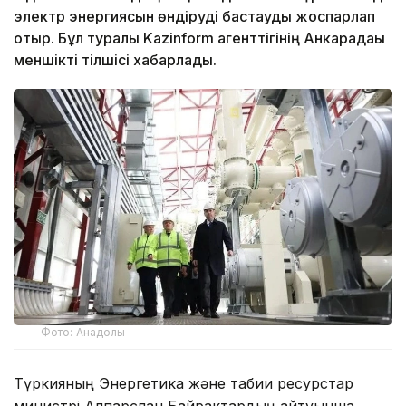
электр энергиясын өндіруді бастауды жоспарлап
отыр. Бұл туралы Kazinform агенттігінің Анкарадағы
меншікті тілшісі хабарлады.
Фото: Анадолы
Түркияның Энергетика және табиғи ресурстар
министрі Алпарслан Байрактардың айтуынша,