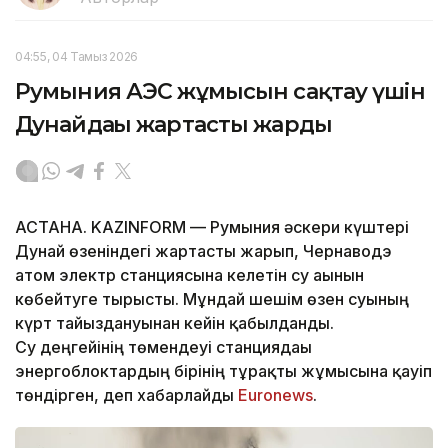
04:55, 04 Тамыз 2026
Румыния АЭС жұмысын сақтау үшін
Дунайдағы жартасты жарды
АСТАНА. KAZINFORM — Румыния әскери күштері
Дунай өзеніндегі жартасты жарып, Чернаводэ
атом электр станциясына келетін су ағынын
көбейтуге тырысты. Мұндай шешім өзен суының
күрт тайыздануынан кейін қабылданды.
Су деңгейінің төмендеуі станциядағы
энергоблоктардың бірінің тұрақты жұмысына қауіп
төндірген, деп хабарлайды
Euronews
.