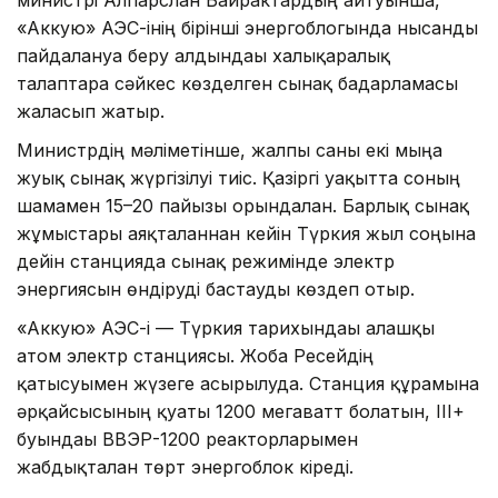
«Аккую» АЭС-інің бірінші энергоблогында нысанды
пайдалануға беру алдындағы халықаралық
талаптарға сәйкес көзделген сынақ бағдарламасы
жалғасып жатыр.
Министрдің мәліметінше, жалпы саны екі мыңға
жуық сынақ жүргізілуі тиіс. Қазіргі уақытта соның
шамамен 15–20 пайызы орындалған. Барлық сынақ
жұмыстары аяқталғаннан кейін Түркия жыл соңына
дейін станцияда сынақ режимінде электр
энергиясын өндіруді бастауды көздеп отыр.
«Аккую» АЭС-і — Түркия тарихындағы алғашқы
атом электр станциясы. Жоба Ресейдің
қатысуымен жүзеге асырылуда. Станция құрамына
әрқайсысының қуаты 1200 мегаватт болатын, III+
буындағы ВВЭР-1200 реакторларымен
жабдықталған төрт энергоблок кіреді.