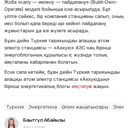
Жоба «салу — иелену — пайдалану» (Build–Own–
Operate) моделі бойынша іске асырылуда. Бұл
үлгіге сәйкес, бір компания станцияны салып, оның
иесі болып қала береді әрі кейінгі пайдалану
жұмыстарын да өзі жүзеге асырады.
Бұған дейін Түркия тарихындағы алғашқы атом
электр станциясы — «Аккую» АЭС-інің бірінші
энергоблогының құрылысы іс жүзінде толық
аяқталғаны хабарланған болатын.
Еске сала кетейік, бұған дейін Түркия тарихындағы
алғашқы атом электр станциясы «Аккуюдың»
бірінші энергетикалық блогы
аяқталуға
жақын.
Түркия
Энергетика
Әлем жаңалықтары
Элект
Бақытгүл Абайқызы
Авторлар