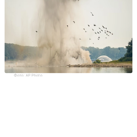
Фото: AP Photo
Румынияның Әскери-теңіз күштері Дунай
арнасындағы жартасты бұзу үшін 180 келі жарылғыш
зат қолданды. Бұл туралы елдің қорғаныс
министрінің міндетін атқарушы Раду Мирутэ
мәлімдеді.
Операцияға саперлер мен сүңгуірлерді қоса алғанда