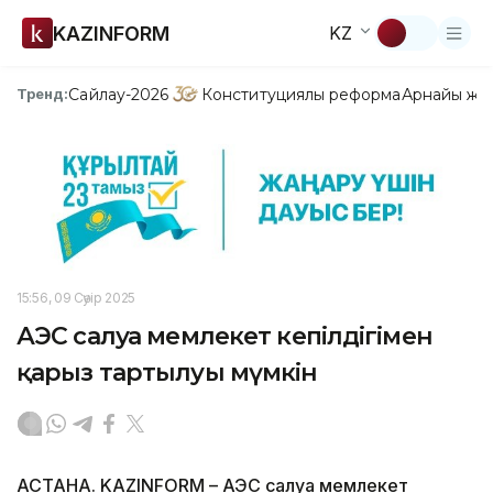
KAZINFORM
KZ
Сайлау-2026
Конституциялық реформа
Арнайы жо
Тренд:
15:56, 09 Сәуір 2025
АЭС салуға мемлекет кепілдігімен
қарыз тартылуы мүмкін
АСТАНА. KAZINFORM – АЭС салуға мемлекет