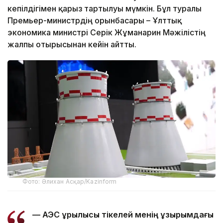
кепілдігімен қарыз тартылуы мүмкін. Бұл туралы
Премьер-министрдің орынбасары – Ұлттық
экономика министрі Серік Жұманғарин Мәжілістің
жалпы отырысынан кейін айтты.
Фото: Әлихан Асқар/Kazinform
— АЭС құрылысы тікелей менің құзырымдағы