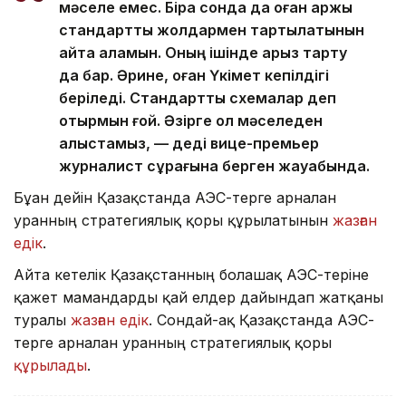
мәселе емес. Бірақ сонда да оған қаржы
стандартты жолдармен тартылатынын
айта аламын. Оның ішінде қарыз тарту
да бар. Әрине, оған Үкімет кепілдігі
беріледі. Стандартты схемалар деп
отырмын ғой. Әзірге ол мәселеден
алыстамыз, — деді вице-премьер
журналист сұрағына берген жауабында.
Бұған дейін Қазақстанда АЭС-терге арналған
уранның стратегиялық қоры құрылатынын
жазған
едік
.
Айта кетелік Қазақстанның болашақ АЭС-теріне
қажет мамандарды қай елдер дайындап жатқаны
туралы
жазған едік
. Сондай-ақ Қазақстанда АЭС-
терге арналған уранның стратегиялық қоры
құрылады
.