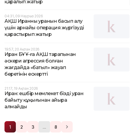
қаралып жатыр
04:31, 09 Наурыз 2026
АҚШ Иранның уранын басып алу
үшін арнайы операция жүргізуді
қарастырып жатыр
19:57, 20 Ақпан 2026
Иран БҰҰ-ға АҚШ тарапынан
әскери агрессия болған
жағдайда «батыл» жауап
беретінін ескертті
21:17, 19 Ақпан 2026
Иран: ешбір мемлекет бізді уран
байыту құқығынан айыра
алмайды
…
1
2
3
8