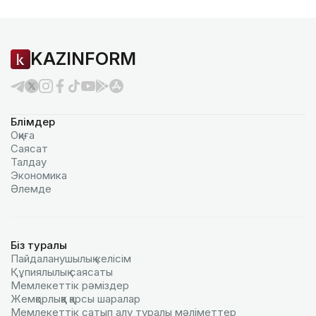
KAZINFORM
Бөлімдер
Оқиға
Саясат
Талдау
Экономика
Әлемде
Біз туралы
Пайдаланушылық келiciм
Құпиялылық саясаты
Мемлекеттік рәміздер
Жемқорлыққа қарсы шаралар
Мемлекеттік сатып алу туралы мәлiметтер