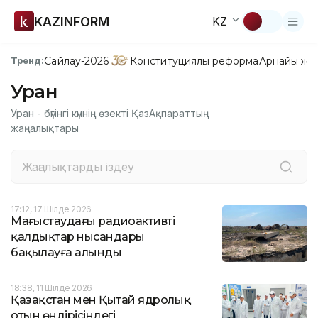
KAZINFORM
KZ
Сайлау-2026
Конституциялық реформа
Арнайы жо
Тренд:
Уран
Уран - бүгінгі күннің өзекті ҚазАқпараттың
жаңалықтары
17:12, 17 Шілде 2026
Маңғыстаудағы радиоактивті
қалдықтар нысандары
бақылауға алынды
18:38, 11 Шілде 2026
Қазақстан мен Қытай ядролық
отын өндірісіндегі