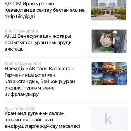
ҚР СІМ Иран уранын
Қазақстанда сақтау бастамасына
пікір білдірді
12:18, 15 Мамыр 2026
АҚШ Венесуэладан жоғары
байытылған уран шығаруды
аяқтады
10:00, 02 Мамыр 2026
Әлемдік БАҚ-тағы Қазақстан:
Германияда ұсталған
қазақстандық, Байқоңыр, уран
өндірісі, туризм және
цифрландыру
12:55, 18 Сәуір 2026
Уран өндіруге жұмсалған
шығынның 1 пайызын
өндірушілерге жұмсау мәселесі