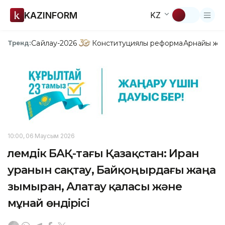
KAZINFORM
KZ
Сайлау-2026
Конституциялық реформа
Арнайы жо
Тренд:
10:00, 06 Маусым 2026
Әлемдік БАҚ-тағы Қазақстан: Иран
уранын сақтау, Байқоңырдағы жаңа
зымыран, Алатау қаласы және
мұнай өндірісі