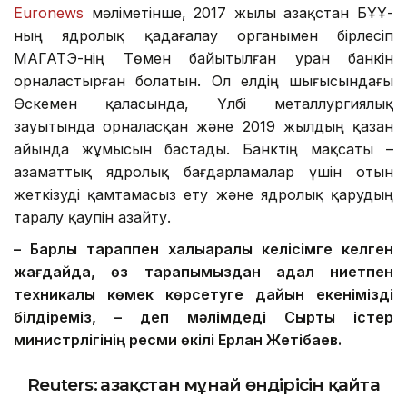
Euronews
мәліметінше, 2017 жылы Қазақстан БҰҰ-
ның ядролық қадағалау органымен бірлесіп
МАГАТЭ-нің Төмен байытылған уран банкін
орналастырған болатын. Ол елдің шығысындағы
Өскемен қаласында, Үлбі металлургиялық
зауытында орналасқан және 2019 жылдың қазан
айында жұмысын бастады. Банктің мақсаты –
азаматтық ядролық бағдарламалар үшін отын
жеткізуді қамтамасыз ету және ядролық қарудың
таралу қаупін азайту.
– Барлық тараппен халықаралық келісімге келген
жағдайда, өз тарапымыздан адал ниетпен
техникалық көмек көрсетуге дайын екенімізді
білдіреміз, – деп мәлімдеді Сыртқы істер
министрлігінің ресми өкілі Ерлан Жетібаев.
Reuters: Қазақстан мұнай өндірісін қайта