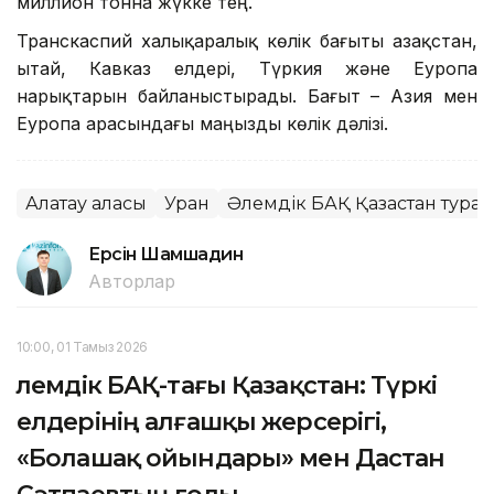
миллион тонна жүкке тең.
Транскаспий халықаралық көлік бағыты Қазақстан,
Қытай, Кавказ елдері, Түркия және Еуропа
нарықтарын байланыстырады. Бағыт – Азия мен
Еуропа арасындағы маңызды көлік дәлізі.
Алатау қаласы
Уран
Әлемдік БАҚ Қазақстан тура
Ерсiн Шамшадин
Авторлар
10:00, 01 Тамыз 2026
Әлемдік БАҚ-тағы Қазақстан: Түркі
елдерінің алғашқы жерсерігі,
«Болашақ ойындары» мен Дастан