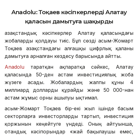
Anadolu: Тоқаев кәсіпкерлерді Алатау
қаласын дамытуға шақырды
Қазақстандық кәсіпкерлер Алатау қаласындағы
жобаларды қолдауы тиіс. Бұл сөзді Қасым-Жомарт
Тоқаев Қазақстандағы алғашқы цифрлық қаланы
дамытуға арналған кездесу барысында айтты.
Anadolu
таратқан ақпаратқа сәйкес, Алатау
қаласында 50-ден астам инвестициялық жоба
жүзеге асады. Жобалардың жалпы құны 4
миллиард долларды құрайды және 50 000-нан
астам жұмыс орны ашылуы ықтимал.
Қасым-Жомарт Тоқаев бір-екі жыл ішінде басым
секторларға инвесторларды тартып, инвестиция
қоржынын кеңейтуге үндеді. Оның айтуынша,
отандық кәсіпорындар «жай бақылаушы емес,