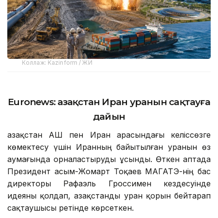
Коллаж: Kazinform / ЖИ
Euronews: Қазақстан Иран уранын сақтауға
дайын
Қазақстан АҚШ пен Иран арасындағы келіссөзге
көмектесу үшін Иранның байытылған уранын өз
аумағында орналастыруды ұсынды. Өткен аптада
Президент Қасым-Жомарт Тоқаев МАГАТЭ-нің бас
директоры Рафаэль Гроссимен кездесуінде
идеяны қолдап, Қазақстанды уран қорын бейтарап
сақтаушысы ретінде көрсеткен.