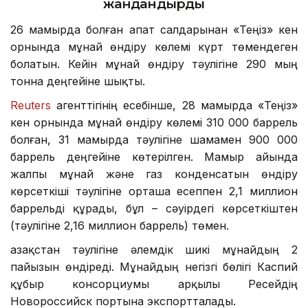
жандандырды
26 мамырда болған апат салдарынан «Теңіз» кен
орнында мұнай өндіру көлемі күрт төмендеген
болатын. Кейін мұнай өндіру тәулігіне 290 мың
тонна деңгейіне шықты.
Reuters
агенттігінің есебінше, 28 мамырда «Теңіз»
кен орнында мұнай өндіру көлемі 310 000 баррель
болған, 31 мамырда тәулігіне шамамен 900 000
баррель деңгейіне көтерілген. Мамыр айында
жалпы мұнай және газ конденсатын өндіру
көрсеткіші тәулігіне орташа есеппен 2,1 миллион
баррельді құрады, бұл – сәуірдегі көрсеткіштен
(тәулігіне 2,16 миллион баррель) төмен.
Қазақстан тәулігіне әлемдік шикі мұнайдың 2
пайызын өндіреді. Мұнайдың негізгі бөлігі Каспий
құбыр консорциумы арқылы Ресейдің
Новороссийск портына экспортталады.