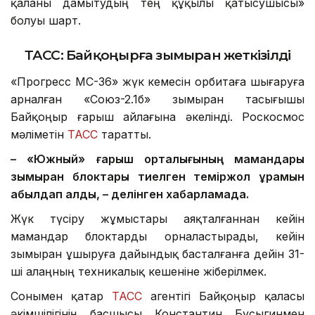
қаланы дамытудың тең құқылы қатысушысы»
болуы шарт.
ТАСС: Байқоңырға зымыран жеткізілді
«Прогресс МС-36» жүк кемесін орбитаға шығаруға
арналған «Союз-2.1б» зымыран тасығышы
Байқоңыр ғарыш айлағына әкелінді. Роскосмос
мәліметін
ТАСС
таратты.
– «Южный» ғарыш орталығының мамандары
зымыран блоктары тиелген теміржол құрамын
қабылдап алды, – делінген хабарламада.
Жүк түсіру жұмыстары аяқталғаннан кейін
мамандар блоктарды орналастырады, кейін
зымыран ұшыруға дайындық басталғанға дейін 31-
ші алаңның техникалық кешеніне жіберілмек.
Сонымен қатар
ТАСС
агентігі Байқоңыр қаласы
әкімшілігінің басшысы Константин Бусыгинмен