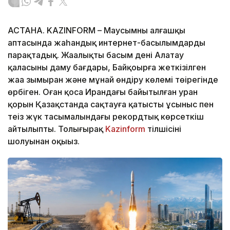
АСТАНА. KAZINFORM – Маусымның алғашқы
аптасында жаһандық интернет-басылымдарды
парақтадық. Жаңалықтың басым дені Алатау
қаласының даму бағдары, Байқоңырға жеткізілген
жаңа зымыран және мұнай өндіру көлемі төңірегінде
өрбіген. Оған қоса Ирандағы байытылған уран
қорын Қазақстанда сақтауға қатысты ұсыныс пен
теңіз жүк тасымалындағы рекордтық көрсеткіш
айтылыпты. Толығырақ
Kazinform
тілшісінің
шолуынан оқыңыз.