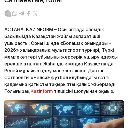
Сәтпаевтың голы
АСТАНА. KAZINFORM – Осы аптада әлемдік
басылымда Қазақстан жайлы ақпарат жиі
ұшырасты. Соның ішінде «Болашақ ойындары –
2026» халықаралық мультиспорт турнирі, Түркі
мемлекеттері ұйымының жерсерік ұшыру идеясы
ерекше аталған. Жаһандық медиа Қазақстанда
Ресей мұнайын өңдеу мәселесі және Дастан
Сәтпаевтың «Челси» футбол клубындағы сәтті
қадамына қатысты тақырыпты қалыс жібермеді.
Толығырақ
Kazinform
тілшісінің шолуынан оқыңыз.