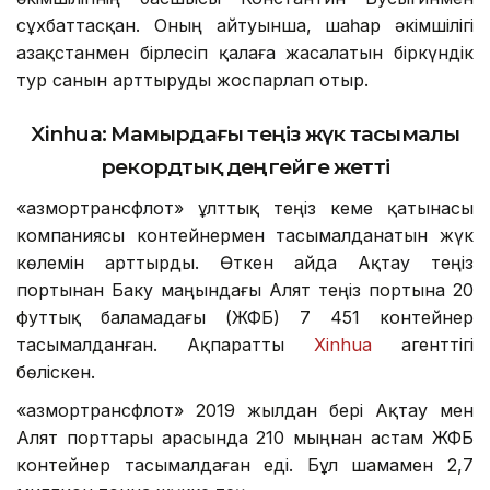
сұхбаттасқан. Оның айтуынша, шаһар әкімшілігі
Қазақстанмен бірлесіп қалаға жасалатын біркүндік
тур санын арттыруды жоспарлап отыр.
Xinhua: Мамырдағы теңіз жүк тасымалы
рекордтық деңгейге жетті
«Қазмортрансфлот» ұлттық теңіз кеме қатынасы
компаниясы контейнермен тасымалданатын жүк
көлемін арттырды. Өткен айда Ақтау теңіз
портынан Баку маңындағы Алят теңіз портына 20
футтық баламадағы (ЖФБ) 7 451 контейнер
тасымалданған. Ақпаратты
Xinhua
агенттігі
бөліскен.
«Қазмортрансфлот» 2019 жылдан бері Ақтау мен
Алят порттары арасында 210 мыңнан астам ЖФБ
контейнер тасымалдаған еді. Бұл шамамен 2,7