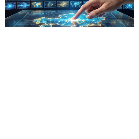
Коллаж: kazinform/ ЖИ
Report: Түркі елдері алғаш рет жерсерік ұшырады
Түркі мемлекеттері ұйымы алғаш рет наносерік
әзірлеп, ғарышқа ұшыратын болды. Ортақ ғарыш
аппараты «OTS-SAT» деп атау алып, ұшыру
мерзімі 2027 жылға жоспарланған. Жаңалықты
Report
агенттігінің Қазақстандағы бюросы
жариялады.
Жуырда Жасанды интеллект және цифрлық даму
министрі Жасұлан Мәдиев пен ТМҰ бас хатшысы
Қубанычбек Өміралиев жобаны талқылаған.