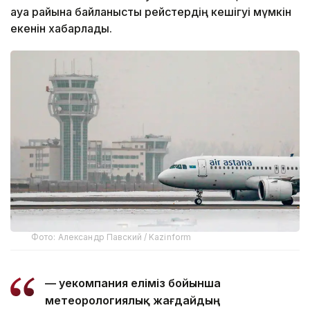
ауа райына байланысты рейстердің кешігуі мүмкін
екенін хабарлады.
Фото: Александр Павский / Kazinform
— Әуекомпания еліміз бойынша
метеорологиялық жағдайдың