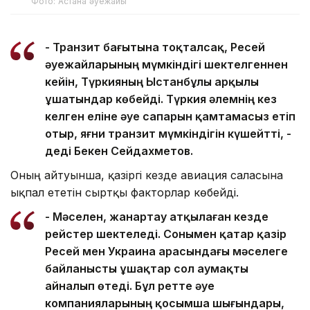
Фото: Астана әуежайы
- Транзит бағытына тоқталсақ, Ресей
әуежайларының мүмкіндігі шектелгеннен
кейін, Түркияның Ыстанбұлы арқылы
ұшатындар көбейді. Түркия әлемнің кез
келген еліне әуе сапарын қамтамасыз етіп
отыр, яғни транзит мүмкіндігін күшейтті, -
деді Бекен Сейдахметов.
Оның айтуынша, қазіргі кезде авиация саласына
ықпал ететін сыртқы факторлар көбейді.
- Мәселен, жанартау атқылаған кезде
рейстер шектеледі. Сонымен қатар қазір
Ресей мен Украина арасындағы мәселеге
байланысты ұшақтар сол аумақты
айналып өтеді. Бұл ретте әуе
компанияларының қосымша шығындары,