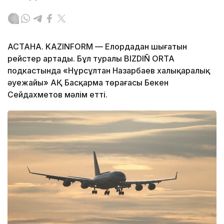
АСТАНА. KAZINFORM — Елордадан шығатын
рейстер артады. Бұл туралы BIZDIÑ ORTA
подкастында «Нұрсұлтан Назарбаев халықаралық
әуежайы» АҚ Басқарма төрағасы Бекен
Сейдахметов мәлім етті.