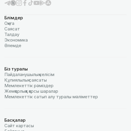
Бөлімдер
Оқиға
Саясат
Талдау
Экономика
Әлемде
Біз туралы
Пайдаланушылық келiciм
Құпиялылық саясаты
Мемлекеттік рәміздер
Жемқорлыққа қарсы шаралар
Мемлекеттік сатып алу туралы мәлiметтер
Басқалар
Сайт картасы