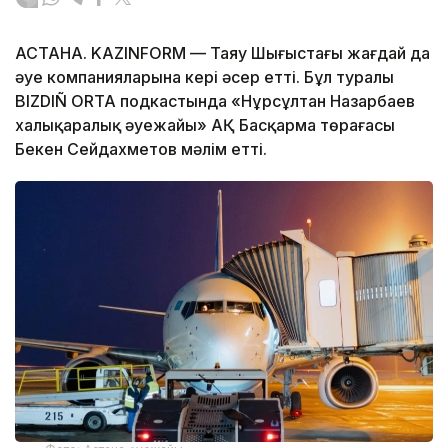
АСТАНА. KAZINFORM — Таяу Шығыстағы жағдай да
әуе компанияларына кері әсер етті. Бұл туралы
BIZDIÑ ORTA подкастында «Нұрсұлтан Назарбаев
халықаралық әуежайы» АҚ Басқарма төрағасы
Бекен Сейдахметов мәлім етті.