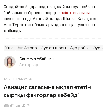
Сондай-ақ 5 қарашадағы қолайсыз ауа райына
байланысты бірнеше өңірде
көлік қозғалысы
шектелген еді. Атап айтқанда Шығыс Қазақстан
мен Түркістан облыстарында жолдар уақытша
жабылды.
Ұшақ
Air Astana
Әуе қатынасы
Ауа райы
Әуе к
Бақытгүл Абайқызы
Авторлар
12:52, 08 Тамыз 2026
Авиация саласына ықпал ететін
сыртқы факторлар көбейді