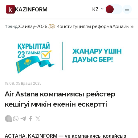
KAZINFORM
KZ
Сайлау-2026
Конституциялық реформа
Арнайы жо
Тренд:
19:08, 05 Қараша 2025
Air Astana компаниясы рейстер
кешігуі мүмкін екенін ескертті
АСТАНА. KAZINFORM — Әуе компаниясы қолайсыз