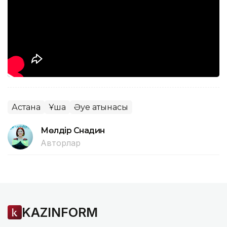
Астана
Ұшақ
Әуе қатынасы
Мөлдір Снадин
Авторлар
KAZINFORM