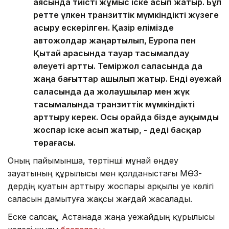
аясында тиісті жұмыс іске асып жатыр. Бұл
ретте үлкен транзиттік мүмкіндікті жүзеге
асыру ескерілген. Қазір елімізде
автожолдар жаңартылып, Еуропа пен
Қытай арасында тауар тасымалдау
әлеуеті артты. Теміржол саласында да
жаңа бағыттар ашылып жатыр. Енді әуежай
саласында да жолаушылар мен жүк
тасымалында транзиттік мүмкіндікті
арттыру керек. Осы орайда бізде ауқымды
жоспар іске асып жатыр, - деді басқар
төрағасы.
Оның пайымынша, төртінші мұнай өңдеу
зауатының құрылысы мен қолданыстағы МӨЗ-
дердің қуатын арттыру жоспары арқылы әуе көлігі
саласын дамытуға жақсы жағдай жасалады.
Еске салсақ, Астанада жаңа әуежайдың құрылысы