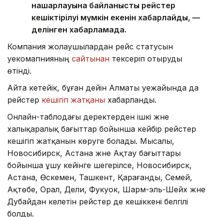
нашарлауына байланысты рейстер
кешіктірілуі мүмкін екенін хабарлайды, —
делінген хабарламада.
Компания жолаушылардан рейс статусын
әуекомапнияның
сайтынан
тексеріп отыруды
өтінді.
Айта кетейік, бұған дейін Алматы әуежайында да
рейстер
кешігіп жатқаны
хабарланды.
Онлайн-таблодағы деректерден ішкі және
халықаралық бағыттар бойынша кейбір рейстер
кешігіп жатқанын көруге болады. Мысалы,
Новосибирск, Астана және Ақтау бағыттары
бойынша ұшу кейінге шегерілсе, Новосибирск,
Астана, Өскемен, Ташкент, Қарағанды, Семей,
Ақтөбе, Орал, Дели, Фукуок, Шарм-эль-Шейх және
Дубайдан келетін рейстер де кешіккені белгілі
болды.