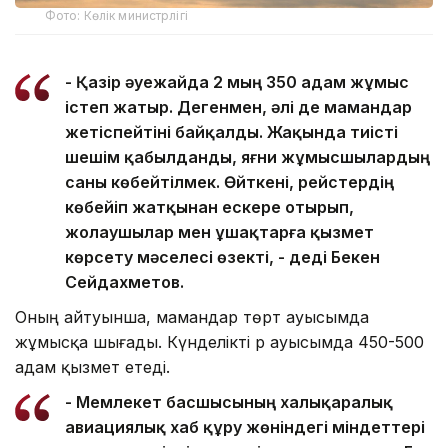
Фото: Көлік министрлігі
- Қазір әуежайда 2 мың 350 адам жұмыс
істеп жатыр. Дегенмен, әлі де мамандар
жетіспейтіні байқалды. Жақында тиісті
шешім қабылданды, яғни жұмысшылардың
саны көбейтілмек. Өйткені, рейстердің
көбейіп жатқынан ескере отырып,
жолаушылар мен ұшақтарға қызмет
көрсету мәселесі өзекті, - деді Бекен
Сейдахметов.
Оның айтуынша, мамандар төрт ауысымда
жұмысқа шығады. Күнделікті әр ауысымда 450-500
адам қызмет етеді.
- Мемлекет басшысының халықаралық
авиациялық хаб құру жөніндегі міндеттері