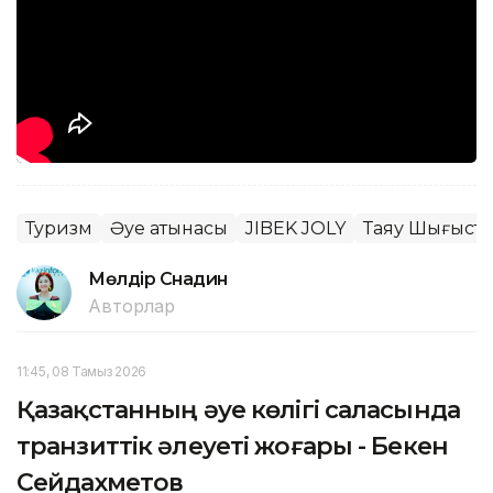
Туризм
Әуе қатынасы
JIBEK JOLY
Таяу Шығыста
Мөлдір Снадин
Авторлар
11:45, 08 Тамыз 2026
Қазақстанның әуе көлігі саласында
транзиттік әлеуеті жоғары - Бекен
Сейдахметов