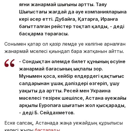
яғни жанармай шығыны артты. Таяу
Шығыстағы жағдай да әуе компанияларына
кері әсер етті. Дубайға, Қатарға, Иранға
бағытталған рейстер тоқтап қалды, - деді
басқарма төрағасы.
Сонымен қатар ол қазір әлемде әуе көлігіне арналған
жанармай мәселесі қиындап бара жатқанын айтты.
- Сондықтан әлемде билет құнының өсуіне
жанармай бағасының ықпалы зор.
Мұнымен қоса, кейбір елдердегі қақтығыс
салдарынан ұшақ дәліздері өзгеріп, ұшу
уақыты да артты. Ресей мен Украина
мәселесі тезірек шешілсе, Астана әуежайы
арқылы Еуропаға шығатын жол қысқарады,
- деді Б. Сейдахметов.
Еске салсақ, Астанада жаңа әуежайдың құрылысы
келесі жылы
басталады
.