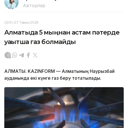
Авторлар
20:51, 07 Тамыз 2026
Алматыда 5 мыңнан астам пәтерде
уақытша газ болмайды
АЛМАТЫ. KAZINFORM — Алматының Наурызбай
ауданында екі күнге газ беру тоқтатылады.