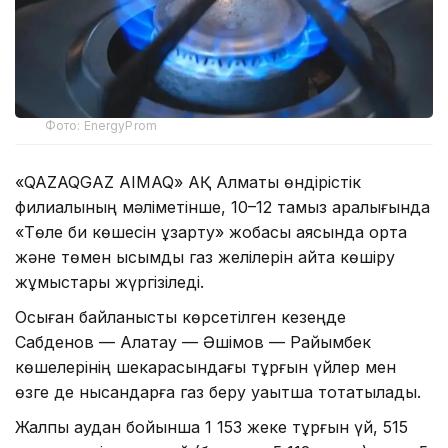
Фото: EnergyProm
«QAZAQGAZ AIMAQ» АҚ Алматы өндірістік
филиалының мәліметінше, 10–12 тамыз аралығында
«Төле би көшесін ұзарту» жобасы аясында орта
және төмен қысымды газ желілерін қайта көшіру
жұмыстары жүргізіледі.
Осыған байланысты көрсетілген кезеңде
Сабденов — Алатау — Әшімов — Райымбек
көшелерінің шекарасындағы тұрғын үйлер мен
өзге де нысандарға газ беру уақытша тоқтатылады.
Жалпы аудан бойынша 1 153 жеке тұрғын үй, 515