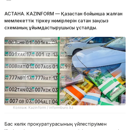
АСТАНА. KAZINFORM — Қазақстан бойынша жалған
мемлекеттік тіркеу нөмірлерін сатқан заңсыз
схеманың ұйымдастырушысы ұсталды.
Коллаж: Kazinform / informburo.kz
Бас көлік прокуратурасының үйлестіруімен