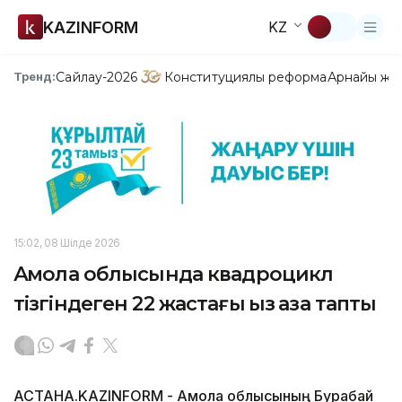
KAZINFORM
KZ
Сайлау-2026
Конституциялық реформа
Арнайы жо
Тренд:
15:02, 08 Шілде 2026
Ақмола облысында квадроцикл
тізгіндеген 22 жастағы қыз қаза тапты
АСТАНА.KAZINFORM - Ақмола облысының Бурабай