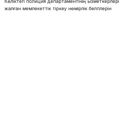
Көліктегі полиция департаментінің қызметкерлері
жалған мемлекеттік тіркеу нөмірлік белгілерін
заңсыз дайындау және тарату схемасының жолын
кесті.
— Алматыда жүйелі түрде жалған
мемлекеттік нөмірлерді дайындаумен және
сатумен айналысқан заңсыз әрекеттің
ұйымдастырушысы ұсталды. Тергеу
мәліметтері бойынша, жалған нөмірлер
Ресей Федерациясынан экспресс-жеткізу
қызметі арқылы жеткізіліп, кейін
Қазақстанның түрлі өңірлеріндегі
тапсырыс берушілерге жіберіліп
отырған, — делінген хабарламада.
Жедел-іздестіру шаралары барысында жалған
мемлекеттік тіркеу нөмірлік белгісі және басқа
да заттай дәлелдемелер тәркіленді. Қылмысқа