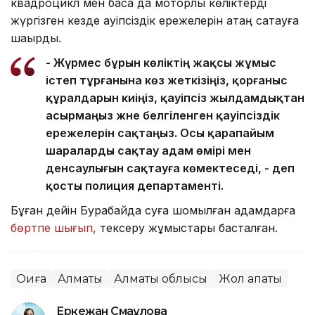
квадроцикл мен басқа да моторлы көліктерді
жүргізген кезде қауіпсіздік ережелерін қатаң сақтауға
шақырды.
- Жүрмес бұрын көліктің жақсы жұмыс
істеп тұрғанына көз жеткізіңіз, қорғаныс
құралдарын киіңіз, қауіпсіз жылдамдықтан
асырмаңыз және белгіленген қауіпсіздік
ережелерін сақтаңыз. Осы қарапайым
шараларды сақтау адам өмірі мен
денсаулығын сақтауға көмектеседі, - деп
қосты полиция департаменті.
Бұған дейін Бурабайда суға шомылған адамдарға
бөртпе шығып,
тексеру жұмыстары басталған.
Оқиға
Алматы
Алматы облысы
Жол апаты
Еркежан Смағұлова