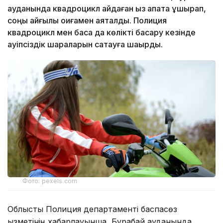
ауданында квадроцикл айдаған қыз апатқа ұшырап,
соңы қайғылы оқиғамен аяқталды. Полиция
квадроцикл мен басқа да көлікті басқару кезінде
қауіпсіздік шараларын сақтауға шақырды.
Фото: pexels.com
Облыстық Полиция департаменті баспасөз
қызметінің хабарлауынша, Бурабай ауданында