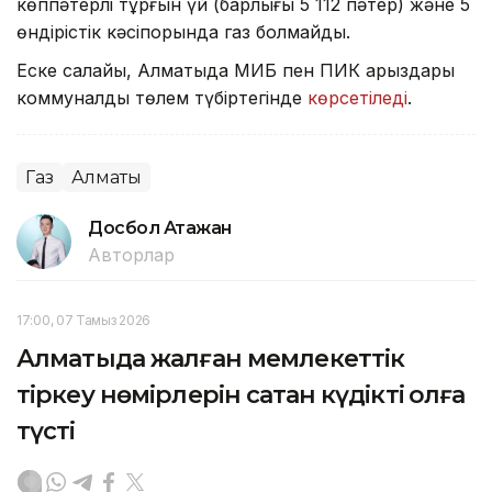
көппәтерлі тұрғын үй (барлығы 5 112 пәтер) және 5
өндірістік кәсіпорында газ болмайды.
Еске салайық, Алматыда МИБ пен ПИК қарыздары
коммуналдық төлем түбіртегінде
көрсетіледі
.
Газ
Алматы
Досбол Атажан
Авторлар
17:00, 07 Тамыз 2026
Алматыда жалған мемлекеттік
тіркеу нөмірлерін сатқан күдікті қолға
түсті