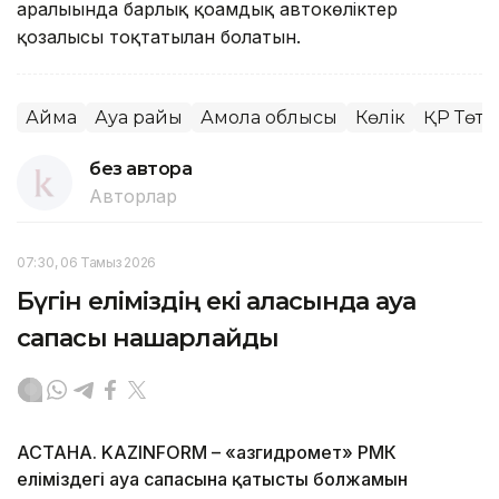
аралығында барлық қоғамдық автокөліктер
қозғалысы тоқтатылған болатын.
Аймақ
Ауа райы
Ақмола облысы
Көлік
ҚР Төте
без автора
Авторлар
07:30, 06 Тамыз 2026
Бүгін еліміздің екі қаласында ауа
сапасы нашарлайды
АСТАНА. KAZINFORM – «Қазгидромет» РМК
еліміздегі ауа сапасына қатысты болжамын