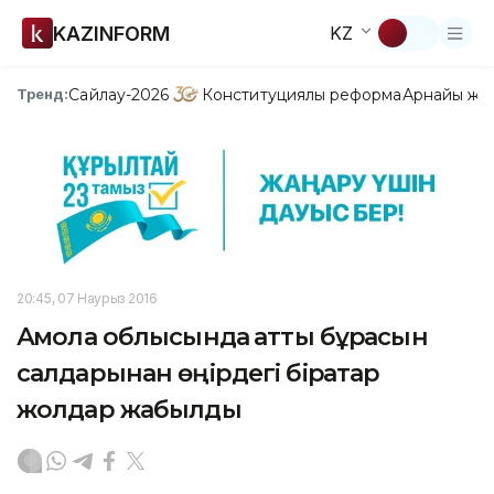
KAZINFORM
KZ
Сайлау-2026
Конституциялық реформа
Арнайы жо
Тренд:
20:45, 07 Наурыз 2016
Ақмола облысында қатты бұрқасын
салдарынан өңірдегі бірқатар
жолдар жабылды