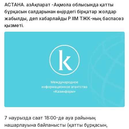
АСТАНА. ҚазАқпарат -Ақмола облысында қатты
бұрқасын салдарынан өңірдегі бірқатар жолдар
жабылды, деп хабарлайды ҚР ІІМ ТЖК-ның баспасөз
қызметі.
7 наурызда сағат 18:00-де ауа райының
нашарлауына байланысты (қатты бұрқасын,