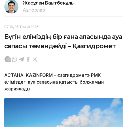
Жасұлан Бақытбекұлы
Авторлар
07:16, 05 Тамыз 2026
Бүгін еліміздің бір ғана қаласында ауа
сапасы төмендейді – Қазгидромет
АСТАНА. KAZINFORM – «Қазгидромет» РМК
еліміздегі ауа сапасына қатысты болжамын
жариялады.