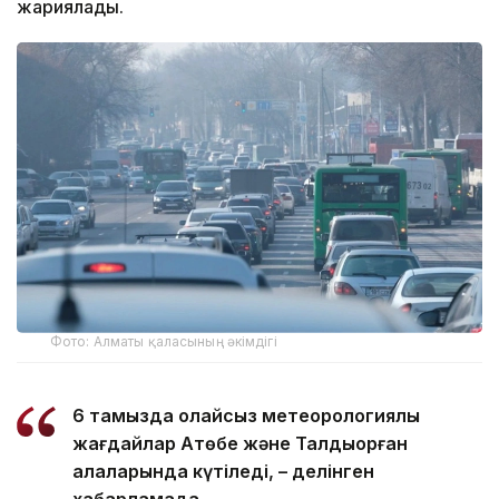
жариялады.
Фото: Алматы қаласының әкімдігі
6 тамызда қолайсыз метеорологиялық
жағдайлар Ақтөбе және Талдықорған
қалаларында күтіледі, – делінген
хабарламада.