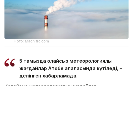
Фото: Magnific.com
5 тамызда қолайсыз метеорологиялық
жағдайлар Ақтөбе қалаласында күтіледі, –
делінген хабарламада.
Қолайсыз метеорологиялық жағдайлар –
атмосфералық ауаның беткі қабатында зиянды
(ластаушы) заттардың шоғырлануына ықпал ететін
қысқамерзімді метеофакторлардың (тымық ауа
райы, жеңіл жел, тұман, инверсия) жиынтығы.
Қолайсыз метеорологиялық жағдай кезінде