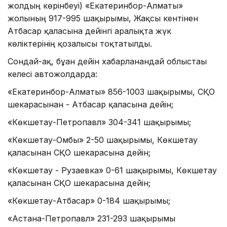
жолдың көрінбеуі) «Екатеринбор-Алматы»
жолының 917-995 шақырымы, Жақсы кентінен
Атбасар қаласына дейінгі аралықта жүк
көліктерінің қозғалысы тоқтатылды.
Сондай-ақ, бұған дейін хабарланғандай облыстағы
келесі автожолдарда:
«Екатеринбор-Алматы» 856-1003 шақырымы, СҚО
шекарасынан - Атбасар қаласына дейін;
«Көкшетау-Петропавл» 304-341 шақырымы;
«Көкшетау-Омбы» 2-50 шақырымы, Көкшетау
қаласынан СҚО шекарасына дейін;
«Көкшетау - Рузаевка» 0-61 шақырымы, Көкшетау
қаласынан СҚО шекарасына дейін;
«Көкшетау-Атбасар» 0-184 шақырымы;
«Астана-Петропавл» 231-293 шақырымы