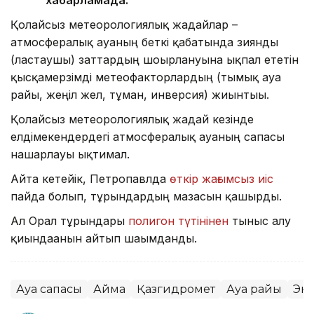
Қолайсыз метеорологиялық жағдайлар –
атмосфералық ауаның беткі қабатында зиянды
(ластаушы) заттардың шоғырлануына ықпал ететін
қысқамерзімді метеофакторлардың (тымық ауа
райы, жеңіл жел, тұман, инверсия) жиынтығы.
Қолайсыз метеорологиялық жағдай кезінде
елдімекендердегі атмосфералық ауаның сапасы
нашарлауы ықтимал.
Айта кетейік, Петропавлда
өткір жағымсыз иіс
пайда болып, тұрғындардың мазасын қашырды.
Ал Орал тұрғындары
полигон түтінінен
тыныс алу
қиындағанын айтып шағымданды.
Ауа сапасы
Аймақ
Қазгидромет
Ауа райы
Эк