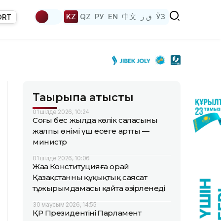
KZ
QZ
РУ
EN
中文
ق ز
ЎЗ
ORT
Тақырыпқа қатысты
01 шілде 2026, 10:24
Соңғы бес жылда көлік саласының
жалпы өнімі үш есеге артты —
министр
01 шілде 2026, 10:06
Жаңа Конституцияға орай
Қазақстанның құқықтық саясат
тұжырымдамасы қайта әзірленеді
30 маусым 2026, 14:55
ҚР Президентінің Парламент