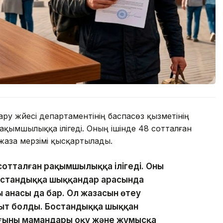
 жүйесі департаментінің баспасөз қызметінің
ақымшылыққа ілігеді. Оның ішінде 48 сотталған
жаза мерзімі қысқартылады.
отталған рақымшылыққа ілігеді. Оның
остандыққа шыққандар арасында
ң анасы да бар. Ол жазасын өтеу
қыт болды. Бостандыққа шыққан
ғының мамандары оқу және жұмысқа