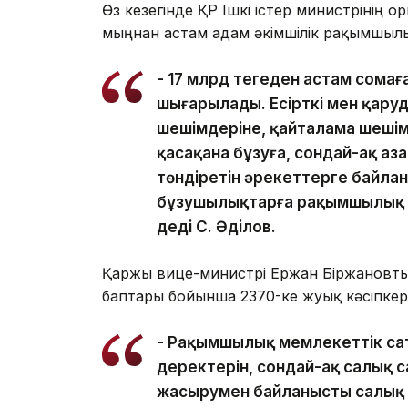
Өз кезегінде ҚР Ішкі істер министрінің
мыңнан астам адам әкімшілік рақымшы
- 17 млрд теңгеден астам сомағ
шығарылады. Есірткі мен қаруд
шешімдеріне, қайталама шеші
қасақана бұзуға, сондай-ақ аза
төндіретін әрекеттерге байлан
бұзушылықтарға рақымшылық қ
деді С. Әділов.
Қаржы вице-министрі Ержан Біржановты
баптары бойынша 2370-ке жуық кәсіпкерлі
- Рақымшылық мемлекеттік сат
деректерін, сондай-ақ салық 
жасырумен байланысты салық з