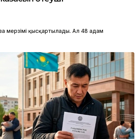
за мерзімі қысқартылады. Ал 48 адам