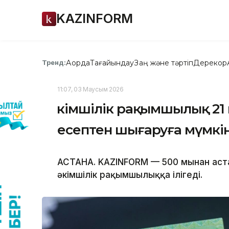
KAZINFORM
Ақорда
Тағайындау
Заң және тәртіп
Дерекқор
Тренд:
11:07, 03 Маусым 2026
Әкімшілік рақымшылық 21
есептен шығаруға мүмкін
АСТАНА. KAZINFORM — 500 мыңнан аста
әкімшілік рақымшылыққа ілігеді.