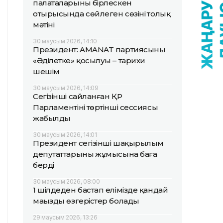
палаталарының бірлескен
отырысында сөйлеген сөзінің толық
мәтіні
30 маусым 2026, 14:10
Президент: AMANAT партиясының
«Әділетке» қосылуы – тарихи
шешім
30 маусым 2026, 14:09
Сегізінші сайланған ҚР
Парламентінің төртінші сессиясы
жабылды
30 маусым 2026, 14:01
Президент сегізінші шақырылым
депутаттарының жұмысына баға
берді
30 маусым 2026, 08:00
1 шілдеден бастап елімізде қандай
маңызды өзгерістер болады
29 маусым 2026, 13:26