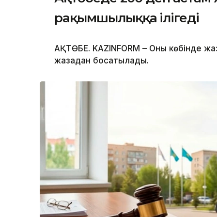
рақымшылыққа ілігеді
АҚТӨБЕ. KAZINFORM – Оның көбінде жа
жазадан босатылады.