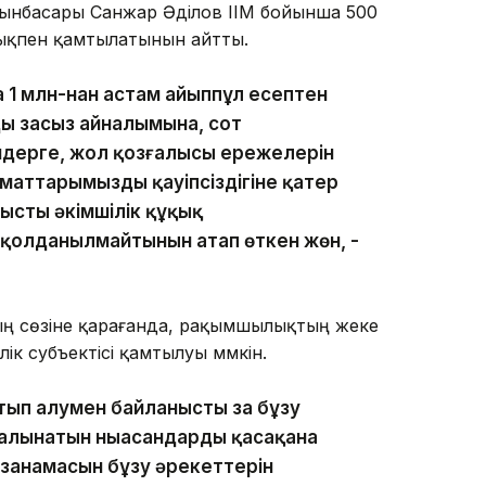
 орынбасары Санжар Әділов ІІМ бойынша 500
лықпен қамтылатынын айтты.
а 1 млн-нан астам айыппұл есептен
ың заңсыз айналымына, сот
мдерге, жол қозғалысы ережелерін
маттарымыздың қауіпсіздігіне қатер
ысты әкімшілік құқық
олданылмайтынын атап өткен жөн, -
ң сөзіне қарағанда, рақымшылықтың жеке
к субъектісі қамтылуы мүмкін.
ып алумен байланысты заң бұзу
салынатын ныасандарды қасақана
аңнамасын бұзу әрекеттерін