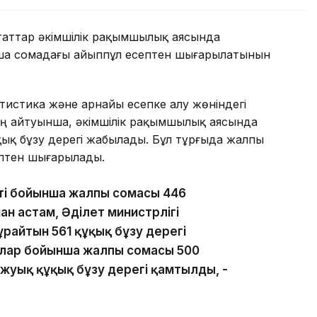
утаттар әкімшілік рақымшылық аясында
ша сомадағы айыппұл есептен шығарылатынын
истика және арнайы есепке алу жөніндегі
ың айтуынша, әкімшілік рақымшылық аясында
қық бұзу дерегі жабылады. Бұл тұрғыда жалпы
ептен шығарылады.
еті бойынша жалпы сомасы 446
нан астам, Әділет министрлігі
ұрайтын 561 құқық бұзу дерегі
олар бойынша жалпы сомасы 500
 жуық құқық бұзу дерегі қамтылды, -