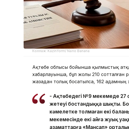
Коллаж: Kazinform/ Nano Banana
Ақтөбе облысы бойынша қылмыстық атқару
хабарлауынша, бұл жолы 210 сотталған р
жазадан толық босатылса, 162 адамның 
- Ақтөбедегі №9 мекемеде 27 с
жетеуі бостандыққа шықты. Б
кәмелетке толмаған екі баланы
мекемесінде екі айға жуық уа
азаматтарға «Мансап» орталы