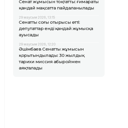
Сенат жұмысын тоқтатты: ғимараты
қандай мақсатта пайдаланылады
29 маусым 2026, 13:15
Сенаттың соңғы отырысы өтті:
депутаттар енді қандай жұмысқа
ауысады
29 маусым 2026, 12:20
Әшімбаев Сенаттың жұмысын
қорытындылады: 30 жылдық
тарихи миссия абыроймен
аяқталады