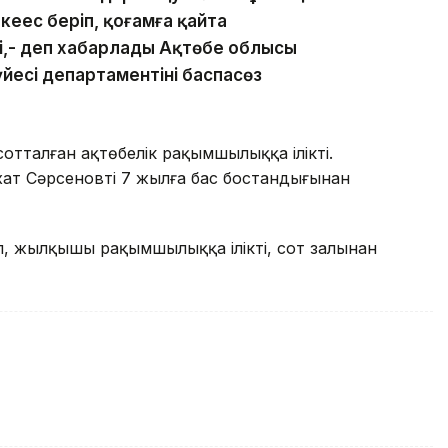
еңес беріп, қоғамға қайта
і,- деп хабарлады Ақтөбе облысы
есі департаментінің баспасөз
отталған ақтөбелік рақымшылыққа ілікті.
ат Сәрсеновті 7 жылға бас бостандығынан
п, жылқышы рақымшылыққа ілікті, сот залынан