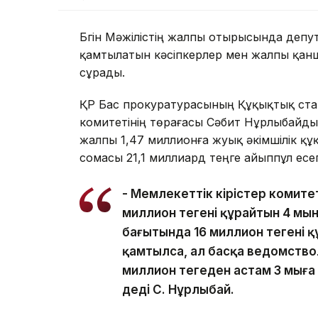
Бүгін Мәжілістің жалпы отырысында деп
қамтылатын кәсіпкерлер мен жалпы қан
сұрады.
ҚР Бас прокуратурасының Құқықтық стат
комитетінің төрағасы Сәбит Нұрлыбайд
жалпы 1,47 миллионға жуық әкімшілік құ
сомасы 21,1 миллиард теңге айыппұл ес
- Мемлекеттік кірістер комит
миллион теңгені құрайтын 4 мың
бағытында 16 миллион теңгені қ
қамтылса, ал басқа ведомств
миллион теңгеден астам 3 мыңға
деді С. Нұрлыбай.