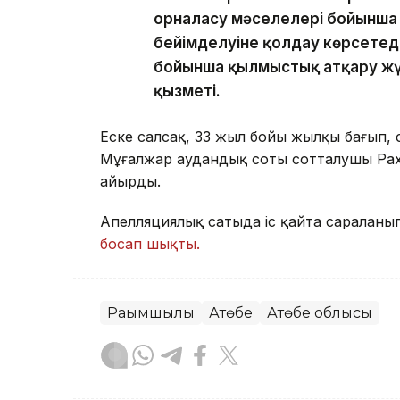
орналасу мәселелері бойынша к
бейімделуіне қолдау көрсетед
бойынша қылмыстық атқару жүй
қызметі.
Еске салсақ, 33 жыл бойы жылқы бағып, с
Мұғалжар аудандық соты сотталушы Рах
айырды.
Апелляциялық сатыда іс қайта сараланы
босап шықты.
Рақымшылық
Ақтөбе
Ақтөбе облысы