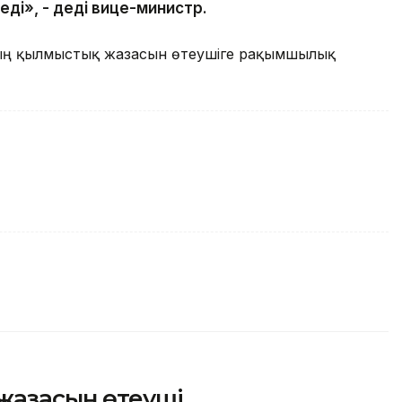
ді», - деді вице-министр.
мың қылмыстық жазасын өтеушіге рақымшылық
жазасын өтеуші