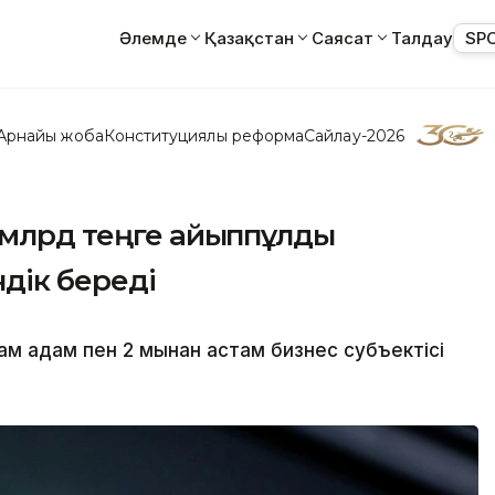
Әлемде
Қазақстан
Саясат
Талдау
SP
Арнайы жоба
Конституциялық реформа
Сайлау-2026
 млрд теңге айыппұлды
дік береді
м адам пен 2 мыңнан астам бизнес субъектісі