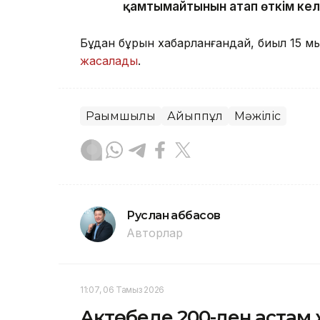
қамтымайтынын атап өткім келе
Бұдан бұрын хабарланғандай, биыл 15 
жасалады
.
Рақымшылық
Айыппұл
Мәжіліс
Руслан Ғаббасов
Авторлар
11:07, 06 Тамыз 2026
Ақтөбеде 200-ден астам 