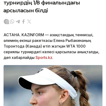
турнирдің 1/8 финалындағы
қарсыласын білді
АСТАНА. KAZINFORM — Қазақстандық теннисші,
әлемнің екінші ракеткасы Елена Рыбакинаның
Торонтода (Канада) өтіп жатқан WTA 1000
сериялы турнирдегі келесі қарсыласы анықталды,
деп хабарлайды
Sports.kz
.