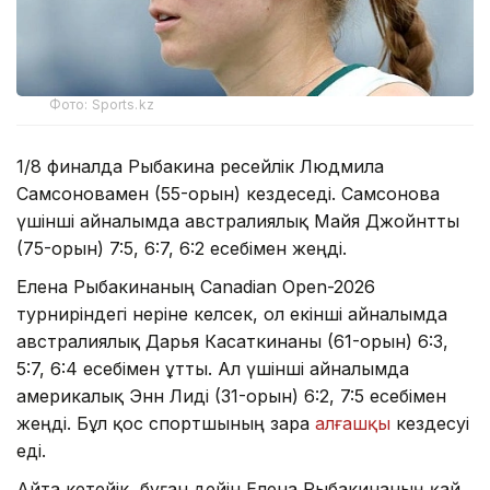
Фото: Sports.kz
1/8 финалда Рыбакина ресейлік Людмила
Самсоновамен (55-орын) кездеседі. Самсонова
үшінші айналымда австралиялық Майя Джойнтты
(75-орын) 7:5, 6:7, 6:2 есебімен жеңді.
Елена Рыбакинаның Canadian Open-2026
турниріндегі өнеріне келсек, ол екінші айналымда
австралиялық Дарья Касаткинаны (61-орын) 6:3,
5:7, 6:4 есебімен ұтты. Ал үшінші айналымда
америкалық Энн Лиді (31-орын) 6:2, 7:5 есебімен
жеңді. Бұл қос спортшының өзара
алғашқы
кездесуі
еді.
Айта кетейік, бұған дейін Елена Рыбакинаның қай