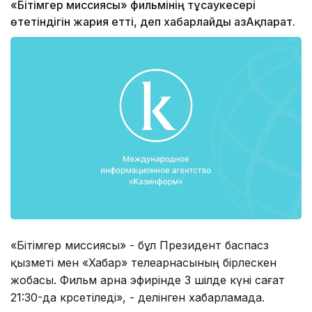
«Бітімгер миссиясы» фильмінің тұсаукесері
өтетіндігін жария етті, деп хабарлайды ҚазАқпарат.
«Бітімгер миссиясы» - бұл Президент баспасөз
қызметі мен «Хабар» телеарнасының бірлескен
жобасы. Фильм арна эфирінде 3 шілде күні сағат
21:30-да көрсетіледі», - делінген хабарламада.