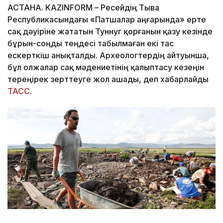
АСТАНА. KAZINFORM – Ресейдің Тыва
Республикасындағы «Патшалар аңғарында» ерте
сақ дәуіріне жататын Туннуг қорғанын қазу кезінде
бұрын-соңды теңдесі табылмаған екі тас
ескерткіш анықталды. Археологтердің айтуынша,
бұл олжалар сақ мәдениетінің қалыптасу кезеңін
тереңірек зерттеуге жол ашады, деп хабарлайды
ТАСС
.