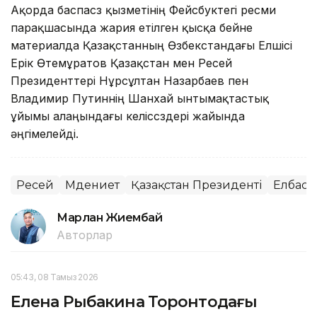
Ақорда баспасөз қызметінің Фейсбуктегі ресми
парақшасында жария етілген қысқа бейне
материалда Қазақстанның Өзбекстандағы Елшісі
Ерік Өтемұратов Қазақстан мен Ресей
Президенттері Нұрсұлтан Назарбаев пен
Владимир Путиннің Шанхай ынтымақтастық
ұйымы алаңындағы келіссөздері жайында
әңгімелейді.
Ресей
Мәдениет
Қазақстан Президенті
Елбасы
Марлан Жиембай
Авторлар
05:43, 08 Тамыз 2026
Елена Рыбакина Торонтодағы