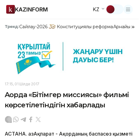
KAZINFORM
KZ
Сайлау-2026
Конституциялық реформа
Арнайы жо
Тренд:
17:15, 01 Шілде 2017
Ақорда «Бітімгер миссиясы» фильмі
көрсетілетіндігін хабарлады
АСТАНА. ҚазАқпарат - Ақорданың баспасөз қызметі