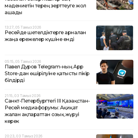
мәдениетін терең зерттеуге жол
ашады
13:27, 05 Тамыз 2026
Ресейде шетелдіктерге арналған
жаңа ережелер күшіне енді
05:15, 05 Тамыз 2026
Павел Дуров Telegram-ның App
Store-дан өшірілуіне қатысты пікір
білдірді
21:15, 03 Тамыз 2026
Санкт-Петербургтегі III Қазақстан-
Ресей медиафорумы: Ақиқат
жалған ақпараттан озық жүруі
керек
20:23, 03 Тамыз 2026