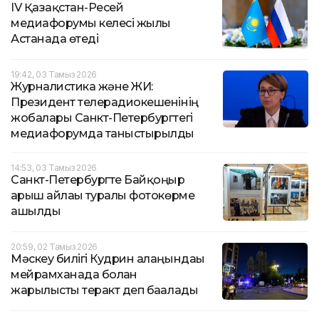
IV Қазақстан-Ресей
медиафорумы келесі жылы
Астанада өтеді
19:42, 03 Тамыз 2026
Журналистика және ЖИ:
Президент телерадиокешенінің
жобалары Санкт-Петербургтегі
медиафорумда таныстырылды
14:53, 03 Тамыз 2026
Санкт-Петербургте Байқоңыр
ғарыш айлағы туралы фотокөрме
ашылды
20:59, 02 Тамыз 2026
Мәскеу билігі Кудрин алаңындағы
мейрамханада болған
жарылысты теракт деп бағалады