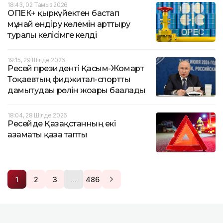
18:43, 02 Тамыз 2026
ОПЕК+ қыркүйектен бастап
мұнай өндіру көлемін арттыру
туралы келісімге келді
19:15, 29 Шілде 2026
Ресей президенті Қасым-Жомарт
Тоқаевтың фиджитал-спортты
дамытудағы рөлін жоғары бағалады
18:04, 28 Шілде 2026
Ресейде Қазақстанның екі
азаматы қаза тапты
…
1
2
3
486