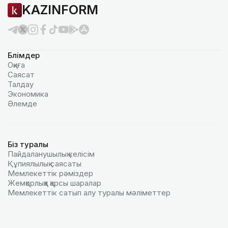
KAZINFORM
Бөлімдер
Оқиға
Саясат
Талдау
Экономика
Әлемде
Біз туралы
Пайдаланушылық келiciм
Құпиялылық саясаты
Мемлекеттік рәміздер
Жемқорлыққа қарсы шаралар
Мемлекеттік сатып алу туралы мәлiметтер