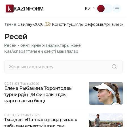
KAZINFORM
KZ
Сайлау-2026
Конституциялық реформа
Арнайы жо
Тренд:
Ресей
Ресей - бүгінгі күннің жаңалықтары және
ҚазАқпараттағы ең өзекті мақалалар
05:43, 08 Тамыз 2026
Елена Рыбакина Торонтодағы
турнирдің 1/8 финалындағы
қарсыласын білді
08:38, 07 Тамыз 2026
Тувадағы «Патшалар аңғарынан»
табылған ескерткіштер сақ