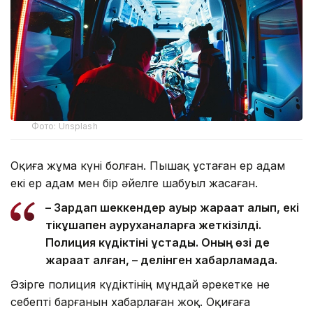
Фото: Unsplash
Оқиға жұма күні болған. Пышақ ұстаған ер адам
екі ер адам мен бір әйелге шабуыл жасаған.
– Зардап шеккендер ауыр жарақат алып, екі
тікұшақпен ауруханаларға жеткізілді.
Полиция күдіктіні ұстады. Оның өзі де
жарақат алған, – делінген хабарламада.
Әзірге полиция күдіктінің мұндай әрекетке не
себепті барғанын хабарлаған жоқ. Оқиғаға