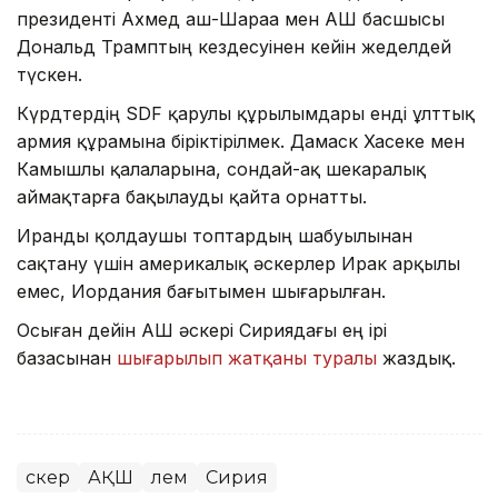
президенті Ахмед аш-Шараа мен АҚШ басшысы
Дональд Трамптың кездесуінен кейін жеделдей
түскен.
Күрдтердің SDF қарулы құрылымдары енді ұлттық
армия құрамына біріктірілмек. Дамаск Хасеке мен
Камышлы қалаларына, сондай-ақ шекаралық
аймақтарға бақылауды қайта орнатты.
Иранды қолдаушы топтардың шабуылынан
сақтану үшін америкалық әскерлер Ирак арқылы
емес, Иордания бағытымен шығарылған.
Осыған дейін АҚШ әскері Сириядағы ең ірі
базасынан
шығарылып жатқаны туралы
жаздық.
Әскер
АҚШ
Әлем
Сирия