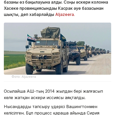
базаны өз бақылауына алды. Соңғы әскери колонна
Хасеке провинциясындағы Касрак әуе базасынан
шықты, деп хабарлайды
Aljazeera.
Фото: Aljazeera
Осылайша АҚШ-тың 2014 жылдан бері жалғасып
келе жатқан әскери иссиясы аяқталды.
Нысандарды тапсыру үдерісі Вашингтонмен
келісілген. Бұл процесс қараша айында Сирия