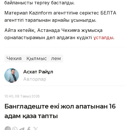
байланысты тергеу басталды.
Материал Kazinform агенттігіне серіктес БЕЛТА
агенттігі тарапынан арнайы ұсынылды.
Айта кетейік, Астанада Чехияға жұмысқа
орналастырамын деп алдаған күдікті
ұсталды
.
Чехия
Қылмыс
Әлем
Асхат Райқұл
Авторлар
10:40, 08 Тамыз 2026
Бангладеште екі жол апатынан 16
адам қаза тапты