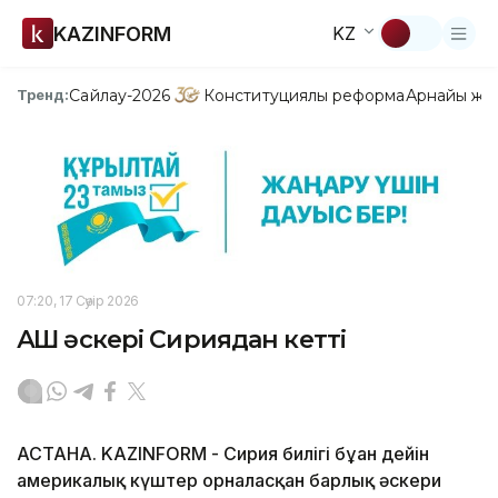
KAZINFORM
KZ
Сайлау-2026
Конституциялық реформа
Арнайы жо
Тренд:
07:20, 17 Сәуір 2026
АҚШ әскері Сириядан кетті
АСТАНА. KAZINFORM - Сирия билігі бұған дейін
америкалық күштер орналасқан барлық әскери