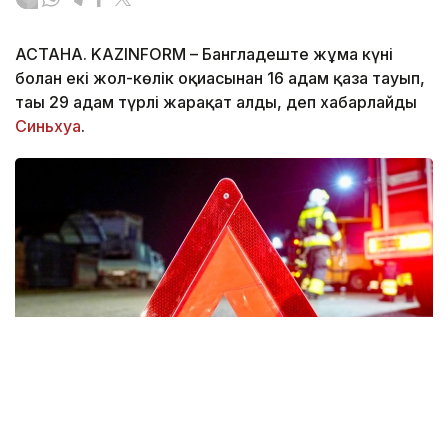
АСТАНА. KAZINFORM – Бангладеште жұма күні
болған екі жол-көлік оқиғасынан 16 адам қаза тауып,
тағы 29 адам түрлі жарақат алды, деп хабарлайды
Синьхуа
.
Фото: Мақсат Шағырбаев / Kazinform