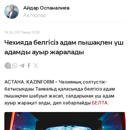
Айдар Оспаналиев
Авторлар
19:34, 08 Тамыз 2026
Чехияда белгісіз адам пышақпен үш
адамды ауыр жаралады
АСТАНА. KAZINFORM – Чехияның солтүстік-
батысындағы Танвальд қаласында белгісіз адам
пышақпен шабуыл жасап, салдарынан үш адам
ауыр жарақат алды, деп хабарлайды
БЕЛТА
.