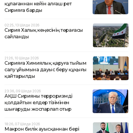
құлағаннан кейін алғаш рет
Сирияға барды
02:25, 13 Шілде 2026
Сирия Халық кеңесінің төрағасы
сайланды
21:26, 10 Шілде 2026
Сирияға Химиялық қаруға тыйым
салу ұйымына дауыс беру құқығы
қайтарылды
23:36, 09 Шілде 2026
АҚШ Сирияны терроризмді
қолдайтын елдер тізімінен
шығаруды жоспарлап отыр
18:26, 07 Шілде 2026
Макрон билік ауысқаннан бері