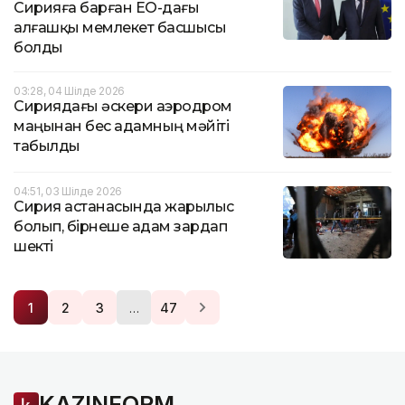
Сирияға барған ЕО-дағы
алғашқы мемлекет басшысы
болды
03:28, 04 Шілде 2026
Сириядағы әскери аэродром
маңынан бес адамның мәйіті
табылды
04:51, 03 Шілде 2026
Сирия астанасында жарылыс
болып, бірнеше адам зардап
шекті
…
1
2
3
47
KAZINFORM