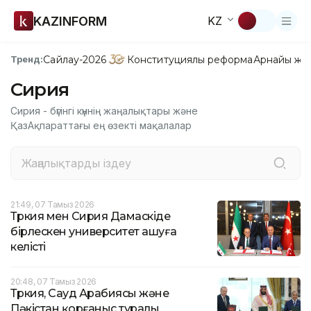
KAZINFORM
KZ
Сайлау-2026
Конституциялық реформа
Арнайы жо
Тренд:
Сирия
Сирия - бүгінгі күннің жаңалықтары және
ҚазАқпараттағы ең өзекті мақалалар
21:49, 07 Тамыз 2026
Түркия мен Сирия Дамаскіде
бірлескен университет ашуға
келісті
20:48, 07 Тамыз 2026
Түркия, Сауд Арабиясы және
Пәкістан қорғаныс туралы