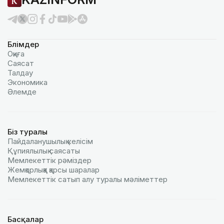
Бөлімдер
Оқиға
Саясат
Талдау
Экономика
Әлемде
Біз туралы
Пайдаланушылық келiciм
Құпиялылық саясаты
Мемлекеттік рәміздер
Жемқорлыққа қарсы шаралар
Мемлекеттік сатып алу туралы мәлiметтер
Басқалар