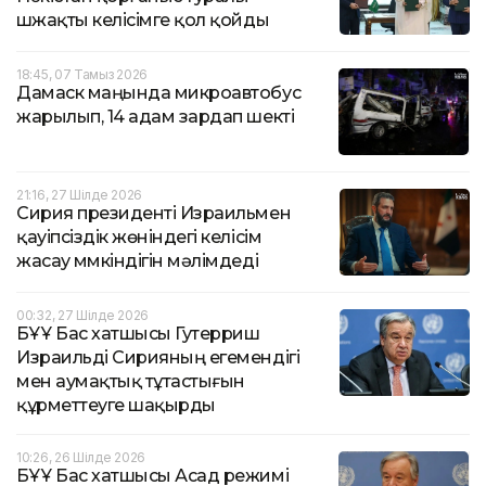
үшжақты келісімге қол қойды
18:45, 07 Тамыз 2026
Дамаск маңында микроавтобус
жарылып, 14 адам зардап шекті
21:16, 27 Шілде 2026
Сирия президенті Израильмен
қауіпсіздік жөніндегі келісім
жасау мүмкіндігін мәлімдеді
00:32, 27 Шілде 2026
БҰҰ Бас хатшысы Гутерриш
Израильді Сирияның егемендігі
мен аумақтық тұтастығын
құрметтеуге шақырды
10:26, 26 Шілде 2026
БҰҰ Бас хатшысы Асад режимі