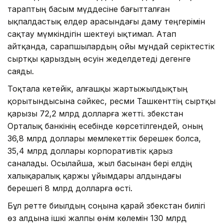
тараптың басым мүддесіне бағытталған
ықпалдастық елдер арасындағы даму теңгерімін
сақтау мүмкіндігін шектеуі ықтимал. Атап
айтқанда, сарапшылардың ойы мұндай серіктестік
сыртқы қарыздың өсуін жеделдетеді дегенге
саяды.
Тоқтала кетейік, алғашқы жартыжылдықтың
қорытындысына сәйкес, ресми Ташкенттің сыртқы
қарызы 72,2 млрд долларға жетті. Өзбекстан
Орталық банкінің есебінде көрсетілгендей, оның
36,8 млрд доллары мемлекеттік берешек болса,
35,4 млрд доллары корпоративтік қарыз
саналады. Осылайша, жыл басынан бері елдің
халықаралық қаржы ұйымдары алдындағы
берешегі 8 млрд долларға өсті.
Бұл ретте биылдың соңына қарай Өзбекстан билігі
өз алдына ішкі жалпы өнім көлемін 130 млрд