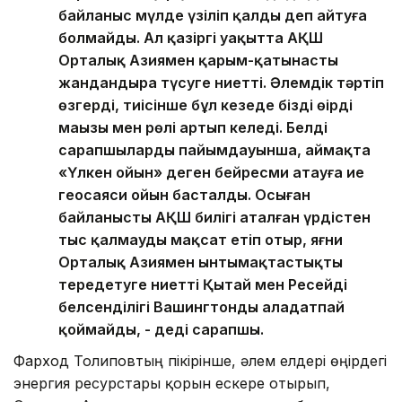
байланыс мүлде үзіліп қалды деп айтуға
болмайды. Ал қазіргі уақытта АҚШ
Орталық Азиямен қарым-қатынасты
жандандыра түсуге ниетті. Әлемдік тәртіп
өзгерді, тиісінше бұл кезеңде біздің өңірдің
маңызы мен рөлі артып келеді. Белді
сарапшылардың пайымдауынша, аймақта
«Үлкен ойын» деген бейресми атауға ие
геосаяси ойын басталды. Осыған
байланысты АҚШ билігі аталған үрдістен
тыс қалмауды мақсат етіп отыр, яғни
Орталық Азиямен ынтымақтастықты
тереңдетуге ниетті Қытай мен Ресейдің
белсенділігі Вашингтонды алаңдатпай
қоймайды, - деді сарапшы.
Фарход Толиповтың пікірінше, әлем елдері өңірдегі
энергия ресурстары қорын ескере отырып,