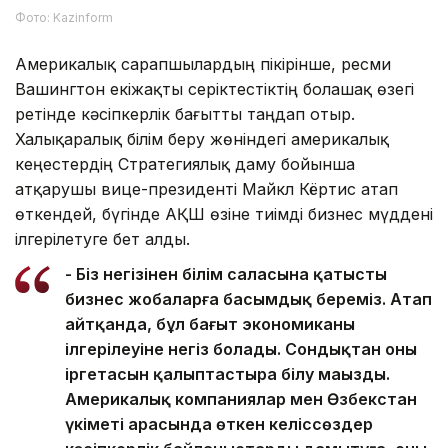
Фото: Kazinform
Америкалық сарапшылардың пікірінше, ресми
Вашингтон екіжақты серіктестіктің болашақ өзегі
ретінде кәсіпкерлік бағытты таңдап отыр.
Халықаралық білім беру жөніндегі америкалық
кеңестердің Стратегиялық даму бойынша
атқарушы вице-президенті Майкл Кёртис атап
өткендей, бүгінде АҚШ өзіне тиімді бизнес мүддені
ілгерілетуге бет алды.
- Біз негізінен білім саласына қатысты
бизнес жобаларға басымдық береміз. Атап
айтқанда, бұл бағыт экономиканың
ілгерілеуіне негіз болады. Сондықтан оның
іргетасын қалыптастыра білу маңызды.
Америкалық компаниялар мен Өзбекстан
үкіметі арасында өткен келіссөздер