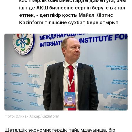
кәсіпкерлік байланыстарды дамытуға, оның
ішінде АҚШ бизнесіне серпін беруге ықпал
етпек, - деп пікір қосты Майкл Кёртис
Kazinform тілшісіне сұхбат бере отырып.
Фото: Әлихан Асқар/Kazinform
Шетелдік экономистердің пайымдауынша, бір