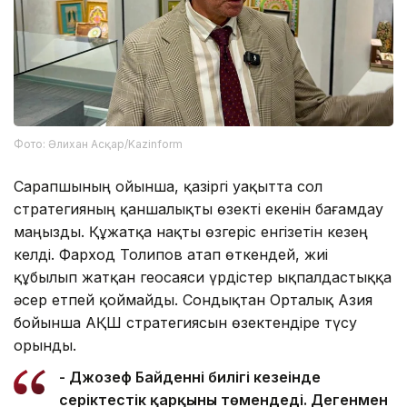
Фото: Әлихан Асқар/Kazinform
Сарапшының ойынша, қазіргі уақытта сол
стратегияның қаншалықты өзекті екенін бағамдау
маңызды. Құжатқа нақты өзгеріс енгізетін кезең
келді. Фарход Толипов атап өткендей, жиі
құбылып жатқан геосаяси үрдістер ықпалдастыққа
әсер етпей қоймайды. Сондықтан Орталық Азия
бойынша АҚШ стратегиясын өзектендіре түсу
орынды.
- Джозеф Байденнің билігі кезеңінде
серіктестік қарқыны төмендеді. Дегенмен