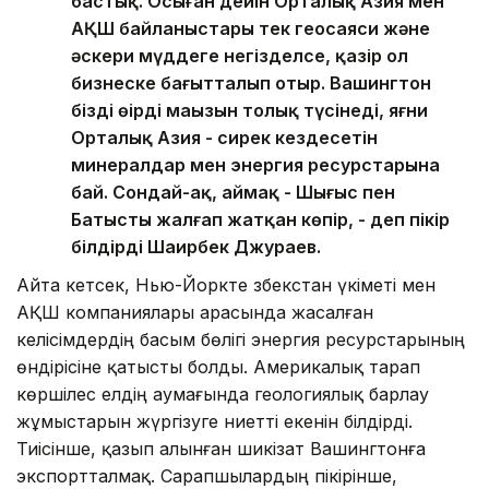
бастық. Осыған дейін Орталық Азия мен
АҚШ байланыстары тек геосаяси және
әскери мүддеге негізделсе, қазір ол
бизнеске бағытталып отыр. Вашингтон
біздің өңірдің маңызын толық түсінеді, яғни
Орталық Азия - сирек кездесетін
минералдар мен энергия ресурстарына
бай. Сондай-ақ, аймақ - Шығыс пен
Батысты жалғап жатқан көпір, - деп пікір
білдірді Шаирбек Джураев.
Айта кетсек, Нью-Йоркте Өзбекстан үкіметі мен
АҚШ компаниялары арасында жасалған
келісімдердің басым бөлігі энергия ресурстарының
өндірісіне қатысты болды. Америкалық тарап
көршілес елдің аумағында геологиялық барлау
жұмыстарын жүргізуге ниетті екенін білдірді.
Тиісінше, қазып алынған шикізат Вашингтонға
экспортталмақ. Сарапшылардың пікірінше,