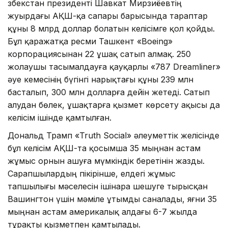
Өзбекстан президенті Шавкат Мирзиёевтің
жуырдағы АҚШ-қа сапары барысында тараптар
құны 8 млрд доллар болатын келісімге қол қойды.
Бұл қаражатқа ресми Ташкент «Boeing»
корпорациясынан 22 ұшақ сатып алмақ. 250
жолаушы тасымалдауға қауқарлы «787 Dreamliner»
әуе кемесінің бүгінгі нарықтағы құны 239 млн
басталып, 300 млн долларға дейін жетеді. Сатып
алудан бөлек, ұшақтарға қызмет көрсету ақысы да
келісім ішінде қамтылған.
Дональд Трамп «Truth Social» әлеуметтік желісінде
бұл келісім АҚШ-та қосымша 35 мыңнан астам
жұмыс орнын ашуға мүмкіндік беретінін жазды.
Сарапшылардың пікірінше, елдегі жұмыс
тапшылығы мәселесін ішінара шешуге тырысқан
Вашингтон үшін мәміле ұтымды саналады, яғни 35
мыңнан астам америкалық алдағы 6-7 жылда
тұрақты қызметпен қамтылады.