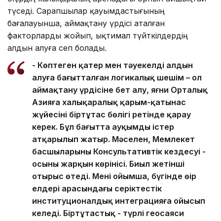
түседі. Сарапшылар қауымдастығының
бағалауынша, аймақтану үрдісі аталған
факторларды жойып, ықтимал түйткілдердің
алдын алуға сеп болады.
- Көптеген қатер мен тәуекелдің алдын
алуға бағытталған логикалық шешім – ол
аймақтану үрдісіне бет алу, яғни Орталық
Азияға халықаралық қарым-қатынас
жүйесінің біртұтас бөлігі ретінде қарау
керек. Бұл бағытта ауқымды істер
атқарылып жатыр. Мәселен, Мемлекет
басшыларының Консультативтік кездесуі -
осының жарқын көрінісі. Биыл жетінші
отырыс өтеді. Менің ойымша, бүгінде өңір
елдері арасындағы серіктестік
институционалдық интеграцияға ойысып
келеді. Біртұтастық - түрлі геосаяси