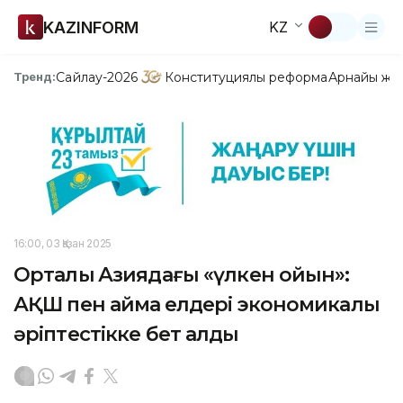
KAZINFORM
KZ
Сайлау-2026
Конституциялық реформа
Арнайы жо
Тренд:
16:00, 03 Қазан 2025
Орталық Азиядағы «үлкен ойын»:
АҚШ пен аймақ елдері экономикалық
әріптестікке бет алды