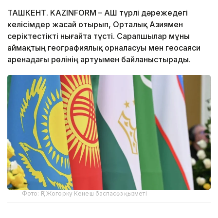
ТАШКЕНТ. KAZINFORM – АҚШ түрлі дәрежедегі
келісімдер жасай отырып, Орталық Азиямен
серіктестікті нығайта түсті. Сарапшылар мұны
аймақтың географиялық орналасуы мен геосаяси
аренадағы рөлінің артуымен байланыстырады.
Фото: ҚР Жогорку Кенеш баспасөз қызметі