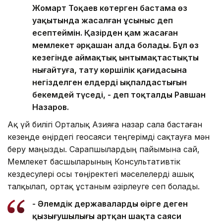
Жомарт Тоқаев көтерген бастама өз
уақытында жасалған ұсыныс деп
есептеймін. Қазірден қам жасаған
мемлекет әрқашан алда болады. Бұл өз
кезегінде аймақтық ынтымақтастықты
нығайтуға, тату көршілік қағидасына
негізделген елдердің ықпалдастығын
бекемдей түседі, - деп тоқталды Равшан
Назаров.
Ақ үй билігі Орталық Азияға назар сала бастаған
кезеңде өңірдегі геосаяси теңгерімді сақтауға мән
беру маңызды. Сарапшылардың пайымына сай,
Мемлекет басшыларының Консультативтік
кездесулері осы төңіректегі мәселелерді ашық
талқылап, ортақ ұстаным әзірлеуге сеп болады.
- Әлемдік державалардың өңірге деген
қызығушылығы артқан шақта саяси