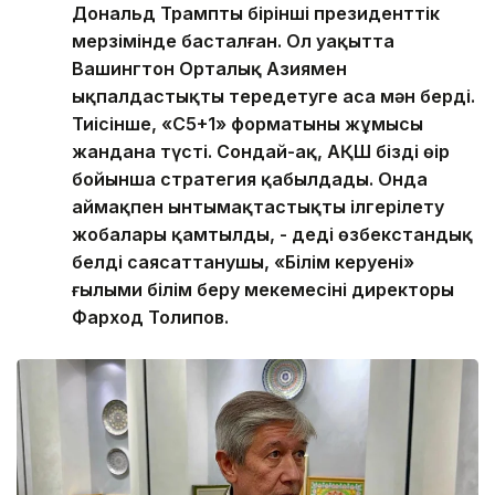
Дональд Трамптың бірінші президенттік
мерзімінде басталған. Ол уақытта
Вашингтон Орталық Азиямен
ықпалдастықты тереңдетуге аса мән берді.
Тиісінше, «С5+1» форматының жұмысы
жандана түсті. Сондай-ақ, АҚШ біздің өңір
бойынша стратегия қабылдады. Онда
аймақпен ынтымақтастықты ілгерілету
жобалары қамтылды, - деді өзбекстандық
белді саясаттанушы, «Білім керуені»
ғылыми білім беру мекемесінің директоры
Фарход Толипов.