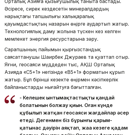
Орталық Азияға қызығушылық таныта бастады.
Әсіресе, сирек кездесетін минералдардың
нарықтағы тапшылығы халықаралық
қауымдастықтың назарын өңірге аудартып жатыр.
Технологиялық даму жолына түскен кез келген
мемлекет энергия ресурстарына зәру.
Сарапшының пайымын қырғызстандық
саясаттанушы Шаирбек Джураев та қуаттап отыр.
Яғни, геосаяси мүддеден тыс, АҚШ Орталық
Азияда «С5+1» негізінде «В5+1» форматын құрып
жатыр. Бұл бірінші кезекте өңірмен кәсіпкерлік
байланыстарды нығайтуға бағытталған.
- Келешек ынтымақтастықтың қандай
болатынын болжау қиын. Оған күнде
құбылып жатқан геосаяси жағдайлар әсер
етеді. Дегенмен біз бұрынғы қарым-
қатынас дәуірін аяқтап, жаңа кезеңге қадам