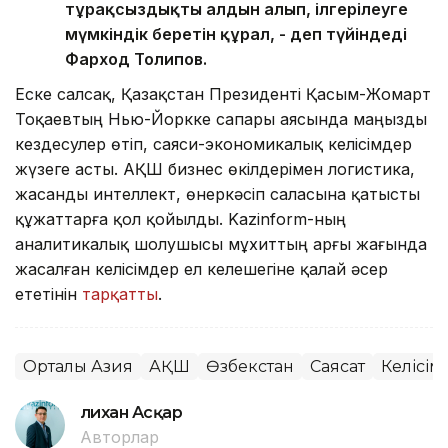
тұрақсыздықтың алдын алып, ілгерілеуге
мүмкіндік беретін құрал, - деп түйіндеді
Фарход Толипов.
Еске салсақ, Қазақстан Президенті Қасым-Жомарт
Тоқаевтың Нью-Йоркке сапары аясында маңызды
кездесулер өтіп, саяси-экономикалық келісімдер
жүзеге асты. АҚШ бизнес өкілдерімен логистика,
жасанды интеллект, өнеркәсіп саласына қатысты
құжаттарға қол қойылды. Kazinform-ның
аналитикалық шолушысы мұхиттың арғы жағында
жасалған келісімдер ел келешегіне қалай әсер
ететінін
тарқатты
.
Орталық Азия
АҚШ
Өзбекстан
Саясат
Келісім
Әлихан Асқар
Авторлар