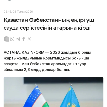
02:45, 08 Тамыз 2026
Қазақстан Өзбекстанның ең ірі үш
сауда серіктесінің қатарына кірді
АСТАНА. KAZINFORM — 2026 жылдың бірінші
жартыжылдығының қорытындысы бойынша
Қазақстан мен Өзбекстан арасындағы тауар
айналымы 2,8 млрд доллар болды.