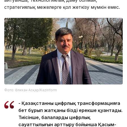
стратегиялық межелерге қол жеткізу мүмкін емес.
Фото: Әлихан Асқар/Kazinform
-
Қазақстанның цифрлық трансформацияға
бет бұрып жатқаны бізді ерекше қуантады.
Тиісінше, балалардың цифрлық
сауаттылығын арттыру бойынша Қасым-