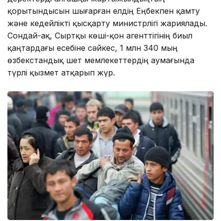
қорытындысын шығарған елдің Еңбекпен қамту
және кедейлікті қысқарту министрлігі жариялады.
Сондай-ақ, Сыртқы көші-қон агенттігінің биыл
қаңтардағы есебіне сәйкес, 1 млн 340 мың
өзбекстандық шет мемлекеттердің аумағында
түрлі қызмет атқарып жүр.