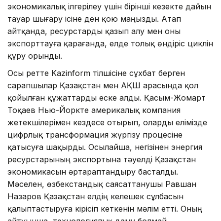
экономикалық ілгерілеу үшін бірінші кезекте дайын
тауар шығару ісіне ден қою маңызды. Атап
айтқанда, ресурстарды қазып алу мен оны
экспорттауға қарағанда, елде толық өндіріс циклін
құру орынды.
Осы ретте Kazinform тілшісіне сұхбат берген
сарапшылар Қазақстан мен АҚШ арасында қол
қойылған құжаттарды еске алды. Қасым-Жомарт
Тоқаев Нью-Йоркте америкалық компания
жетекшілерімен кездесе отырып, оларды елімізде
цифрлық трансформация жүргізу процесіне
қатысуға шақырды. Осылайша, негізінен энергия
ресурстарының экспортына тәуелді Қазақстан
экономикасын әртараптандыру басталды.
Мәселен, өзбекстандық саясаттанушы Равшан
Назаров Қазақстан елдің келешек сұлбасын
қалыптастыруға кірісіп кеткенін мәлім етті. Оның
айтуынша, технологиялық даму болмай,