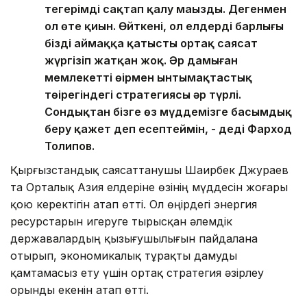
теңгерімді сақтап қалу маңызды. Дегенмен
ол өте қиын. Өйткені, ол елдердің барлығы
біздің аймаққа қатысты ортақ саясат
жүргізіп жатқан жоқ. Әр дамыған
мемлекеттің өңірмен ынтымақтастық
төңірегіндегі стратегиясы әр түрлі.
Сондықтан бізге өз мүддемізге басымдық
беру қажет деп есептеймін, - деді Фарход
Толипов.
Қырғызстандық саясаттанушы Шаирбек Джураев
та Орталық Азия елдеріне өзінің мүддесін жоғары
қою керектігін атап өтті. Ол өңірдегі энергия
ресурстарын игеруге тырысқан әлемдік
державалардың қызығушылығын пайдалана
отырып, экономикалық тұрақты дамуды
қамтамасыз ету үшін ортақ стратегия әзірлеу
орынды екенін атап өтті.