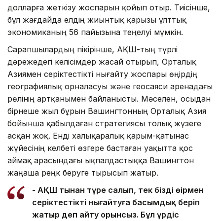
долларға жеткізу жоспарын қойып отыр. Тиісінше,
бұл жағдайда елдің жиынтық қарызы ұлттық
экономиканың 56 пайызына теңелуі мүмкін.
Сарапшылардың пікірінше, АҚШ-тың түрлі
дәрежедегі келісімдер жасай отырып, Орталық
Азиямен серіктестікті нығайту жоспары өңірдің
географиялық орналасуы және геосаяси аренадағы
рөлінің артқанымен байланысты. Мәселен, осыдан
бірнеше жыл бұрын Вашингтонның Орталық Азия
бойынша қабылдаған стратегиясы толық жүзеге
асқан жоқ. Енді халықаралық қарым-қатынас
жүйесінің келбеті өзгере бастаған уақытта қос
аймақ арасындағы ықпалдастыққа Вашингтон
жаңаша реңк беруге тырысып жатыр.
- АҚШ тыңнан түрең салып, тек біздің өңірмен
серіктестікті нығайтуға басымдық беріп
жатыр деп айту орынсыз. Бұл үрдіс