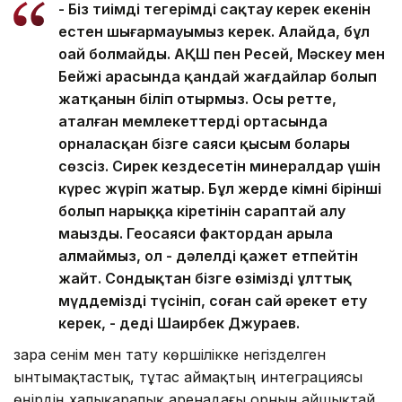
- Біз тиімді теңгерімді сақтау керек екенін
естен шығармауымыз керек. Алайда, бұл
оңай болмайды. АҚШ пен Ресей, Мәскеу мен
Бейжің арасында қандай жағдайлар болып
жатқанын біліп отырмыз. Осы ретте,
аталған мемлекеттердің ортасында
орналасқан бізге саяси қысым болары
сөзсіз. Сирек кездесетін минералдар үшін
күрес жүріп жатыр. Бұл жерде кімнің бірінші
болып нарыққа кіретінін сараптай алу
маңызды. Геосаяси фактордан арыла
алмаймыз, ол - дәлелді қажет етпейтін
жайт. Сондықтан бізге өзіміздің ұлттық
мүддемізді түсініп, соған сай әрекет ету
керек, - деді Шаирбек Джураев.
Өзара сенім мен тату көршілікке негізделген
ынтымақтастық, тұтас аймақтың интеграциясы
өңірдің халықаралық аренадағы орнын айшықтай