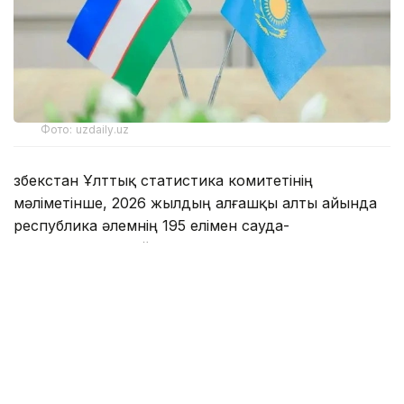
Фото: uzdaily.uz
Өзбекстан Ұлттық статистика комитетінің
мәліметінше, 2026 жылдың алғашқы алты айында
республика әлемнің 195 елімен сауда-
экономикалық байланыс орнатқан.
Өзбекстанның негізгі сауда серіктестері қатарында
Қытай 9,5 млрд доллар көрсеткішпен бірінші
орынға шықса, Ресей 7 млрд доллармен екінші,
Қазақстан 2,8 млрд доллармен үшінші орынға
жайғасқан.
Сонымен қатар Өзбекстанның ең ірі он сауда