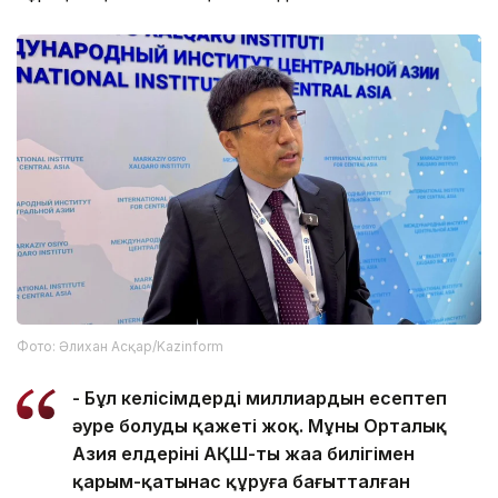
Фото: Әлихан Асқар/Kazinform
- Бұл келісімдердің миллиардын есептеп
әуре болудың қажеті жоқ. Мұны Орталық
Азия елдерінің АҚШ-тың жаңа билігімен
қарым-қатынас құруға бағытталған