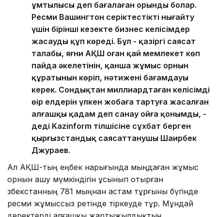
ұмтылысы деп бағалаған орынды болар.
Ресми Вашингтон серіктестікті нығайту
үшін бірінші кезекте бизнес келісімдер
жасауды құп көреді. Бұл - қазіргі саясат
талабы, яғни АҚШ оған қай мемлекет көп
пайда әкелетінін, қанша жұмыс орнын
құратынын көріп, нәтижені бағамдауы
керек. Сондықтан миллиардтаған келісімді
өңір елдерін үлкен жобаға тартуға жасалған
алғашқы қадам деп санау ойға қонымды, -
деді Kazinform тілшісіне сұхбат берген
қырғызстандық саясаттанушы Шаирбек
Джураев.
Ал АҚШ-тың еңбек нарығында мыңдаған жұмыс
орнын ашу мүмкіндігін ұсынып отырған
Өзбекстанның 781 мыңнан астам тұрғыны бүгінде
ресми жұмыссыз ретінде тіркеуде тұр. Мұндай
деректерді алғашқы жартыжылдықтың