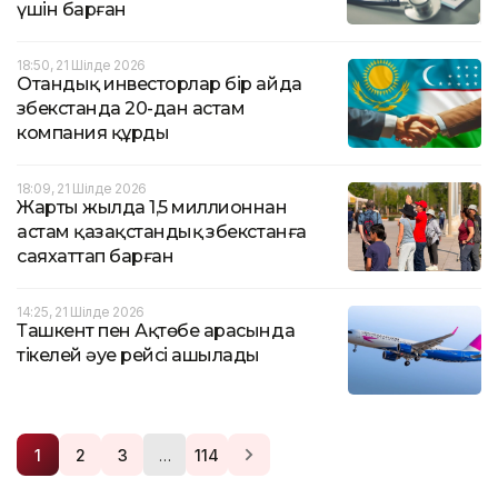
үшін барған
18:50, 21 Шілде 2026
Отандық инвесторлар бір айда
Өзбекстанда 20-дан астам
компания құрды
18:09, 21 Шілде 2026
Жарты жылда 1,5 миллионнан
астам қазақстандық Өзбекстанға
саяхаттап барған
14:25, 21 Шілде 2026
Ташкент пен Ақтөбе арасында
тікелей әуе рейсі ашылады
…
1
2
3
114