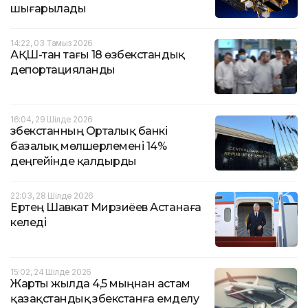
шығарылады
14:22, 03 Тамыз 2026
АҚШ-тан тағы 18 өзбекстандық
депортацияланды
16:04, 29 Шілде 2026
Өзбекстанның Орталық банкі
базалық мөлшерлемені 14%
деңгейінде қалдырды
22:03, 28 Шілде 2026
Ертең Шавкат Мирзиёев Астанаға
келеді
15:02, 24 Шілде 2026
Жарты жылда 4,5 мыңнан астам
қазақстандық Өзбекстанға емделу