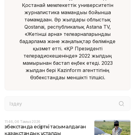
Қостанай мемлекеттік университетін
журналистика мамандығы бойынша
тәмамдаған. Әр жылдары облыстық
Qostanai, республикалық Astana TV,
«Жетінші арна» телеарналарындағы
бағдарлама және жаңалықтар бөлімінде
қызмет етті. «ҚР Президенті
телерадиокешенінде» 2022 жылдың
мамырынан бастап еңбек етеді. 2023
жылдан бері Kazinform агенттігінің
Өзбекстандағы меншікті тілшісі.
11:46, 06 Тамыз 2026
Өзбекстанда есірткі тасымалдаған
қазақстандық ұсталды