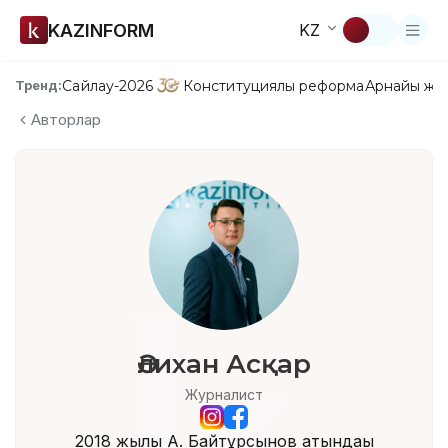
KAZINFORM
KZ
Сайлау-2026
Конституциялық реформа
Арнайы жо
Тренд:
Авторлар
Әлихан Асқар
Журналист
2018 жылы А. Байтұрсынов атындағы