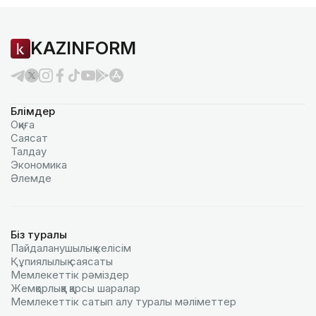
KAZINFORM
Бөлімдер
Оқиға
Саясат
Талдау
Экономика
Әлемде
Біз туралы
Пайдаланушылық келiciм
Құпиялылық саясаты
Мемлекеттік рәміздер
Жемқорлыққа қарсы шаралар
Мемлекеттік сатып алу туралы мәлiметтер