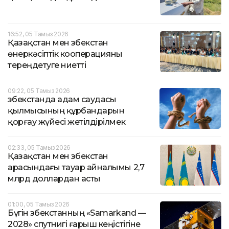
16:52, 05 Тамыз 2026
Қазақстан мен Өзбекстан
өнеркәсіптік кооперацияны
тереңдетуге ниетті
09:22, 05 Тамыз 2026
Өзбекстанда адам саудасы
қылмысының құрбандарын
қорғау жүйесі жетілдірілмек
02:33, 05 Тамыз 2026
Қазақстан мен Өзбекстан
арасындағы тауар айналымы 2,7
млрд доллардан асты
01:00, 05 Тамыз 2026
Бүгін Өзбекстанның «Samarkand —
2028» спутнигі ғарыш кеңістігіне