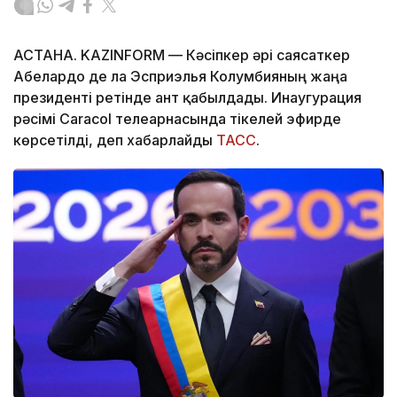
АСТАНА. KAZINFORM —
Кәсіпкер әрі саясаткер
Абелардо де ла Эсприэлья Колумбияның жаңа
президенті ретінде ант қабылдады. Инаугурация
рәсімі Caracol телеарнасында тікелей эфирде
көрсетілді, деп хабарлайды
ТАСС
.