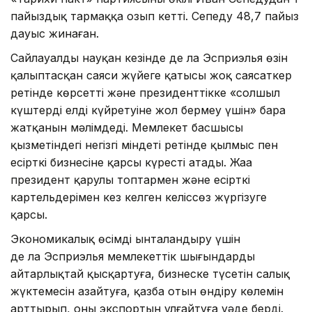
пайыздық тармаққа озып кетті. Сепеду 48,7 пайыз
дауыс жинаған.
Сайлауалды науқан кезінде де ла Эсприэлья өзін
қалыптасқан саяси жүйеге қатысы жоқ саясаткер
ретінде көрсетті және президенттікке «солшыл
күштердің елді күйретуіне жол бермеу үшін» бара
жатқанын мәлімдеді. Мемлекет басшысы
қызметіндегі негізгі міндеті ретінде қылмыс пен
есірткі бизнесіне қарсы күресті атады. Жаңа
президент қарулы топтармен және есірткі
картельдерімен кез келген келіссөз жүргізуге
қарсы.
Экономикалық өсімді ынталандыру үшін
де ла Эсприэлья мемлекеттік шығындарды
айтарлықтай қысқартуға, бизнеске түсетін салық
жүктемесін азайтуға, қазба отын өндіру көлемін
арттырып, оның экспортын ұлғайтуға уәде берді.