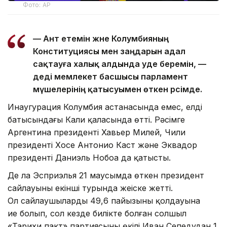
Фото: AP
— Ант етемін және Колумбияның
Конституциясы мен заңдарын адал
сақтауға халық алдында уәде беремін, —
деді мемлекет басшысы парламент
мүшелерінің қатысуымен өткен рәсімде.
Инаугурация Колумбия астанасында емес, елдің
батысындағы Кали қаласында өтті. Рәсімге
Аргентина президенті Хавьер Милей, Чили
президенті Хосе Антонио Каст және Эквадор
президенті Даниэль Нобоа да қатысты.
Де ла Эсприэлья 21 маусымда өткен президент
сайлауының екінші турында жеңіске жетті.
Ол сайлаушылардың 49,6 пайызының қолдауына
ие болып, сол кезде билікте болған солшыл
«Тарихи пакт» партиясының өкілі Иван Сепедудан 1