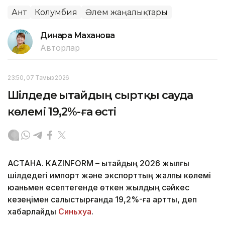
Ант
Колумбия
Әлем жаңалықтары
Динара Маханова
Авторлар
23:50, 07 Тамыз 2026
Шілдеде Қытайдың сыртқы сауда
көлемі 19,2%-ға өсті
АСТАНА. KAZINFORM – Қытайдың 2026 жылғы
шілдедегі импорт және экспорттың жалпы көлемі
юаньмен есептегенде өткен жылдың сәйкес
кезеңімен салыстырғанда 19,2%-ға артты, деп
хабарлайды
Синьхуа
.