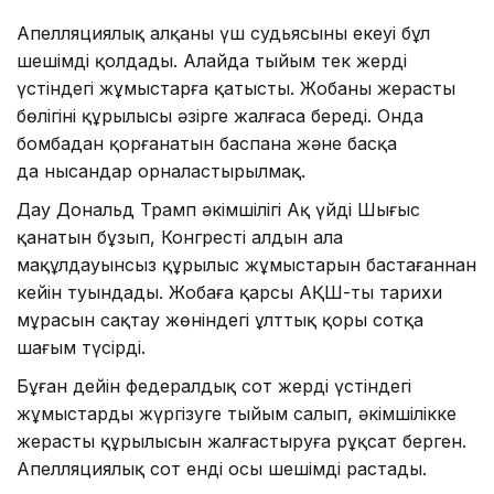
Апелляциялық алқаның үш судьясының екеуі бұл
шешімді қолдады. Алайда тыйым тек жердің
үстіндегі жұмыстарға қатысты. Жобаның жерасты
бөлігінің құрылысы әзірге жалғаса береді. Онда
бомбадан қорғанатын баспана және басқа
да нысандар орналастырылмақ.
Дау Дональд Трамп әкімшілігі Ақ үйдің Шығыс
қанатын бұзып, Конгрестің алдын ала
мақұлдауынсыз құрылыс жұмыстарын бастағаннан
кейін туындады. Жобаға қарсы АҚШ-тың тарихи
мұрасын сақтау жөніндегі ұлттық қоры сотқа
шағым түсірді.
Бұған дейін федералдық сот жердің үстіндегі
жұмыстарды жүргізуге тыйым салып, әкімшілікке
жерасты құрылысын жалғастыруға рұқсат берген.
Апелляциялық сот енді осы шешімді растады.