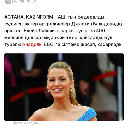
АСТАНА. KAZINFORM – АҚШ-тың федералды
судьясы актер әрі режиссер Джастин Бальдонидің
әріптесі Блейк Лайвлиге қарсы түсірген 400
миллион долларлық арызын кері қайтарды. Бұл
туралы
Анадолы
BBC-ге сілтеме жасап, хабарлады.
Фото: Анадолы