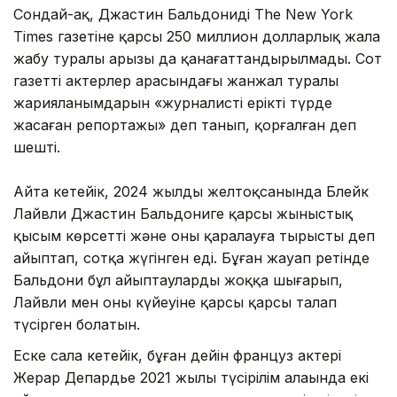
Сондай-ақ, Джастин Бальдонидің The New York
Times газетіне қарсы 250 миллион долларлық жала
жабу туралы арызы да қанағаттандырылмады. Сот
газеттің актерлер арасындағы жанжал туралы
жарияланымдарын «журналистің ерікті түрде
жасаған репортажы» деп танып, қорғалған деп
шешті.
Айта кетейік, 2024 жылдың желтоқсанында Блейк
Лайвли Джастин Бальдониге қарсы жыныстық
қысым көрсетті және оны қаралауға тырысты деп
айыптап, сотқа жүгінген еді. Бұған жауап ретінде
Бальдони бұл айыптауларды жоққа шығарып,
Лайвли мен оның күйеуіне қарсы қарсы талап
түсірген болатын.
Еске сала кетейік, бұған дейін француз актері
Жерар Депардье 2021 жылы түсірілім алаңында екі