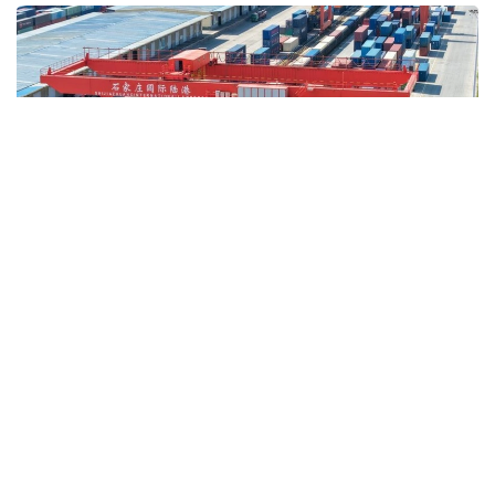
Фото: Синьхуа
Бұл туралы Қытайдың Бас кеден басқармасы
жариялаған мәліметтерде айтылған.
Есепті айда елдің сыртқы сауда айналымы 4,66
трлн юаньға (шамамен 686,3 млрд АҚШ доллары)
жетті. Осылайша бұл көрсеткіш бесінші ай
қатарынан 4 трлн юаньнан жоғары деңгейде