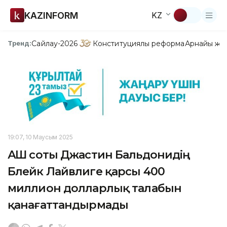
KAZINFORM
KZ
Сайлау-2026
Конституциялық реформа
Арнайы жо
Тренд:
19:07, 10 Маусым 2025
АҚШ соты Джастин Бальдонидің
Блейк Лайвлиге қарсы 400
миллион долларлық талабын
қанағаттандырмады