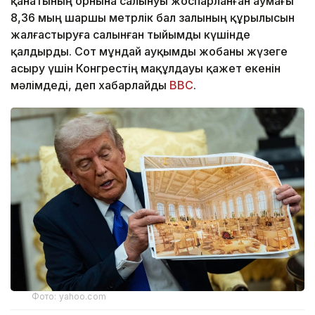
қанатының орнына салынуы жоспарланған аумағы
8,36 мың шаршы метрлік бал залының құрылысын
жалғастыруға салынған тыйымды күшінде
қалдырды. Сот мұндай ауқымды жобаны жүзеге
асыру үшін Конгрестің мақұлдауы қажет екенін
мәлімдеді, деп хабарлайды
BBC
.
Фото: yahoo.com