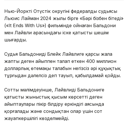
Нью-Йорктің Оңтүстік округінің федералды судьясы
Льюис Лайман 2024 жылы бірге «Бәрі бізбен бітеді»
(«It Ends With Us») фильмінде ойнаған Бальдони
мен Лайвли арасындағы іске қатысты шешім
шығарды.
Судья Бальдонидің Блейк Лайвлиге қарсы жала
жапты деген айыппен талап еткен 400 миллион
долларлық өтемақы талабын негізсіз әрі құқықтық
тұрғыдан дәлелсіз деп тауып, қабылдамай қойды.
Соттың мәлімдеуінше, Лайвлидің Бальдониге
қатысты жыныстық қысым көрсетті деген
айыптаулары пікір білдіру еркіндігі аясында
қорғалады және сондықтан олар үшін сот
жауапкершілігі көзделмейді.