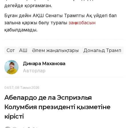
деңгейде қорғамаған.
Бұған дейін АҚШ Сенаты Трамптың Ақ үйдегі бал
залына қаржы бөлу туралы
заң жобасын
қабылдамады.
Сот
АҚШ
Әлем жаңалықтары
Дональд Трамп
Динара Маханова
Авторлар
04:57, 08 Тамыз 2026
Абелардо де ла Эсприэлья
Колумбия президенті қызметіне
кірісті