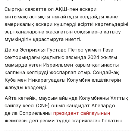
Сыртқы саясатта ол АҚШ-пен әскери
ынтымақтастықты нығайтуды қолдайды және
америкалық әскери күштердің есірткі картельдерінің
зертханаларына жасалатын соққыларға қатысу
мүмкіндігін қарастыруға ниетті.
Де ла Эсприэлья Густаво Петро үкіметі Газа
секторындағы қақтығыс аясында 2024 жылғы
мамырда үзген Израильмен қарым-қатынасты
қалпына келтіруді жоспарлап отыр. Сондай-ақ
Куба мен Никарагуадағы Колумбия елшіліктерін
жабуды көздейді.
Айта кетейік, маусым айында Колумбияның Ұлттық
сайлау кеңесі (CNE) оңшыл кандидат Абелардо
де ла Эсприельяны
президент сайлауының
жеңімпазы деп ресми түрде жариялаған болатын.