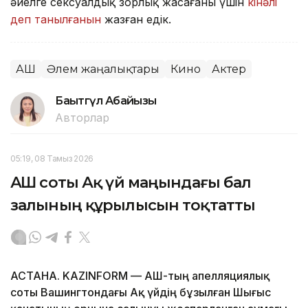
әйелге сексуалдық зорлық жасағаны үшін
кінәлі
деп танылғанын
жазған едік.
АҚШ
Әлем жаңалықтары
Кино
Актер
Бақытгүл Абайқызы
Авторлар
05:19, 08 Тамыз 2026
АҚШ соты Ақ үй маңындағы бал
залының құрылысын тоқтатты
АСТАНА. KAZINFORM — АҚШ-тың апелляциялық
соты Вашингтондағы Ақ үйдің бұзылған Шығыс