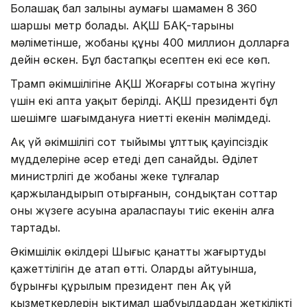
Болашақ бал залының аумағы шамамен 8 360
шаршы метр болады. АҚШ БАҚ-тарының
мәліметінше, жобаның құны 400 миллион долларға
дейін өскен. Бұл бастапқы есептен екі есе көп.
Трамп әкімшілігіне АҚШ Жоғарғы сотына жүгіну
үшін екі апта уақыт берілді. АҚШ президенті бұл
шешімге шағымдануға ниетті екенін мәлімдеді.
Ақ үй әкімшілігі сот тыйымы ұлттық қауіпсіздік
мүдделеріне әсер етеді деп санайды. Әділет
министрлігі де жобаны жеке тұлғалар
қаржыландырып отырғанын, сондықтан соттар
оның жүзеге асуына араласпауы тиіс екенін алға
тартады.
Әкімшілік өкілдері Шығыс қанатты жаңғыртудың
қажеттілігін де атап өтті. Олардың айтуынша,
бұрынғы құрылым президент пен Ақ үй
қызметкерлерін ықтимал шабуылдардан жеткілікті