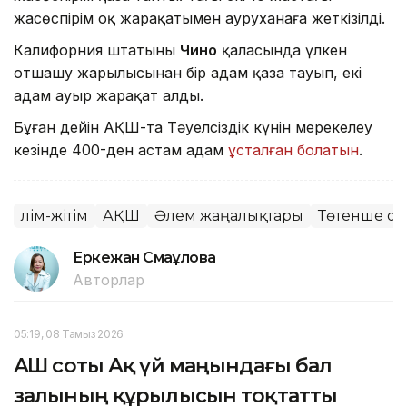
жасөспірім оқ жарақатымен ауруханаға жеткізілді.
Калифорния штатының
Чино
қаласында үлкен
отшашу жарылысынан бір адам қаза тауып, екі
адам ауыр жарақат алды.
Бұған дейін АҚШ-та Тәуелсіздік күнін мерекелеу
кезінде 400-ден астам адам
ұсталған болатын
.
Өлім-жітім
АҚШ
Әлем жаңалықтары
Төтенше оқ
Еркежан Смағұлова
Авторлар
05:19, 08 Тамыз 2026
АҚШ соты Ақ үй маңындағы бал
залының құрылысын тоқтатты