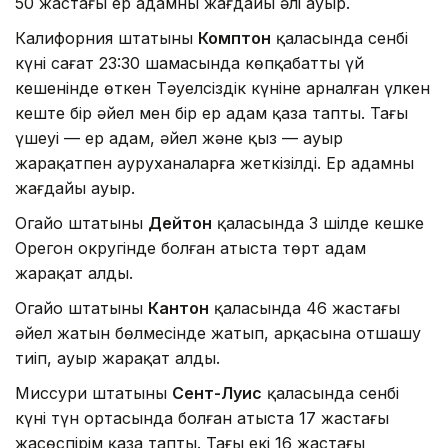
50 жастағы ер адамның жағдайы әлі ауыр.
Калифорния штатының
Комптон
қаласында сенбі
күні сағат 23:30 шамасында көпқабатты үй
кешенінде өткен Тәуелсіздік күніне арналған үлкен
кеште бір әйел мен бір ер адам қаза тапты. Тағы
үшеуі — ер адам, әйел және қыз — ауыр
жарақатпен ауруханаларға жеткізілді. Ер адамның
жағдайы ауыр.
Огайо штатының
Дейтон
қаласында 3 шілде кешке
Орегон округінде болған атыста төрт адам
жарақат алды.
Огайо штатының
Кантон
қаласында 46 жастағы
әйел жатын бөлмесінде жатып, арқасына отшашу
тиіп, ауыр жарақат алды.
Миссури штатының
Сент-Луис
қаласында сенбі
күні түн ортасында болған атыста 17 жастағы
жасөспірім қаза тапты. Тағы екі 16 жастағы