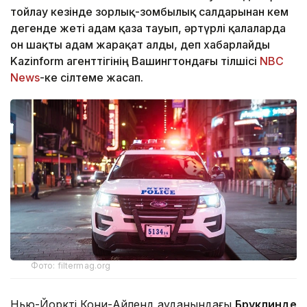
тойлау кезінде зорлық-зомбылық салдарынан кем
дегенде жеті адам қаза тауып, әртүрлі қалаларда
он шақты адам жарақат алды, деп хабарлайды
Kazinform агенттігінің Вашингтондағы тілшісі
NBC
News
-ке сілтеме жасап.
Фото: filtermag.org
Нью-Йорктің Кони-Айленд ауданындағы
Бруклинде