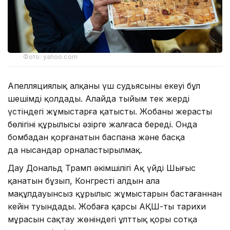
Фото: yahoo.com
Апелляциялық алқаның үш судьясының екеуі бұл
шешімді қолдады. Алайда тыйым тек жердің
үстіндегі жұмыстарға қатысты. Жобаның жерасты
бөлігінің құрылысы әзірге жалғаса береді. Онда
бомбадан қорғанатын баспана және басқа
да нысандар орналастырылмақ.
Дау Дональд Трамп әкімшілігі Ақ үйдің Шығыс
қанатын бұзып, Конгрестің алдын ала
мақұлдауынсыз құрылыс жұмыстарын бастағаннан
кейін туындады. Жобаға қарсы АҚШ-тың тарихи
мұрасын сақтау жөніндегі ұлттық қоры сотқа