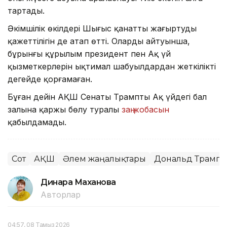
тартады.
Әкімшілік өкілдері Шығыс қанатты жаңғыртудың
қажеттілігін де атап өтті. Олардың айтуынша,
бұрынғы құрылым президент пен Ақ үй
қызметкерлерін ықтимал шабуылдардан жеткілікті
деңгейде қорғамаған.
Бұған дейін АҚШ Сенаты Трамптың Ақ үйдегі бал
залына қаржы бөлу туралы
заң жобасын
қабылдамады.
Сот
АҚШ
Әлем жаңалықтары
Дональд Трамп
Динара Маханова
Авторлар
04:57, 08 Тамыз 2026