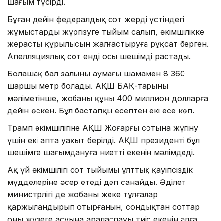
шағым түсірді.
Бұған дейін федералдық сот жердің үстіндегі
жұмыстарды жүргізуге тыйым салып, әкімшілікке
жерасты құрылысын жалғастыруға рұқсат берген.
Апелляциялық сот енді осы шешімді растады.
Болашақ бал залының аумағы шамамен 8 360
шаршы метр болады. АҚШ БАҚ-тарының
мәліметінше, жобаның құны 400 миллион долларға
дейін өскен. Бұл бастапқы есептен екі есе көп.
Трамп әкімшілігіне АҚШ Жоғарғы сотына жүгіну
үшін екі апта уақыт берілді. АҚШ президенті бұл
шешімге шағымдануға ниетті екенін мәлімдеді.
Ақ үй әкімшілігі сот тыйымы ұлттық қауіпсіздік
мүдделеріне әсер етеді деп санайды. Әділет
министрлігі де жобаны жеке тұлғалар
қаржыландырып отырғанын, сондықтан соттар
оның жүзеге асуына араласпауы тиіс екенін алға