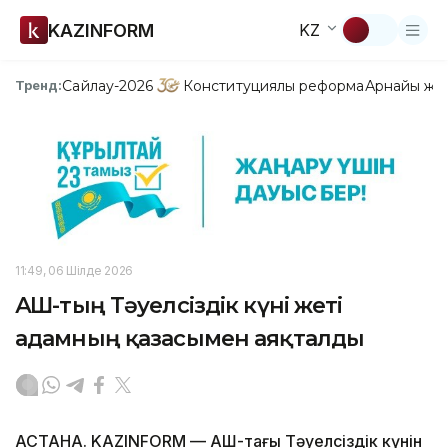
KAZINFORM
KZ
Сайлау-2026
Конституциялық реформа
Арнайы жо
Тренд:
11:49, 06 Шілде 2026
АҚШ-тың Тәуелсіздік күні жеті
адамның қазасымен аяқталды
АСТАНА. KAZINFORM — АҚШ-тағы Тәуелсіздік күнін