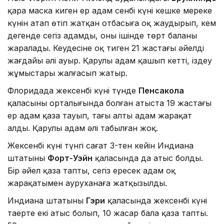
қара маска киген ер адам сенбі күні кешке мереке
күнін атап өтіп жатқан отбасыға оқ жаудырып, кем
дегенде сегіз адамды, оның ішінде төрт баланы
жаралады. Кеудесіне оқ тиген 21 жастағы әйелдің
жағдайы әлі ауыр. Қарулы адам қашып кетті, іздеу
жұмыстары жалғасып жатыр.
Флоридада жексенбі күні түнде
Пенсакола
қаласының орталығында болған атыста 19 жастағы
ер адам қаза тауып, тағы алты адам жарақат
алды. Қарулы адам әлі табылған жоқ.
Жексенбі күні түнгі сағат 3-тен кейін Индиана
штатының
Форт-Уэйн
қаласында да атыс болды.
Бір әйел қаза тапты, сегіз ересек адам оқ
жарақатымен ауруханаға жатқызылды.
Индиана штатының
Гэри
қаласында жексенбі күні
таңертең екі атыс болып, 10 жасар бала қаза тапты.