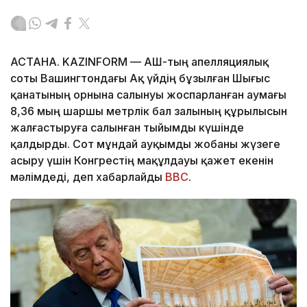
АСТАНА. KAZINFORM — АҚШ-тың апелляциялық
соты Вашингтондағы Ақ үйдің бұзылған Шығыс
қанатының орнына салынуы жоспарланған аумағы
8,36 мың шаршы метрлік бал залының құрылысын
жалғастыруға салынған тыйымды күшінде
қалдырды. Сот мұндай ауқымды жобаны жүзеге
асыру үшін Конгрестің мақұлдауы қажет екенін
мәлімдеді, деп хабарлайды
BBC
.