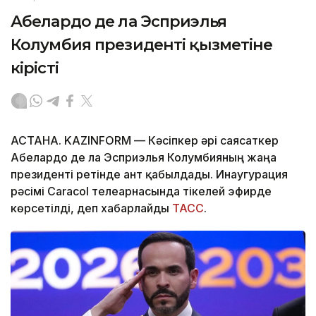
Абелардо де ла Эсприэлья
Колумбия президенті қызметіне
кірісті
АСТАНА. KAZINFORM —
Кәсіпкер әрі саясаткер
Абелардо де ла Эсприэлья Колумбияның жаңа
президенті ретінде ант қабылдады. Инаугурация
рәсімі Caracol телеарнасында тікелей эфирде
көрсетілді, деп хабарлайды
ТАСС
.