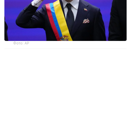
Фото: AP
— Ант етемін және Колумбияның
Конституциясы мен заңдарын адал
сақтауға халық алдында уәде беремін, —
деді мемлекет басшысы парламент
мүшелерінің қатысуымен өткен рәсімде.
Инаугурация Колумбия астанасында емес, елдің
батысындағы Кали қаласында өтті. Рәсімге
Аргентина президенті Хавьер Милей, Чили
президенті Хосе Антонио Каст және Эквадор